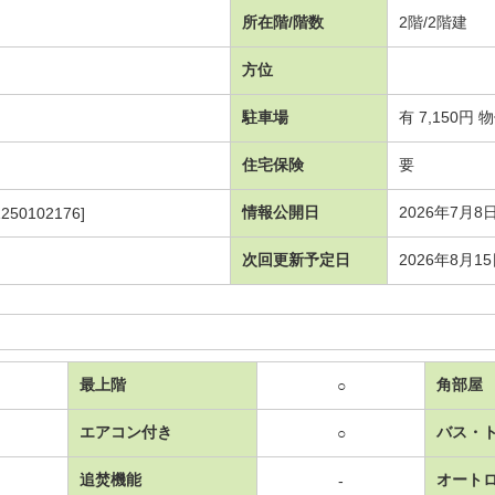
所在階/階数
2階/2階建
方位
駐車場
有 7,150円
住宅保険
要
情報公開日
2026年7月8
250102176]
次回更新予定日
2026年8月1
最上階
角部屋
○
エアコン付き
バス・
○
追焚機能
オート
-