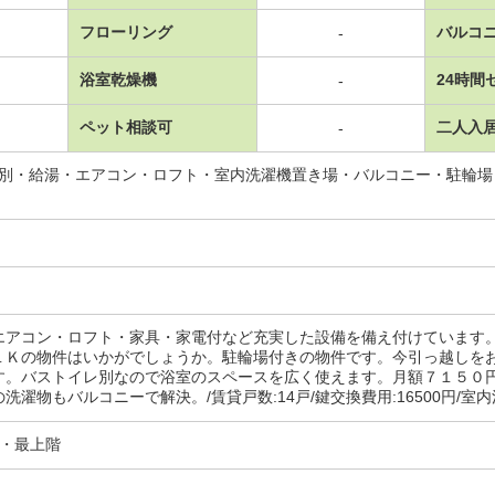
フローリング
バルコ
-
浴室乾燥機
24時間
-
ペット相談可
二人入
-
レ別・給湯・エアコン・ロフト・室内洗濯機置き場・バルコニー・駐輪
エアコン・ロフト・家具・家電付など充実した設備を備え付けています
１Ｋの物件はいかがでしょうか。駐輪場付きの物件です。今引っ越しを
す。バストイレ別なので浴室のスペースを広く使えます。月額７１５０
洗濯物もバルコニーで解決。/賃貸戸数:14戸/鍵交換費用:16500円/室内清
分・最上階