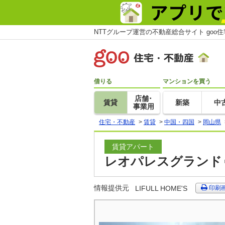
NTTグループ運営の不動産総合サイト goo
借りる
マンションを買う
店舗･
賃貸
新築
中
事業用
住宅・不動産
>
賃貸
>
中国・四国
>
岡山県
賃貸アパート
レオパレスグランドゥ
情報提供元
LIFULL HOME'S
印刷