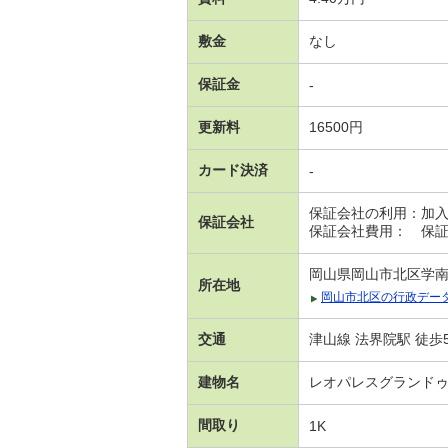
敷金
なし
保証金
-
更新料
16500円
カード決済
-
保証会社の利用：加
保証会社
保証会社費用： 保証
岡山県岡山市北区学南町
所在地
岡山市北区の行政デー
交通
津山線 法界院駅 徒歩
建物名
レオパレスグランド
間取り
1K