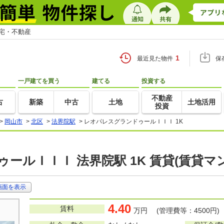
住宅・不動産
1
最近見た物件
保
一戸建てを買う
建てる
投資する
不動産
古
新築
中古
土地
土地活用
投資
>
岡山市
>
北区
>
法界院駅
>
レオパレスグランドゥールＩＩＩ 1K
ールＩＩＩ 法界院駅 1K 賃貸(賃貸マ
画面を表示
4.40
賃料
万円 (管理費等：4500円)