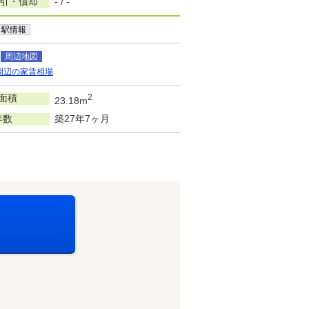
敷引・償却
- / -
駅情報
周辺地図
周辺の家賃相場
面積
2
23.18m
年数
築27年7ヶ月