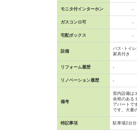
モニタ付インターホン
-
ガスコンロ可
-
宅配ボックス
-
バス･トイ
設備
家具付き
リフォーム履歴
-
リノベーション履歴
-
室内設備は
余裕のある
備考
アパートで
です。大量の
特記事項
駐車場2台