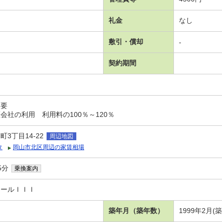
礼金
なし
敷引・償却
-
契約期間
入要
会社の利用 利用料の100％～120％
3丁目14-22
周辺地図
タ
岡山市北区周辺の家賃相場
5分
乗換案内
ゥールＩＩＩ
築年月（築年数）
1999年2月(