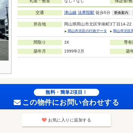
礼金・敷金
なし / なし
保証金/
交通
津山線
法界院駅
徒歩5分
乗換案内
所在地
岡山県岡山市北区学南町3丁目14-22
岡山市北区の行政データ
岡山市北区
間取り
1K
専有
築年月
1999年2月
築
無料・簡単2項目！
この物件にお問い合わせする
お気に入りに追加する