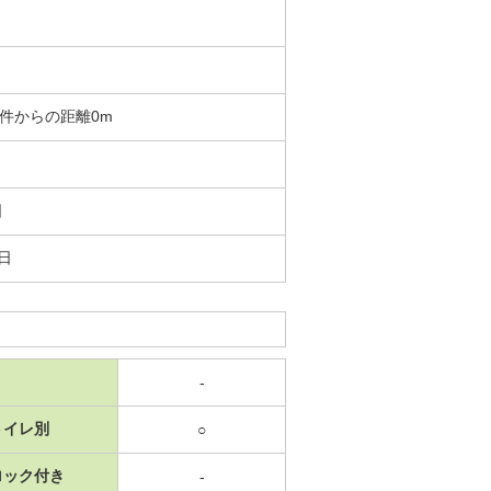
 物件からの距離0m
日
5日
-
トイレ別
○
ロック付き
-