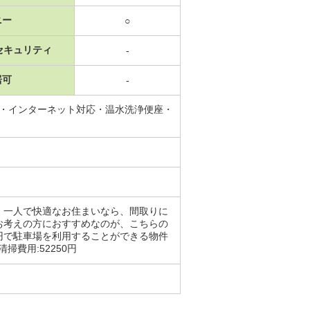
ニー
○
セキュリティ
-
居可
-
場・インターネット対応・温水洗浄便座・
。一人で快適なお住まいなら、間取りに
お考えの方におすすめなのが、こちらの
円で駐車場を利用することができる物件
掃費用:52250円