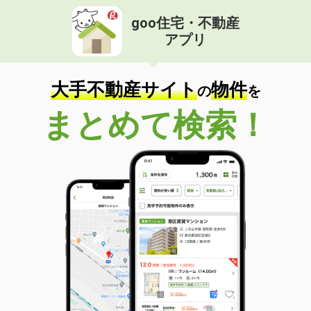
goo住宅・不動産
アプリ
大手不動産サイト
物件
の
を
まとめて検索！