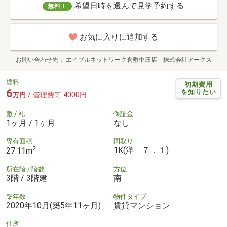
希望日時を選んで見学予約する
無料！
お気に入りに追加する
お問い合わせ先
エイブルネットワーク倉敷中庄店 株式会社アークス
賃料
初期費用
6
を知りたい
/ 管理費等 4000円
万円
敷 / 礼
保証金
1ヶ月 / 1ヶ月
なし
専有面積
間取り
2
1K(洋 ７．１)
27.11m
所在階 / 階数
方位
3階 / 3階建
南
築年数
物件タイプ
2020年10月(築5年11ヶ月)
賃貸マンション
住所