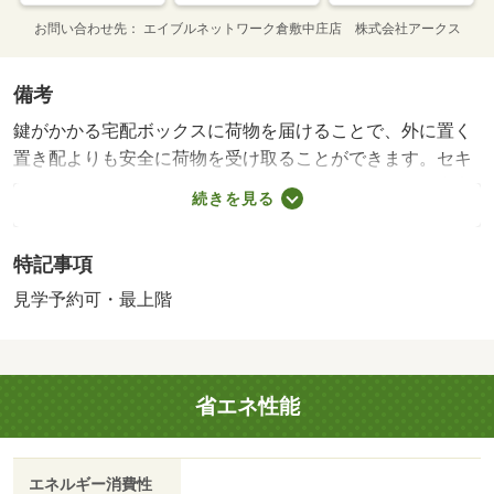
お問い合わせ先
エイブルネットワーク倉敷中庄店 株式会社アークス
備考
鍵がかかる宅配ボックスに荷物を届けることで、外に置く
置き配よりも安全に荷物を受け取ることができます。セキ
ュリティ面は、オートロック・ＴＶインターホンなど充実
続きを見る
しているので安心して生活できます。浴室乾燥機付きの物
件は、乾燥するまでの時間も短縮されるので忙しくて洗濯
特記事項
物をためこんでしまう人にもおすすめです。室温を一定に
保つ、断熱性のあるフローリングの物件です。新築マンシ
見学予約可・最上階
ョンです。 【設備・特記事項備考】専用トイレ/消毒施工
料(当社扱)(入居時のみ) 17050円/インターネット開通手数
料（別振込）(入居時のみ) 4000円/賃貸戸数:9戸
省エネ性能
エネルギー消費性