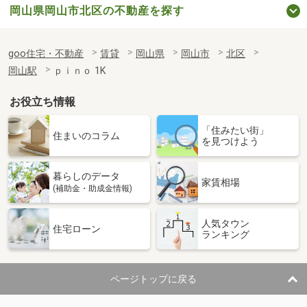
岡山県岡山市北区の不動産を探す
goo住宅・不動産
賃貸
岡山県
岡山市
北区
岡山駅
ｐｉｎｏ 1K
お役立ち情報
「住みたい街」
住まいのコラム
を見つけよう
暮らしのデータ
家賃相場
(補助金・助成金情報)
人気タウン
住宅ローン
ランキング
ページトップに戻る