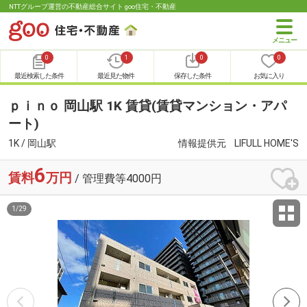
NTTグループ運営の不動産総合サイト goo住宅・不動産
0
1
0
0
最近検索した条件
最近見た物件
保存した条件
お気に入り
ｐｉｎｏ 岡山駅 1K 賃貸(賃貸マンション・アパ
ート)
1K / 岡山駅
情報提供元
LIFULL HOME'S
6
賃料
万円
/ 管理費等4000円
1
/
29