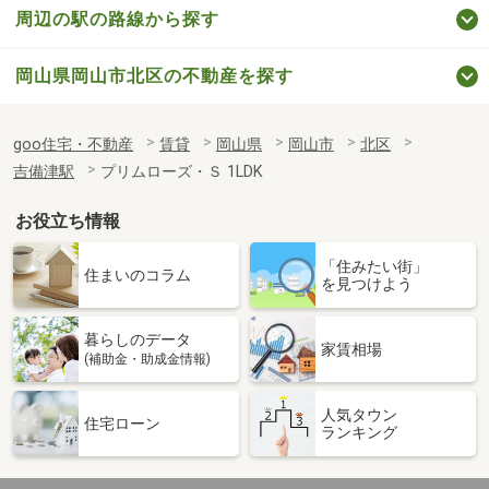
周辺の駅の路線から探す
岡山県岡山市北区の不動産を探す
goo住宅・不動産
賃貸
岡山県
岡山市
北区
吉備津駅
プリムローズ・Ｓ 1LDK
お役立ち情報
「住みたい街」
住まいのコラム
を見つけよう
暮らしのデータ
家賃相場
(補助金・助成金情報)
人気タウン
住宅ローン
ランキング