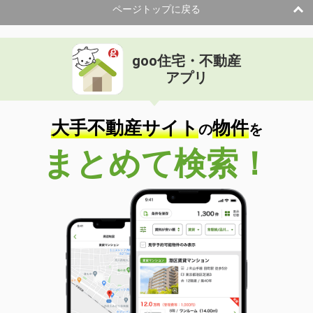
ページトップに戻る
goo住宅・不動産
アプリ
大手不動産サイト
物件
の
を
まとめて検索！