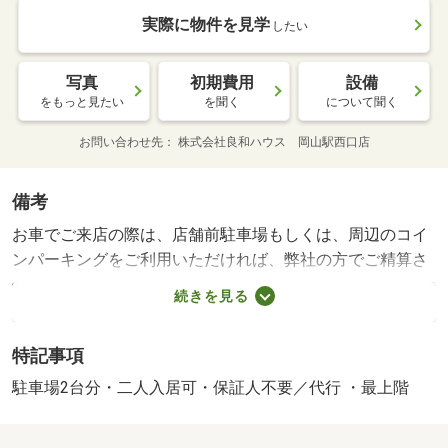
実際に物件を見学
したい
写真
初期費用
設備
をもっと見たい
を聞く
について聞く
お問い合わせ先
株式会社良和ハウス 岡山駅西口店
備考
お車でご来店の際は、店舗前駐車場もしくは、周辺のコイ
ンパーキングをご利用いただければ、弊社の方でご精算さ
せていただきます。 【設備・特記事項備考】専用トイレ/
続きを見る
町内会費 300円/ハウスクリーニング 60000円/カギ交換
代 3300円
特記事項
駐車場2台分・二人入居可・保証人不要／代行 ・最上階