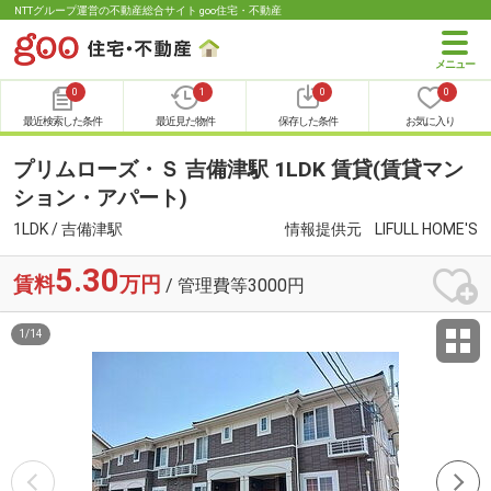
NTTグループ運営の不動産総合サイト goo住宅・不動産
0
1
0
0
最近検索した条件
最近見た物件
保存した条件
お気に入り
プリムローズ・Ｓ 吉備津駅 1LDK 賃貸(賃貸マン
ション・アパート)
1LDK / 吉備津駅
情報提供元
LIFULL HOME'S
5.30
賃料
万円
/ 管理費等3000円
1
/
14