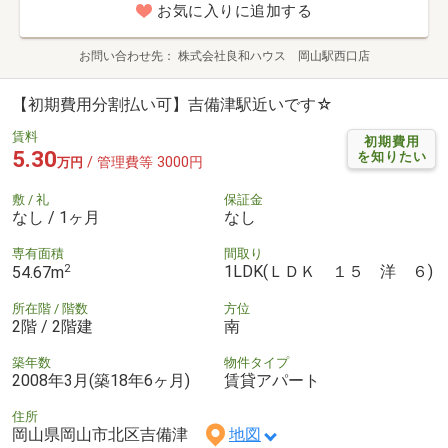
お気に入りに追加する
お問い合わせ先
株式会社良和ハウス 岡山駅西口店
【初期費用分割払い可】吉備津駅近いです☆
賃料
初期費用
5.30
を知りたい
/ 管理費等 3000円
万円
敷 / 礼
保証金
なし / 1ヶ月
なし
専有面積
間取り
2
1LDK(ＬＤＫ １５ 洋 ６)
54.67m
所在階 / 階数
方位
2階 / 2階建
南
築年数
物件タイプ
2008年3月(築18年6ヶ月)
賃貸アパート
住所
岡山県岡山市北区吉備津
地図