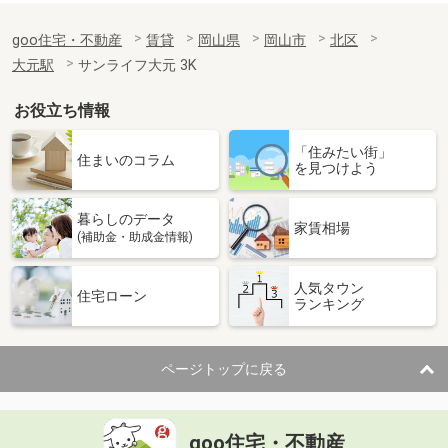
goo住宅・不動産
賃貸
岡山県
岡山市
北区
大元駅
サンライフ大元 3K
お役立ち情報
「住みたい街」
住まいのコラム
を見つけよう
暮らしのデータ
家賃相場
(補助金・助成金情報)
人気タウン
住宅ローン
ランキング
ページトップに戻る
goo住宅・不動産