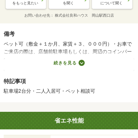
をもっと見たい
を聞く
について聞く
お問い合わせ先
株式会社良和ハウス 岡山駅西口店
備考
ペット可（敷金＋１か月、家賃＋３、０００円）・お車で
ご来店の際は、店舗前駐車場もしくは、周辺のコインパー
キングをご利用いただければ、弊社の方でご精算させてい
続きを見る
ただきます♪ 【設備・特記事項備考】専用トイレ/カギ交
換代 16500円
特記事項
駐車場2台分・二人入居可・ペット相談可
省エネ性能