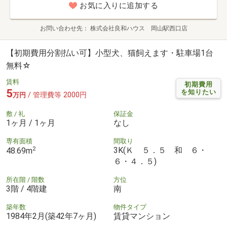
お気に入りに追加する
お問い合わせ先
株式会社良和ハウス 岡山駅西口店
【初期費用分割払い可】小型犬、猫飼えます・駐車場1台
無料☆
賃料
初期費用
5
を知りたい
/ 管理費等 2000円
万円
敷 / 礼
保証金
1ヶ月 / 1ヶ月
なし
専有面積
間取り
2
3K(Ｋ ５．５ 和 ６・
48.69m
６・４．５)
所在階 / 階数
方位
3階 / 4階建
南
築年数
物件タイプ
1984年2月(築42年7ヶ月)
賃貸マンション