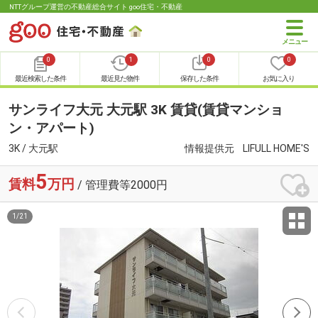
NTTグループ運営の不動産総合サイト goo住宅・不動産
0
1
0
0
最近検索した条件
最近見た物件
保存した条件
お気に入り
サンライフ大元 大元駅 3K 賃貸(賃貸マンショ
ン・アパート)
3K / 大元駅
情報提供元
LIFULL HOME'S
5
賃料
万円
/ 管理費等2000円
1
/
21