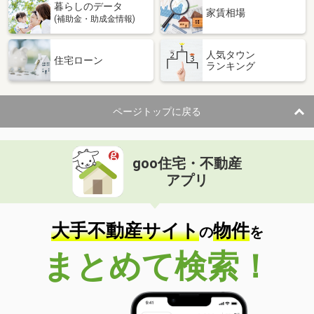
暮らしのデータ
家賃相場
(補助金・助成金情報)
人気タウン
住宅ローン
ランキング
ページトップに戻る
goo住宅・不動産
アプリ
大手不動産サイト
物件
の
を
まとめて検索！