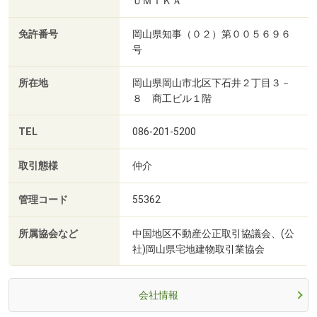
ＵＭＩＫＡ
免許番号
岡山県知事（０２）第００５６９６
号
所在地
岡山県岡山市北区下石井２丁目３－
８ 商工ビル１階
TEL
086-201-5200
取引態様
仲介
管理コード
55362
所属協会など
中国地区不動産公正取引協議会、(公
社)岡山県宅地建物取引業協会
会社情報