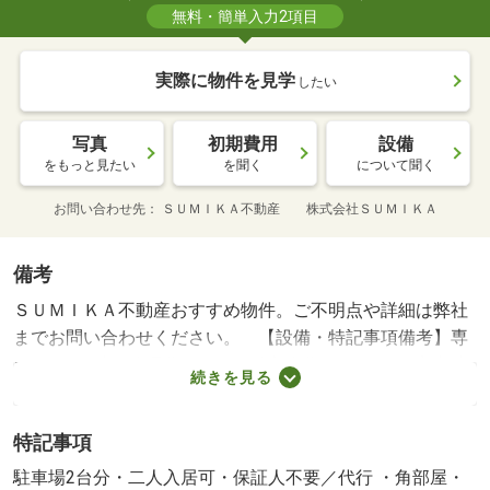
無料・簡単入力2項目
実際に物件を見学
したい
写真
初期費用
設備
をもっと見たい
を聞く
について聞く
お問い合わせ先
ＳＵＭＩＫＡ不動産 株式会社ＳＵＭＩＫＡ
備考
ＳＵＭＩＫＡ不動産おすすめ物件。ご不明点や詳細は弊社
までお問い合わせください。 【設備・特記事項備考】専
用バス/24時間管理費 1320円/鍵交換費用:16500円/室内清
続きを見る
掃費用:107140円
特記事項
駐車場2台分・二人入居可・保証人不要／代行 ・角部屋・