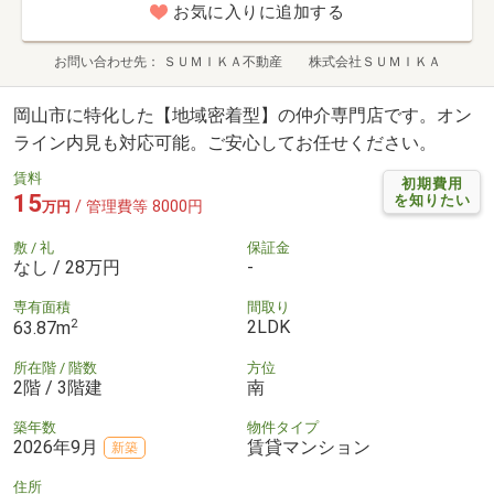
お気に入りに追加する
お問い合わせ先
ＳＵＭＩＫＡ不動産 株式会社ＳＵＭＩＫＡ
岡山市に特化した【地域密着型】の仲介専門店です。オン
ライン内見も対応可能。ご安心してお任せください。
賃料
初期費用
15
を知りたい
/ 管理費等 8000円
万円
敷 / 礼
保証金
なし / 28万円
-
専有面積
間取り
2
2LDK
63.87m
所在階 / 階数
方位
2階 / 3階建
南
築年数
物件タイプ
2026年9月
賃貸マンション
新築
住所