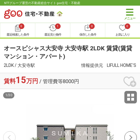
NTTグループ運営の不動産総合サイト goo住宅・不動産
0
1
0
0
最近検索した条件
最近見た物件
保存した条件
お気に入り
オースピシャス大安寺 大安寺駅 2LDK 賃貸(賃貸
マンション・アパート)
2LDK / 大安寺駅
情報提供元
LIFULL HOME'S
15
賃料
万円
/ 管理費等8000円
1
/
30