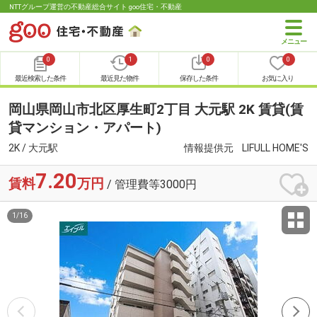
NTTグループ運営の不動産総合サイト goo住宅・不動産
0
1
0
0
最近検索した条件
最近見た物件
保存した条件
お気に入り
岡山県岡山市北区厚生町2丁目 大元駅 2K 賃貸(賃
貸マンション・アパート)
2K / 大元駅
情報提供元
LIFULL HOME'S
7.20
賃料
万円
/ 管理費等3000円
1
/
16