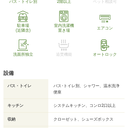
バス・トイレ別
2階以上
ペット相談可
駐車場
室内洗濯機
エアコン
(近隣含)
置き場
洗面所独立
追焚機能
オートロック
設備
バス・トイレ
バス･トイレ別、シャワー、温水洗浄
便座
キッチン
システムキッチン、コンロ2口以上
収納
クローゼット、シューズボックス