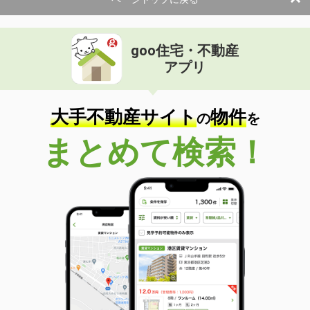
goo住宅・不動産
アプリ
大手不動産サイト
物件
の
を
まとめて検索！