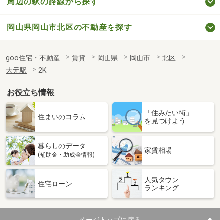
周辺の駅の路線から探す
岡山県岡山市北区の不動産を探す
goo住宅・不動産
賃貸
岡山県
岡山市
北区
大元駅
2K
お役立ち情報
「住みたい街」
住まいのコラム
を見つけよう
暮らしのデータ
家賃相場
(補助金・助成金情報)
人気タウン
住宅ローン
ランキング
ページトップに戻る