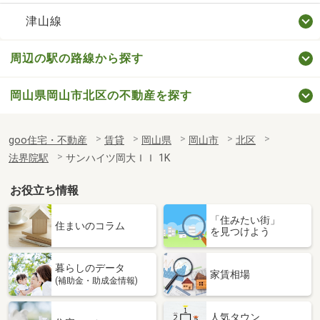
津山線
周辺の駅の路線から探す
岡山県岡山市北区の不動産を探す
goo住宅・不動産
賃貸
岡山県
岡山市
北区
法界院駅
サンハイツ岡大ＩＩ 1K
お役立ち情報
「住みたい街」
住まいのコラム
を見つけよう
暮らしのデータ
家賃相場
(補助金・助成金情報)
人気タウン