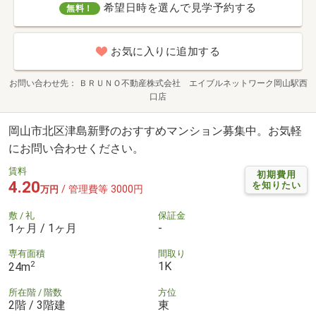
希望日時を選んで見学予約する
無料！
お気に入りに追加する
お問い合わせ先
ＢＲＵＮＯ不動産株式会社 エイブルネットワーク岡山駅西
口店
岡山市北区津島新野のおすすめマンション募集中。お気軽
にお問い合わせください。
賃料
初期費用
4.20
を知りたい
/ 管理費等 3000円
万円
敷 / 礼
保証金
1ヶ月 / 1ヶ月
-
専有面積
間取り
2
1K
24m
所在階 / 階数
方位
2階 / 3階建
東