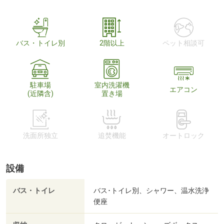
バス・トイレ別
2階以上
ペット相談可
駐車場
室内洗濯機
エアコン
(近隣含)
置き場
洗面所独立
追焚機能
オートロック
設備
バス・トイレ
バス･トイレ別、シャワー、温水洗浄
便座