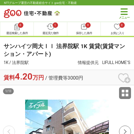
NTTグループ運営の不動産総合サイト goo住宅・不動産
0
1
0
0
最近検索した条件
最近見た物件
保存した条件
お気に入り
サンハイツ岡大ＩＩ 法界院駅 1K 賃貸(賃貸マン
ション・アパート)
1K / 法界院駅
情報提供元
LIFULL HOME'S
4.20
賃料
万円
/ 管理費等3000円
1
/
13