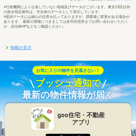
※行政機関により公表していない地域及びデータがございます。東京23区以外
の政令指定都市は、市全体のデータとして表示しています。
※提供データには細心の注意を払っておりますが、調査後に変更がある場合が
あります。 最新の情報につきましては各市区役所までお問い合わせいただく
か、自治体HPなどをご確認ください。
情報の見方
お気に入りの物件を見逃さない！
プッシュ通知で
最新の物件情報が届く
goo住宅・不動産
アプリ