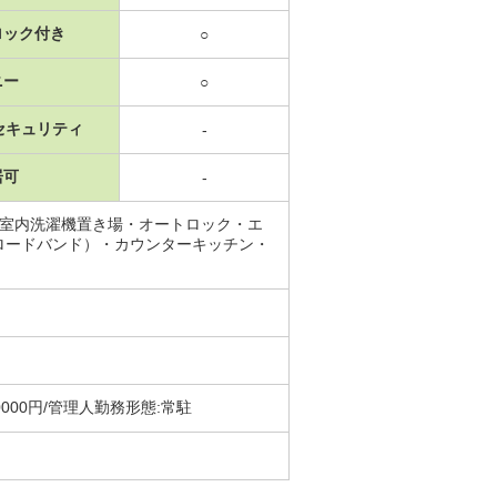
ロック付き
○
ニー
○
セキュリティ
-
居可
-
・室内洗濯機置き場・オートロック・エ
ロードバンド）・カウンターキッチン・
00円/管理人勤務形態:常駐