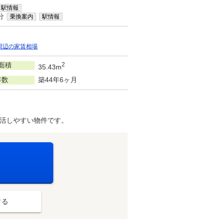
駅情報
分
乗換案内
駅情報
周辺の家賃相場
面積
2
35.43m
年数
築44年6ヶ月
活しやすい物件です。
する