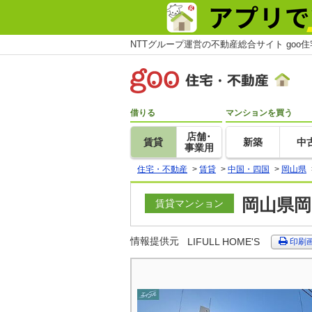
NTTグループ運営の不動産総合サイト goo
借りる
マンションを買う
店舗･
賃貸
新築
中
事業用
住宅・不動産
>
賃貸
>
中国・四国
>
岡山県
岡山県岡
賃貸マンション
情報提供元
LIFULL HOME'S
印刷