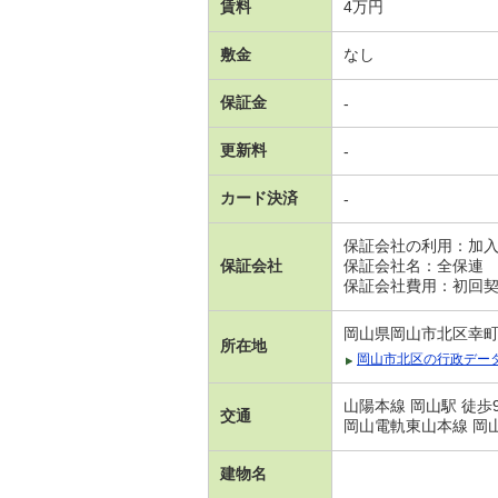
賃料
4万円
敷金
なし
保証金
-
更新料
-
カード決済
-
保証会社の利用：加
保証会社
保証会社名：全保連
保証会社費用：初回契約
岡山県岡山市北区幸
所在地
岡山市北区の行政デー
山陽本線 岡山駅 徒歩
交通
岡山電軌東山本線 岡山
建物名