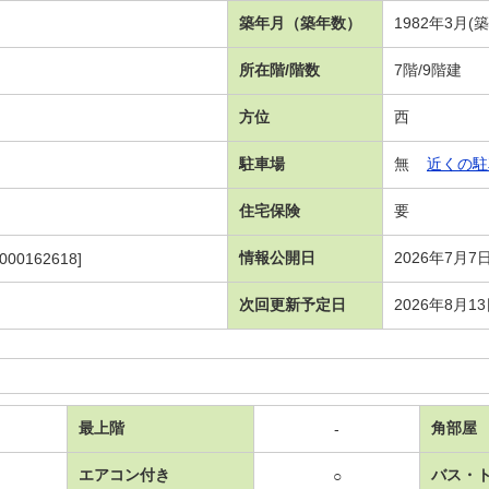
築年月（築年数）
1982年3月(
所在階/階数
7階/9階建
方位
西
駐車場
無
近くの駐
住宅保険
要
情報公開日
2026年7月7
000162618]
次回更新予定日
2026年8月1
最上階
角部屋
-
エアコン付き
バス・
○