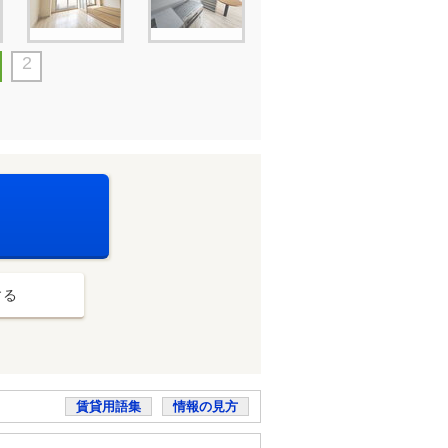
2
する
賃貸用語集
情報の見方