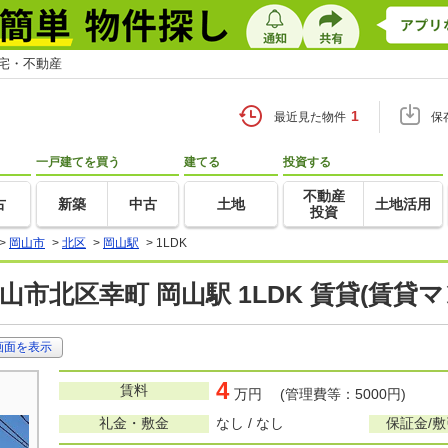
住宅・不動産
1
最近見た物件
保
一戸建てを買う
建てる
投資する
不動産
古
新築
中古
土地
土地活用
投資
>
岡山市
>
北区
>
岡山駅
>
1LDK
山市北区幸町 岡山駅 1LDK 賃貸(賃貸
画面を表示
4
賃料
万円 (管理費等：5000円)
礼金・敷金
なし / なし
保証金/