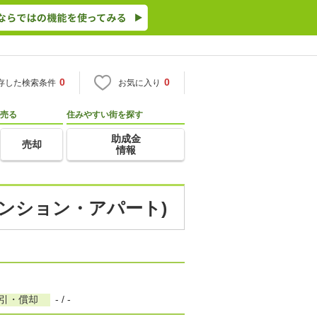
0
0
存した検索条件
お気に入り
売る
住みやすい街を探す
助成金
売却
情報
マンション・アパート)
敷引・償却
- / -