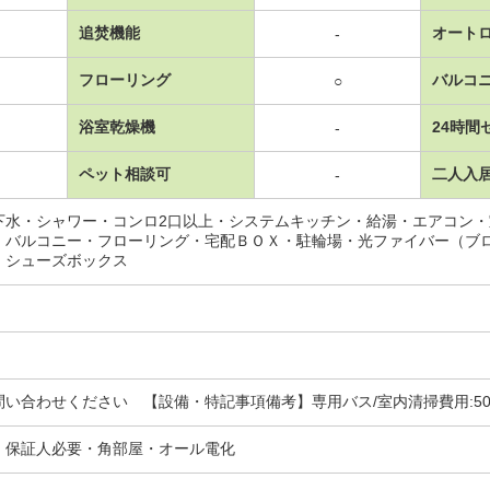
追焚機能
オート
-
フローリング
バルコ
○
浴室乾燥機
24時間
-
ペット相談可
二人入
-
下水・シャワー・コンロ2口以上・システムキッチン・給湯・エアコン
・バルコニー・フローリング・宅配ＢＯＸ・駐輪場・光ファイバー（ブ
・シューズボックス
い合わせください 【設備・特記事項備考】専用バス/室内清掃費用:500
・保証人必要・角部屋・オール電化