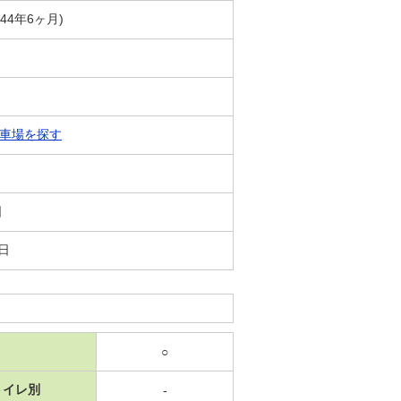
築44年6ヶ月)
車場を探す
日
3日
○
トイレ別
-