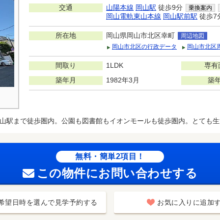
交通
山陽本線
岡山駅
徒歩9分
乗換案内
岡山電軌東山本線
岡山駅前駅
徒歩7
所在地
岡山県岡山市北区幸町
周辺地図
岡山市北区の行政データ
岡山市北区
間取り
1LDK
専有
築年月
1982年3月
築
山駅まで徒歩圏内。公園も図書館もイオンモールも徒歩圏内。とても生
無料・簡単2項目！
この物件にお問い合わせする
希望日時を選んで見学予約する
お気に入りに追加