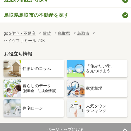
鳥取県鳥取市の不動産を探す
goo住宅・不動産
賃貸
鳥取県
鳥取市
ハイツファミール 2DK
お役立ち情報
「住みたい街」
住まいのコラム
を見つけよう
暮らしのデータ
家賃相場
(補助金・助成金情報)
人気タウン
住宅ローン
ランキング
ページトップに戻る