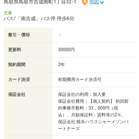
鳥取県鳥取市吉成南町1丁目32-1
地図
交通
バス/「南吉成」バス停 停歩6分
敷引・償却
-
更新料
30000円
契約期間
2年
カード決済
初期費用カード決済可
保証会社
保証会社の利用：加入要
保証会社費用：【個人契約】 初回契
約事務手数料：33，000円（税
込）、月額保証料：賃料等の2％、
保証会社:積水ハウスシャーメゾンパ
ートナーズ