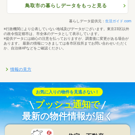
鳥取市の暮らしデータをもっと見る
暮らしデータ提供元：
生活ガイド.com
※行政機関により公表していない地域及びデータがございます。東京23区以外
の政令指定都市は、市全体のデータとして表示しています。
※提供データには細心の注意を払っておりますが、調査後に変更がある場合が
あります。 最新の情報につきましては各市区役所までお問い合わせいただく
か、自治体HPなどをご確認ください。
情報の見方
お気に入りの物件を見逃さない！
プッシュ通知で
最新の物件情報が届く