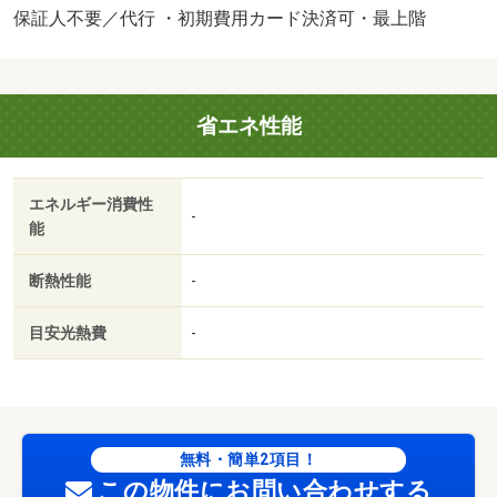
家電付等を除く）。 【間取り備考】ＤＫ６．２ 洋室
保証人不要／代行 ・初期費用カード決済可・最上階
５．３ 和室５．３ ※１畳＝１．６２ｍ２ 【設備・特
記事項備考】ペット不可・専用バス/鍵交換費用 8800円/シ
ャーメゾンライフＳＵＰＰＯＲＴ24月額/月 1320円/エアコ
省エネ性能
ンクリーニング費用(退去時) 12320円/賃貸戸数:6戸/室内清
掃費用:62700円
エネルギー消費性
-
能
断熱性能
-
目安光熱費
-
無料・簡単2項目！
この物件にお問い合わせする