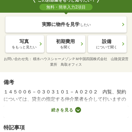
このお部屋をもっと知りたい！
無料・簡単入力2項目
実際に物件を見学
したい
写真
初期費用
設備
をもっと見たい
を聞く
について聞く
お問い合わせ先
積水ハウスシャーメゾンＰＭ中国四国株式会社 山陰賃貸営
業所 鳥取オフィス
備考
１４５００６－０３０３１０１－Ａ０２０２ 内覧、契約
については、貸主の指定する仲介業者を介して行いますの
で、所定の仲介手数料が必要となります。／シャーメゾン
続きを見る
ライフＳＵＰＰＯＲＴ２４（月額１，３２０円税込）加入
要／諸費用及びその他契約費用は別途打合せ／※家具や車
特記事項
は配置イメージであり、賃貸物件には含まれません（家具