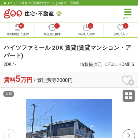
NTTグループ運営の不動産総合サイト goo住宅・不動産
0
1
0
0
最近検索した条件
最近見た物件
保存した条件
お気に入り
ハイツファミール 2DK 賃貸(賃貸マンション・ア
パート)
2DK / -
情報提供元
LIFULL HOME'S
5
賃料
万円
/ 管理費等2000円
1
/
10