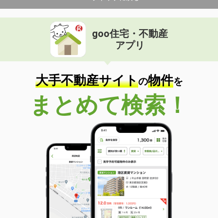
goo住宅・不動産
アプリ
大手不動産サイト
物件
の
を
まとめて検索！