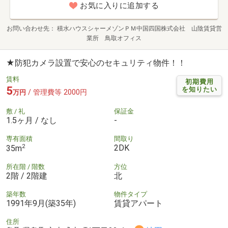
お気に入りに追加する
お問い合わせ先
積水ハウスシャーメゾンＰＭ中国四国株式会社 山陰賃貸営
業所 鳥取オフィス
★防犯カメラ設置で安心のセキュリティ物件！！
賃料
初期費用
5
を知りたい
/ 管理費等 2000円
万円
敷 / 礼
保証金
1.5ヶ月 / なし
-
専有面積
間取り
2
2DK
35m
所在階 / 階数
方位
2階 / 2階建
北
築年数
物件タイプ
1991年9月(築35年)
賃貸アパート
住所