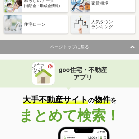
暮らしのデータ
家賃相場
(補助金・助成金情報)
人気タウン
住宅ローン
ランキング
ページトップに戻る
goo住宅・不動産
アプリ
大手不動産サイト
物件
の
を
まとめて検索！