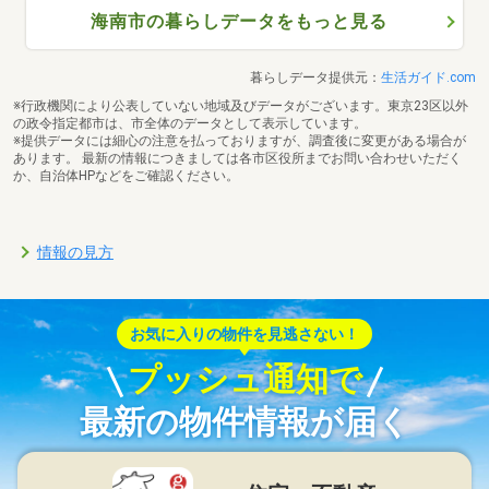
海南市の暮らしデータをもっと見る
暮らしデータ提供元：
生活ガイド.com
※行政機関により公表していない地域及びデータがございます。東京23区以外
の政令指定都市は、市全体のデータとして表示しています。
※提供データには細心の注意を払っておりますが、調査後に変更がある場合が
あります。 最新の情報につきましては各市区役所までお問い合わせいただく
か、自治体HPなどをご確認ください。
情報の見方
お気に入りの物件を見逃さない！
プッシュ通知で
最新の物件情報が届く