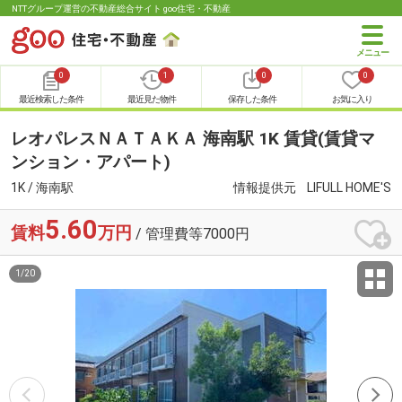
NTTグループ運営の不動産総合サイト goo住宅・不動産
0
1
0
0
最近検索した条件
最近見た物件
保存した条件
お気に入り
レオパレスＮＡＴＡＫＡ 海南駅 1K 賃貸(賃貸マ
ンション・アパート)
1K / 海南駅
情報提供元
LIFULL HOME'S
5.60
賃料
万円
/ 管理費等7000円
1
/
20