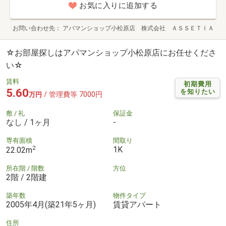
お気に入りに追加する
お問い合わせ先
アパマンショップ小松原店 株式会社 ＡＳＳＥＴＩＡ
☆お部屋探しはアパマンショップ小松原店にお任せくださ
い☆
賃料
初期費用
5.60
を知りたい
/ 管理費等 7000円
万円
敷 / 礼
保証金
なし / 1ヶ月
-
専有面積
間取り
2
1K
22.02m
所在階 / 階数
方位
2階 / 2階建
築年数
物件タイプ
2005年4月(築21年5ヶ月)
賃貸アパート
住所