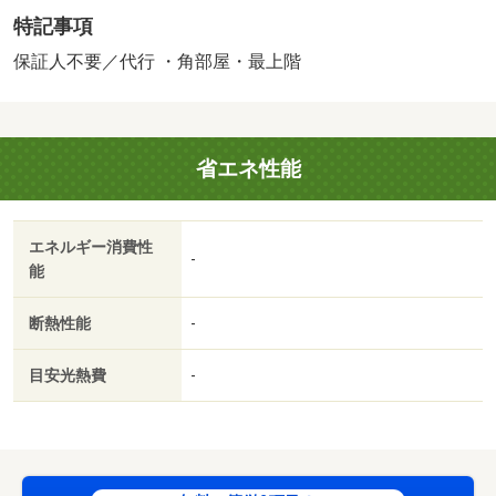
料：１６５００円（税込）、保証委託料：必要 【設備・
特記事項
特記事項備考】ペット不可・ルームシェア不可/賃貸戸
数:22戸
保証人不要／代行 ・角部屋・最上階
省エネ性能
エネルギー消費性
-
能
断熱性能
-
目安光熱費
-