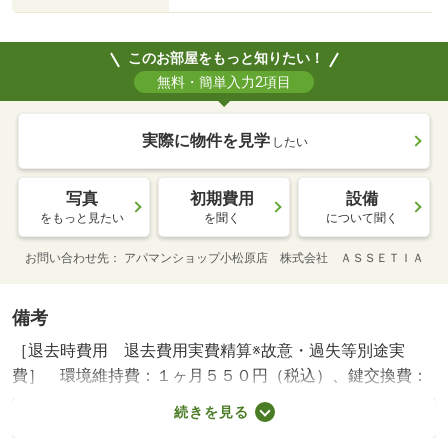
このお部屋をもっと知りたい！
無料・簡単入力2項目
実際に物件を見学
したい
写真
初期費用
設備
をもっと見たい
を聞く
について聞く
お問い合わせ先
アパマンショップ小松原店 株式会社 ＡＳＳＥＴＩＡ
備考
［退去時費用 退去費用実費精算※故意・過失等別途実
費］ 環境維持費：１ヶ月５５０円（税込）、鍵交換費：
ご契約時１６５００円（税込）、退去時清掃費：５２２５
続きを見る
０円（税込）、インターネット利用料：有料、更新手数