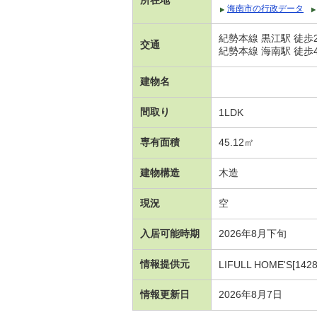
海南市の行政データ
紀勢本線 黒江駅 徒歩
交通
紀勢本線 海南駅 徒歩4
建物名
間取り
1LDK
専有面積
45.12㎡
建物構造
木造
現況
空
入居可能時期
2026年8月下旬
情報提供元
LIFULL HOME'S[1428
情報更新日
2026年8月7日