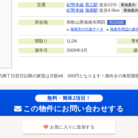
交通
紀勢本線
黒江駅
徒歩22分
乗換案内
紀勢本線
海南駅
徒歩4.0km
乗換案
所在地
和歌山県海南市岡田
周辺地図
海南市の行政データ
海南市周辺の家
間取り
1LDK
専
築年月
2009年3月
築
約満了日翌日以降の家賃は月額48、000円となります！南向きの角部屋
無料・簡単2項目！
この物件にお問い合わせする
お気に入りに追加する