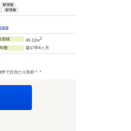
駅情報
内
駅情報
賃相場
有面積
2
45.12m
年数
築17年6ヶ月
物件で日当たり良好＾＾