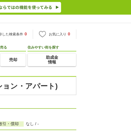
0
0
存した検索条件
お気に入り
売る
住みやすい街を探す
助成金
売却
情報
ンション・アパート)
敷引・償却
なし / -