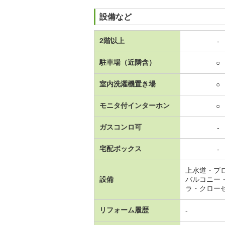
設備など
2階以上
-
駐車場（近隣含）
○
室内洗濯機置き場
○
モニタ付インターホン
○
ガスコンロ可
-
宅配ボックス
-
上水道・プ
設備
バルコニー
ラ・クロー
リフォーム履歴
-