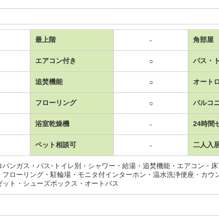
最上階
角部屋
-
エアコン付き
バス・
○
追焚機能
オート
○
フローリング
バルコ
○
浴室乾燥機
24時間
-
ペット相談可
二人入
-
ロパンガス・バス･トイレ別・シャワー・給湯・追焚機能・エアコン・
・フローリング・駐輪場・モニタ付インターホン・温水洗浄便座・カウ
ゼット・シューズボックス・オートバス