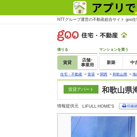
NTTグループ運営の不動産総合サイト goo
借りる
マンションを買う
店舗･
賃貸
新築
中
事業用
住宅・不動産
>
賃貸
>
関西
>
和歌山県
>
海
和歌山県海
賃貸アパート
情報提供元
LIFULL HOME'S
印刷