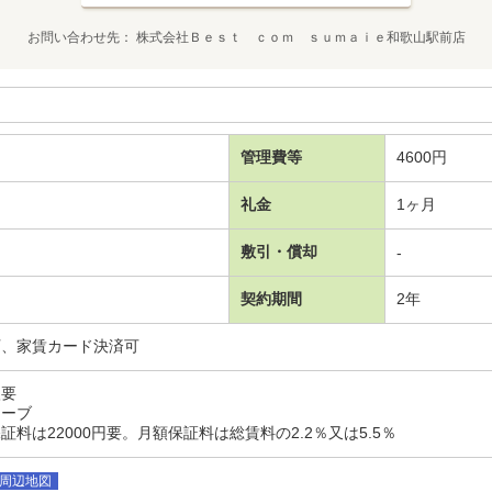
お問い合わせ先
株式会社Ｂｅｓｔ ｃｏｍ ｓｕｍａｉｅ和歌山駅前店
管理費等
4600円
礼金
1ヶ月
敷引・償却
-
契約期間
2年
可、家賃カード決済可
入要
リーブ
料は22000円要。月額保証料は総賃料の2.2％又は5.5％
周辺地図