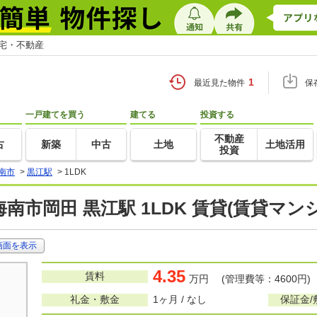
住宅・不動産
1
最近見た物件
保
一戸建てを買う
建てる
投資する
不動産
古
新築
中古
土地
土地活用
投資
南市
>
黒江駅
>
1LDK
南市岡田 黒江駅 1LDK 賃貸(賃貸マ
画面を表示
4.35
賃料
万円 (管理費等：4600円)
礼金・敷金
1ヶ月 / なし
保証金/