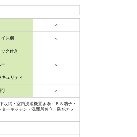
○
トイレ別
○
ロック付き
-
ニー
○
セキュリティ
-
居可
○
床下収納・室内洗濯機置き場・ＢＳ端子・
ンターキッチン・洗面所独立・防犯カメ