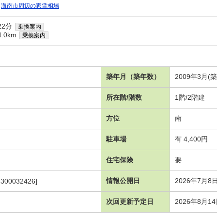
海南市周辺の家賃相場
22分
乗換案内
.0km
乗換案内
築年月（築年数）
2009年3月(
所在階/階数
1階/2階建
方位
南
駐車場
有 4,400円
住宅保険
要
情報公開日
2026年7月8
300032426]
次回更新予定日
2026年8月1