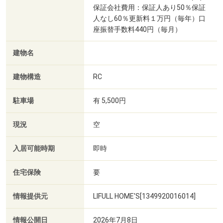
保証会社費用：保証人あり50％保証
人なし60％更新料１万円（毎年）口
座振替手数料440円（毎月）
建物名
建物構造
RC
駐車場
有 5,500円
現況
空
入居可能時期
即時
住宅保険
要
情報提供元
LIFULL HOME'S[1349920016014]
情報公開日
2026年7月8日