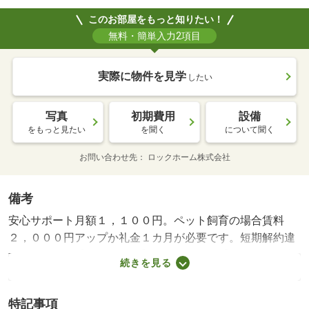
2025年04月実施
内装全面（床・壁・天井・建具）
このお部屋をもっと知りたい！
※実施年月は、施工箇所の中で最も古いものを表示してい
無料・簡単入力2項目
ます
実際に物件を見学
したい
写真
初期費用
設備
をもっと見たい
を聞く
について聞く
お問い合わせ先
ロックホーム株式会社
備考
安心サポート月額１，１００円。ペット飼育の場合賃料
２，０００円アップか礼金１カ月が必要です。短期解約違
約金あり。 【間取り備考】ＬＤＫ１７ 【設備・特記事
続きを見る
項備考】学生歓迎・専用バス・専用トイレ/鍵交換費
用:22000円/室内清掃費用:44000円
特記事項