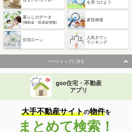
を見つけよう
暮らしのデータ
家賃相場
(補助金・助成金情報)
人気タウン
住宅ローン
ランキング
ページトップに戻る
goo住宅・不動産
アプリ
大手不動産サイト
物件
の
を
まとめて検索！