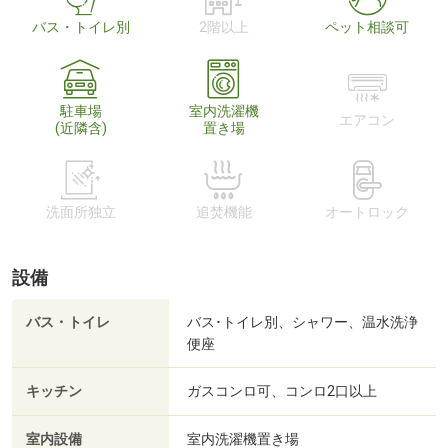
バス・トイレ別
2階以上
ペット相談可
駐車場
室内洗濯機
エアコン
(近隣含)
置き場
洗面所独立
追焚機能
オートロック
設備
バス・トイレ
バス･トイレ別、シャワー、温水洗浄
便座
キッチン
ガスコンロ可、コンロ2口以上
室内設備
室内洗濯機置き場