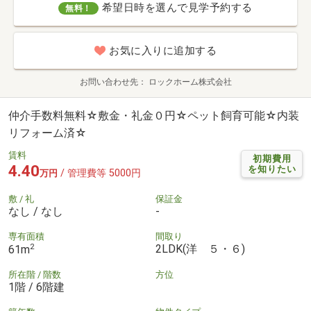
希望日時を選んで見学予約する
無料！
お気に入りに追加する
お問い合わせ先
ロックホーム株式会社
仲介手数料無料☆敷金・礼金０円☆ペット飼育可能☆内装
リフォーム済☆
賃料
初期費用
4.40
を知りたい
/ 管理費等 5000円
万円
敷 / 礼
保証金
なし / なし
-
専有面積
間取り
2
2LDK(洋 ５・６)
61m
所在階 / 階数
方位
1階 / 6階建