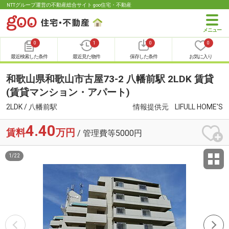
NTTグループ運営の不動産総合サイト goo住宅・不動産
0
1
0
0
最近検索した条件
最近見た物件
保存した条件
お気に入り
和歌山県和歌山市古屋73-2 八幡前駅 2LDK 賃貸
(賃貸マンション・アパート)
2LDK / 八幡前駅
情報提供元
LIFULL HOME'S
4.40
賃料
万円
/ 管理費等5000円
1
/
22