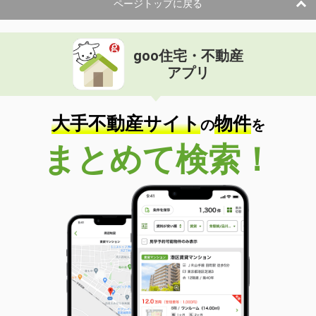
ページトップに戻る
goo住宅・不動産
アプリ
大手不動産サイト
物件
の
を
まとめて検索！