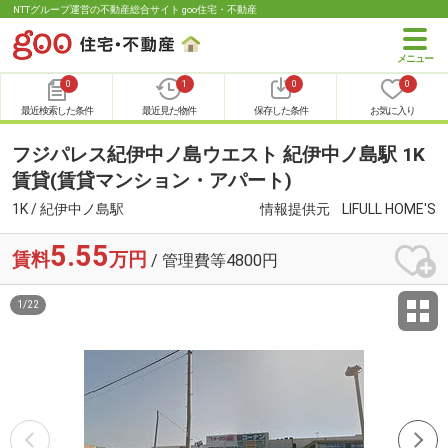
NTTグループ運営の不動産総合サイト goo住宅・不動産
0
1
0
0
最近検索した条件
最近見た物件
保存した条件
お気に入り
フジパレス紀伊中ノ島ウエスト 紀伊中ノ島駅 1K
賃貸(賃貸マンション・アパート)
1K / 紀伊中ノ島駅
情報提供元
LIFULL HOME'S
5.55
賃料
万円
/ 管理費等4800円
1
/
22