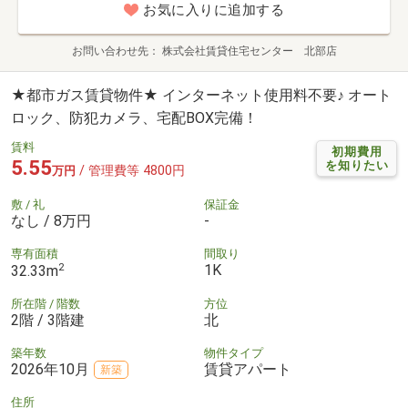
お気に入りに追加する
お問い合わせ先
株式会社賃貸住宅センター 北部店
★都市ガス賃貸物件★ インターネット使用料不要♪ オート
ロック、防犯カメラ、宅配BOX完備！
賃料
初期費用
5.55
を知りたい
/ 管理費等 4800円
万円
敷 / 礼
保証金
なし / 8万円
-
専有面積
間取り
2
1K
32.33m
所在階 / 階数
方位
2階 / 3階建
北
築年数
物件タイプ
2026年10月
賃貸アパート
新築
住所