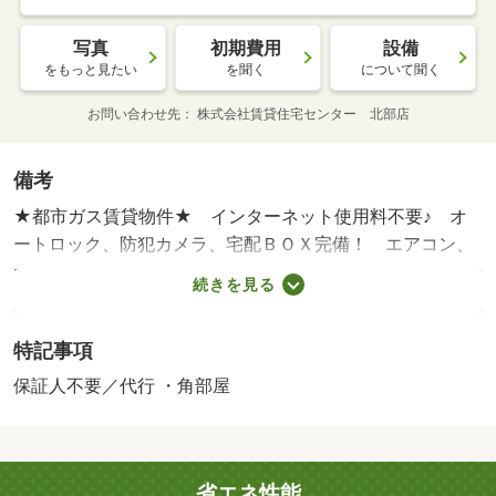
写真
初期費用
設備
をもっと見たい
を聞く
について聞く
お問い合わせ先
株式会社賃貸住宅センター 北部店
備考
★都市ガス賃貸物件★ インターネット使用料不要♪ オ
ートロック、防犯カメラ、宅配ＢＯＸ完備！ エアコン、
照明器具設置済みで購入費節約☆ ＩＨタイプのシステム
続きを見る
キッチン採用で自炊派の方におすすめ♪ 他、浴室乾燥機、
洗髪洗面化粧台、温水洗浄便座などの設備付きです！ 阪
特記事項
和線 紀伊中ノ島駅まで徒歩８分の駅近★ 周辺にスーパ
ーやコンビニがあり買い物便利♪ 図面や設備が現況と異な
保証人不要／代行 ・角部屋
る場合は、現況優先と致します。 【設備・特記事項備
考】ペット不可・専用バス・専用トイレ・全居室収納/更新
事務手数料 7700円/美装代 33000円/鍵交換費用:11000円
省エネ性能