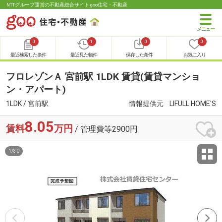
NTTグループ運営の不動産総合サイト goo住宅・不動産
0
1
0
0
最近検索した条件
最近見た物件
保存した条件
お気に入り
フロレゾンＡ 宮前駅 1LDK 賃貸(賃貸マンショ
ン・アパート)
1LDK / 宮前駅
情報提供元
LIFULL HOME'S
8.05
賃料
万円
/ 管理費等2900円
1
/
30