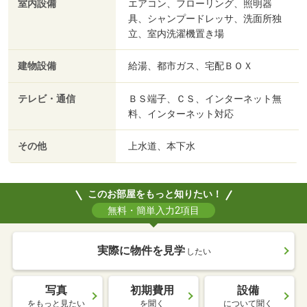
室内設備
エアコン、フローリング、照明器
具、シャンプードレッサ、洗面所独
立、室内洗濯機置き場
建物設備
給湯、都市ガス、宅配ＢＯＸ
テレビ・通信
ＢＳ端子、ＣＳ、インターネット無
料、インターネット対応
その他
上水道、本下水
このお部屋をもっと知りたい！
無料・簡単入力2項目
実際に物件を見学
したい
写真
初期費用
設備
をもっと見たい
を聞く
について聞く