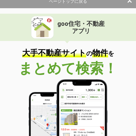
ページトップに戻る
goo住宅・不動産
アプリ
大手不動産サイト
物件
の
を
まとめて検索！