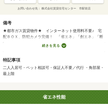
お問い合わせ先
株式会社賃貸住宅センター 市駅前店
備考
★都市ガス賃貸物件★ インターネット使用料不要♪ 宅
配ＢＯＸ、防犯カメラ完備！ 「省エネ」「創エネ」「断
熱」のＺＥＨ採用☆ 他、エアコン、照明、Ｗ－ＣＬ、追
続きを見る
い焚き、浴室乾燥機など設備充実♪ 徒歩圏内にコンビニや
ショッピングセンターがあります！ ペット飼育相談可
特記事項
（犬・猫） ★家具家電レンタル利用可★ 図面や設備が
現況と異なる場合、現況優先と致します。 別途月額費
二人入居可・ペット相談可・保証人不要／代行 ・角部屋・
用：ｒｕｕｍサポート１９８０円 【設備・特記事項備
最上階
考】専用バス・専用トイレ・全居室収納/更新事務手数
料 22000円/美装代 80000円/鍵交換費用:3300円
省エネ性能