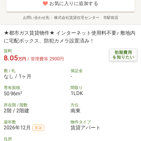
お気に入りに追加する
お問い合わせ先
株式会社賃貸住宅センター 市駅前店
★都市ガス賃貸物件★ インターネット使用料不要♪ 敷地内
に宅配ボックス、防犯カメラ設置済み！
賃料
初期費用
8.05
を知りたい
/ 管理費等 2900円
万円
敷 / 礼
保証金
なし / 1ヶ月
-
専有面積
間取り
2
1LDK
50.96m
所在階 / 階数
方位
2階 / 2階建
南東
築年数
物件タイプ
2026年12月
賃貸アパート
新築
住所