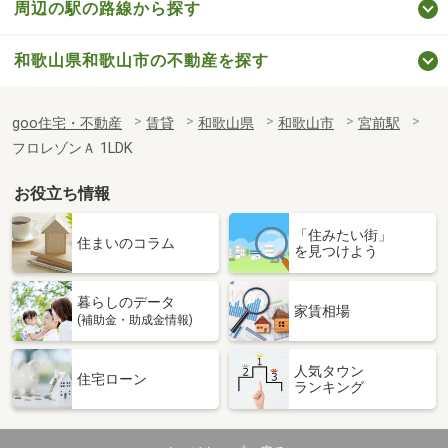
周辺の駅の路線から探す
和歌山県和歌山市の不動産を探す
goo住宅・不動産
賃貸
和歌山県
和歌山市
宮前駅
フロレゾンＡ 1LDK
お役立ち情報
「住みたい街」
住まいのコラム
を見つけよう
暮らしのデータ
家賃相場
(補助金・助成金情報)
人気タウン
住宅ローン
ランキング