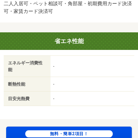
（月額） 1980円/家賃保証料（月額） 2214円/駐車場手数
二人入居可・ペット相談可・角部屋・初期費用カード決済
料（初回） 5500円/賃貸戸数:10戸/鍵交換費用:3300円/室
可・家賃カード決済可
内清掃費用:80000円
省エネ性能
エネルギー消費性
-
能
断熱性能
-
目安光熱費
-
無料・簡単2項目！