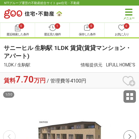
NTTグループ運営の不動産総合サイト goo住宅・不動産
0
1
0
0
最近検索した条件
最近見た物件
保存した条件
お気に入り
サニーヒル 生駒駅 1LDK 賃貸(賃貸マンション・
アパート)
1LDK / 生駒駅
情報提供元
LIFULL HOME'S
7.70
賃料
万円
/ 管理費等4100円
1
/
30