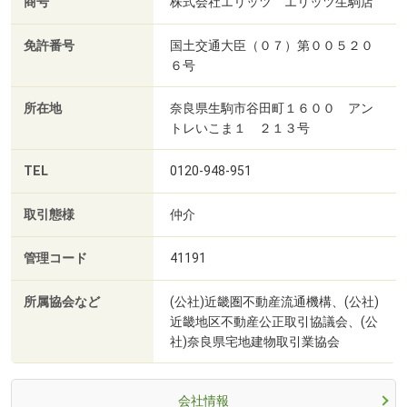
商号
株式会社エリッツ エリッツ生駒店
免許番号
国土交通大臣（０７）第００５２０
６号
所在地
奈良県生駒市谷田町１６００ アン
トレいこま１ ２１３号
TEL
0120-948-951
取引態様
仲介
管理コード
41191
所属協会など
(公社)近畿圏不動産流通機構、(公社)
近畿地区不動産公正取引協議会、(公
社)奈良県宅地建物取引業協会
会社情報