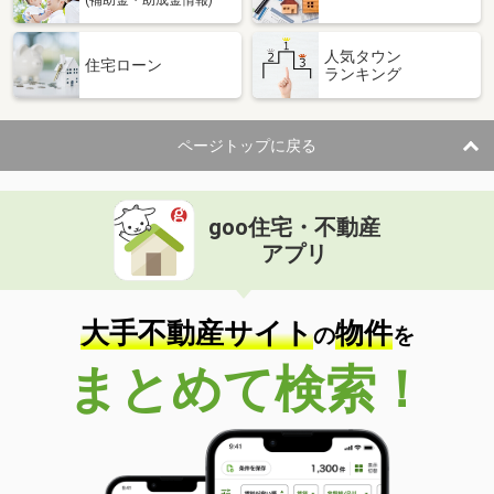
(補助金・助成金情報)
人気タウン
住宅ローン
ランキング
ページトップに戻る
goo住宅・不動産
アプリ
大手不動産サイト
物件
の
を
まとめて検索！