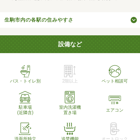
生駒市内の各駅の住みやすさ
設備など
バス・トイレ別
2階以上
ペット相談可
駐車場
室内洗濯機
エアコン
(近隣含)
置き場
洗面所独立
追焚機能
オートロック