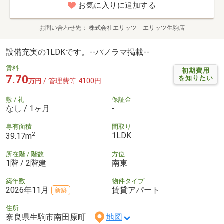
お気に入りに追加する
お問い合わせ先
株式会社エリッツ エリッツ生駒店
設備充実の1LDKです。--パノラマ掲載--
賃料
初期費用
7.70
を知りたい
/ 管理費等 4100円
万円
敷 / 礼
保証金
なし / 1ヶ月
-
専有面積
間取り
2
1LDK
39.17m
所在階 / 階数
方位
1階 / 2階建
南東
築年数
物件タイプ
2026年11月
賃貸アパート
新築
住所
奈良県生駒市南田原町
地図