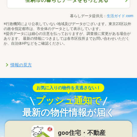
生駒市の暮らしデータをもっと見る
暮らしデータ提供元：
生活ガイド.com
※行政機関により公表していない地域及びデータがございます。東京23区以外
の政令指定都市は、市全体のデータとして表示しています。
※提供データには細心の注意を払っておりますが、調査後に変更がある場合が
あります。 最新の情報につきましては各市区役所までお問い合わせいただく
か、自治体HPなどをご確認ください。
情報の見方
お気に入りの物件を見逃さない！
プッシュ通知で
最新の物件情報が届く
goo住宅・不動産