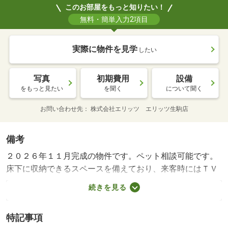
このお部屋をもっと知りたい！
無料・簡単入力2項目
実際に物件を見学
したい
写真
初期費用
設備
をもっと見たい
を聞く
について聞く
お問い合わせ先
株式会社エリッツ エリッツ生駒店
備考
２０２６年１１月完成の物件です。ペット相談可能です。
床下に収納できるスペースを備えており、来客時にはＴＶ
ドアホンで訪問者の顔を確認する事ができます。周辺には
続きを見る
セブンイレブン南田原町店があり便利です。 ペット相談
条件：小型犬・猫２匹まで・インターネット無料 【設
特記事項
備・特記事項備考】専用バス・専用トイレ/入居サポート