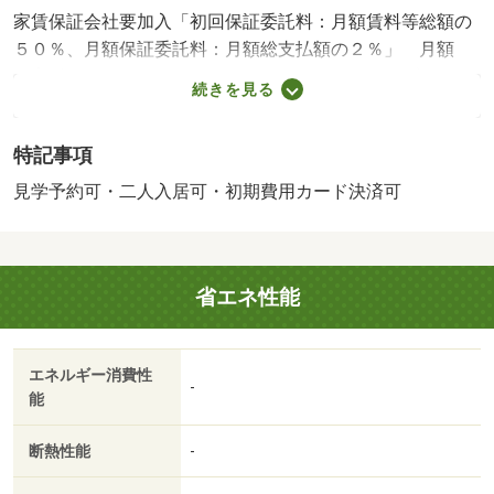
家賃保証会社要加入「初回保証委託料：月額賃料等総額の
５０％、月額保証委託料：月額総支払額の２％」 月額
「家財保険１０００円〜、タイセイリビングクラブ３３０
続きを見る
０円（税込）」 １年未満の解約は短期違約金として総賃
料の１ヶ月分かかるものとします。 【設備・特記事項備
特記事項
考】専用バス・専用トイレ・耐震構造/防虫施工費 19800
円/鍵交換代 18700円/賃貸戸数:20戸/鍵交換費用:18700円
見学予約可・二人入居可・初期費用カード決済可
省エネ性能
エネルギー消費性
-
能
断熱性能
-