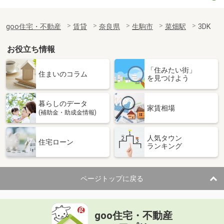
goo住宅・不動産
賃貸
奈良県
生駒市
菜畑駅
3DK
お役立ち情報
「住みたい街」
住まいのコラム
を見つけよう
暮らしのデータ
家賃相場
(補助金・助成金情報)
人気タウン
住宅ローン
ランキング
ページトップに戻る
goo住宅・不動産