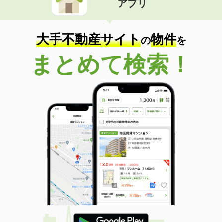
アプリ
大手不動産サイト
物件
の
を
まとめて検索！