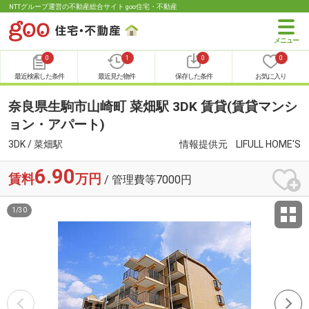
NTTグループ運営の不動産総合サイト goo住宅・不動産
0
1
0
0
最近検索した条件
最近見た物件
保存した条件
お気に入り
奈良県生駒市山崎町 菜畑駅 3DK 賃貸(賃貸マンシ
ョン・アパート)
3DK / 菜畑駅
情報提供元
LIFULL HOME'S
6.90
賃料
万円
/ 管理費等7000円
1
/
30