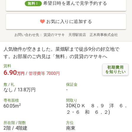
希望日時を選んで見学予約する
無料！
お気に入りに追加する
お問い合わせ先
賃貸のマサキ 天理駅前店 正木商事株式会社
人気物件が空きました。菜畑駅まで徒歩9分の好立地で
す。お部屋のご内見は「無料」の賃貸のマサキへ
賃料
初期費用
6.90
を知りたい
/ 管理費等 7000円
万円
敷 / 礼
保証金
なし / 13.8万円
-
専有面積
間取り
2
3DK(ＤＫ ８．９ 洋 ６．
60.05m
２・６ 和 ６．２)
所在階 / 階数
方位
2階 / 4階建
南東