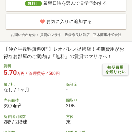
希望日時を選んで見学予約する
無料！
お気に入りに追加する
お問い合わせ先
賃貸のマサキ 近鉄奈良駅前店 正木商事株式会社
【仲介手数料無料0円】レオパレス提携店！初期費用がお
得なお部屋のご案内は「無料」の賃貸のマサキへ！
賃料
初期費用
5.70
を知りたい
/ 管理費等 4500円
万円
敷 / 礼
保証金
なし / 1ヶ月
-
専有面積
間取り
2
2DK
39.74m
所在階 / 階数
方位
2階 / 2階建
東