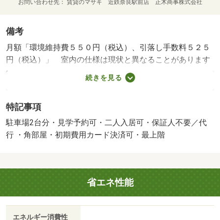
お問い合わせ先
賃貸のマサキ 近鉄奈良駅前店 正木商事株式会社
備考
月額「環境維持費５５０円（税込）、引落し手数料５２５
円（税込）」 室内の仕様は現状と異なることがあります
ので、詳しくはスタッフまでご確認下さい。 【設
続きを見る
備・特記事項備考】専用バス・専用トイレ/賃貸戸数:10戸/
鍵交換費用:16500円/室内清掃費用:52250円
特記事項
駐車場2台分・見学予約可・二人入居可・保証人不要／代
行 ・角部屋・初期費用カード決済可・最上階
省エネ性能
エネルギー消費性