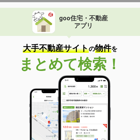
goo住宅・不動産
アプリ
大手不動産サイト
物件
の
を
まとめて検索！