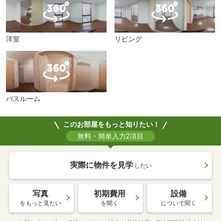
洋室
リビング
バスルーム
このお部屋をもっと知りたい！
無料・簡単入力2項目
実際に物件を見学
したい
写真
初期費用
設備
をもっと見たい
を聞く
について聞く