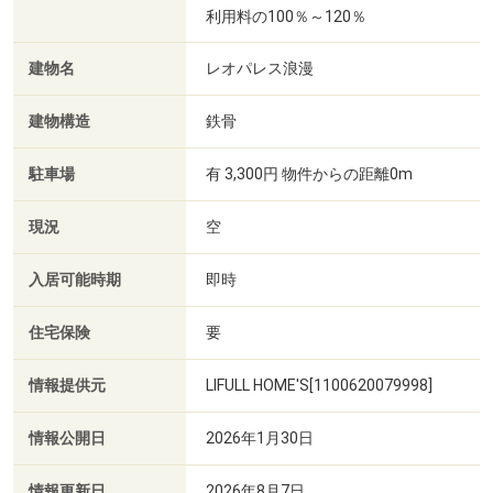
利用料の100％～120％
建物名
レオパレス浪漫
建物構造
鉄骨
駐車場
有 3,300円 物件からの距離0m
現況
空
入居可能時期
即時
住宅保険
要
情報提供元
LIFULL HOME'S[1100620079998]
情報公開日
2026年1月30日
情報更新日
2026年8月7日