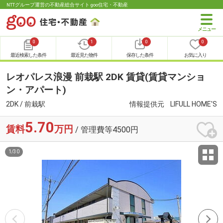
NTTグループ運営の不動産総合サイト goo住宅・不動産
0
1
0
0
最近検索した条件
最近見た物件
保存した条件
お気に入り
レオパレス浪漫 前栽駅 2DK 賃貸(賃貸マンショ
ン・アパート)
2DK / 前栽駅
情報提供元
LIFULL HOME'S
5.70
賃料
万円
/ 管理費等4500円
1
/
30