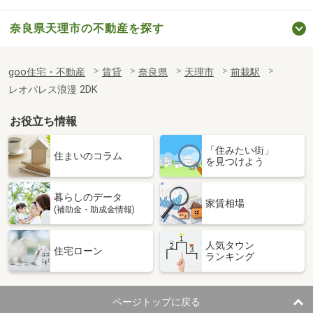
奈良県天理市の不動産を探す
goo住宅・不動産
賃貸
奈良県
天理市
前栽駅
レオパレス浪漫 2DK
お役立ち情報
「住みたい街」
住まいのコラム
を見つけよう
暮らしのデータ
家賃相場
(補助金・助成金情報)
人気タウン
住宅ローン
ランキング
ページトップに戻る