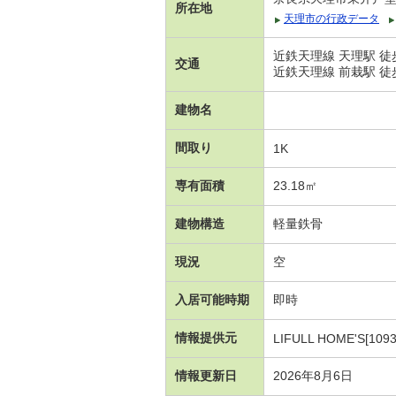
所在地
天理市の行政データ
近鉄天理線 天理駅 徒
交通
近鉄天理線 前栽駅 徒
建物名
間取り
1K
専有面積
23.18㎡
建物構造
軽量鉄骨
現況
空
入居可能時期
即時
情報提供元
LIFULL HOME'S[1093
情報更新日
2026年8月6日