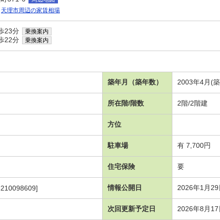
天理市周辺の家賃相場
歩23分
乗換案内
歩22分
乗換案内
築年月（築年数）
2003年4月(
所在階/階数
2階/2階建
方位
駐車場
有 7,700円
住宅保険
要
情報公開日
2026年1月2
210098609]
次回更新予定日
2026年8月1