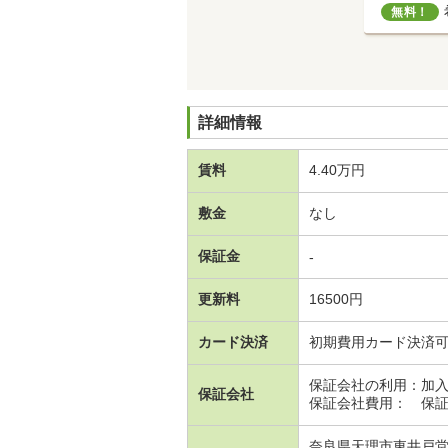
無料！
詳細情報
賃料
4.40万円
敷金
なし
保証金
-
更新料
16500円
カード決済
初期費用カード決済
保証会社の利用：加
保証会社
保証会社費用： 保証
奈良県天理市東井戸堂町