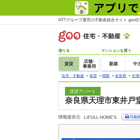
NTTグループ運営の不動産総合サイト goo
借りる
マンションを買う
店舗･
賃貸
新築
中
事業用
住宅・不動産
>
賃貸
>
関西
>
奈良県
>
天理
賃貸アパート
奈良県天理市東井戸堂町
情報提供元
LIFULL HOME'S
印刷