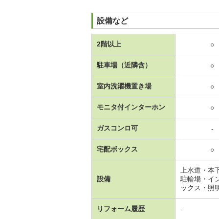
設備など
2階以上
○
駐車場（近隣含）
○
室内洗濯機置き場
○
モニタ付インターホン
○
ガスコンロ可
-
宅配ボックス
○
上水道・本
設備
駐輪場・イ
ックス・照
リフォーム履歴
-