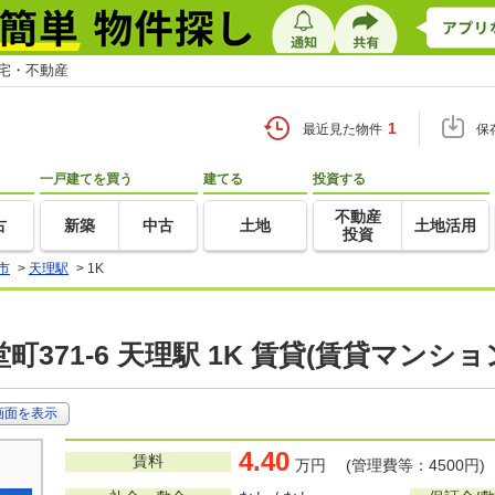
住宅・不動産
1
最近見た物件
保
一戸建てを買う
建てる
投資する
不動産
古
新築
中古
土地
土地活用
投資
市
>
天理駅
>
1K
371-6 天理駅 1K 賃貸(賃貸マンシ
画面を表示
4.40
賃料
万円 (管理費等：4500円)