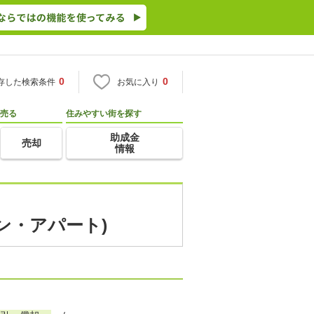
0
0
存した検索条件
お気に入り
売る
住みやすい街を探す
助成金
売却
情報
ョン・アパート)