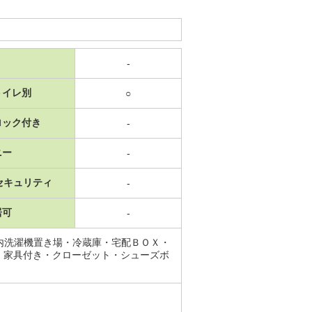
-
トイレ別
○
ロック付き
-
ニー
-
セキュリティ
-
居可
-
内洗濯機置き場・冷蔵庫・宅配ＢＯＸ・
・家具付き・クローゼット・シューズボ