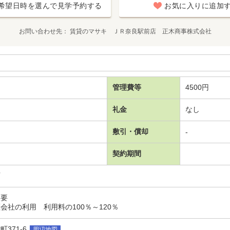
希望日時を選んで見学予約する
お気に入りに追加
お問い合わせ先
賃貸のマサキ ＪＲ奈良駅前店 正木商事株式会社
管理費等
4500円
礼金
なし
敷引・償却
-
契約期間
可
入要
会社の利用 利用料の100％～120％
371-6
周辺地図