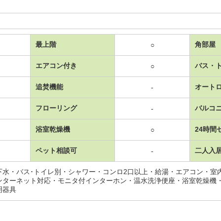
最上階
角部屋
○
エアコン付き
バス・
○
追焚機能
オート
-
フローリング
バルコ
-
浴室乾燥機
24時間
○
ペット相談可
二人入
-
下水・バス･トイレ別・シャワー・コンロ2口以上・給湯・エアコン・室
ンターネット対応・モニタ付インターホン・温水洗浄便座・浴室乾燥機
明器具