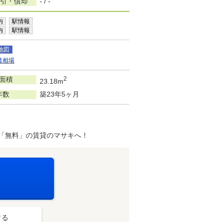
敷引・償却
- / -
内
駅情報
内
駅情報
地図
賃相場
面積
2
23.18m
年数
築23年5ヶ月
「無料」の賃貸のマサキへ！
する