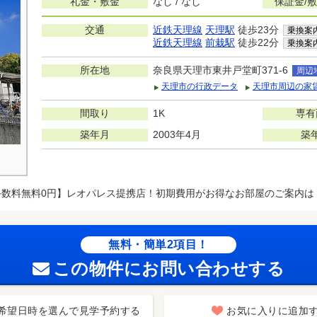
礼金・敷金
なし / なし
保証金/
交通
近鉄天理線
天理駅
徒歩23分
乗換案
近鉄天理線
前栽駅
徒歩22分
乗換案
所在地
奈良県天理市東井戸堂町371-6
周辺
天理市の行政データ
天理市周辺の家
間取り
1K
専有
築年月
2003年4月
築
手数料無料0円】レオパレス提携店！初期費用がお得なお部屋のご案内は
無料・簡単2項目！
この物件にお問い合わせする
希望日時を選んで見学予約する
お気に入りに追加