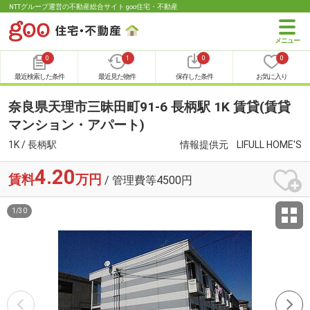
NTTグループ運営の不動産総合サイト goo住宅・不動産
0
1
0
0
最近検索した条件
最近見た物件
保存した条件
お気に入り
奈良県天理市三昧田町91-6 長柄駅 1K 賃貸(賃貸
マンション・アパート)
1K / 長柄駅
情報提供元
LIFULL HOME'S
4.20
賃料
万円
/ 管理費等4500円
1
/
30