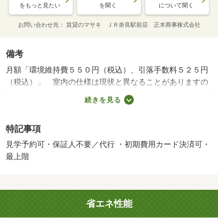
をもっと見たい
を聞く
について聞く
お問い合わせ先
賃貸のマサキ ＪＲ奈良駅前店 正木商事株式会社
備考
月額「環境維持費５５０円（税込）、引落手数料５２５円
（税込）」 室内の仕様は現状と異なることがありますの
で、詳しくはスタッフまでご確認下さい。 【設備・特記
続きを見る
事項備考】学生歓迎・専用バス・専用トイレ・電気コンロ/
賃貸戸数:12戸/鍵交換費用:16500円/室内清掃費用:52250円
特記事項
見学予約可・保証人不要／代行 ・初期費用カード決済可・
最上階
省エネ性能