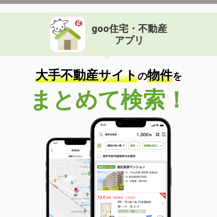
goo住宅・不動産
アプリ
大手不動産サイト
物件
の
を
まとめて検索！