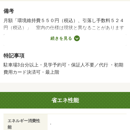
備考
月額「環境維持費５５０円（税込）、引落し手数料５２４
円（税込）」 室内の仕様は現状と異なることがあります
ので、詳しくはスタッフまでご確認下さい。 【設備・特
続きを見る
記事項備考】学生歓迎・専用バス・専用トイレ・電気コン
ロ・コンロ１口/賃貸戸数:16戸/鍵交換費用:16500円/室内
特記事項
清掃費用:52250円
駐車場3台分以上・見学予約可・保証人不要／代行 ・初期
費用カード決済可・最上階
省エネ性能
エネルギー消費性
-
能