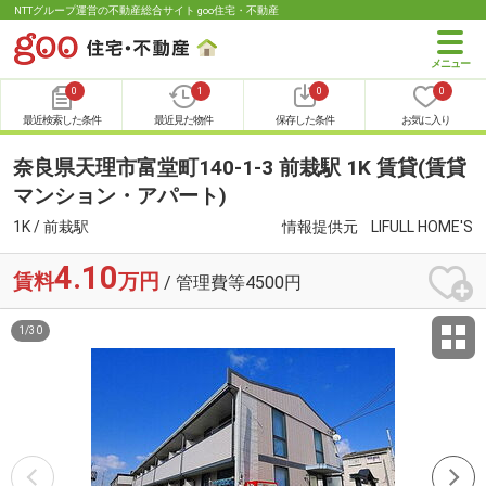
NTTグループ運営の不動産総合サイト goo住宅・不動産
0
1
0
0
最近検索した条件
最近見た物件
保存した条件
お気に入り
奈良県天理市富堂町140-1-3 前栽駅 1K 賃貸(賃貸
マンション・アパート)
1K / 前栽駅
情報提供元
LIFULL HOME'S
4.10
賃料
万円
/ 管理費等4500円
1
/
30