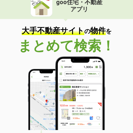
goo住宅・不動産
アプリ
大手不動産サイト
物件
の
を
まとめて検索！