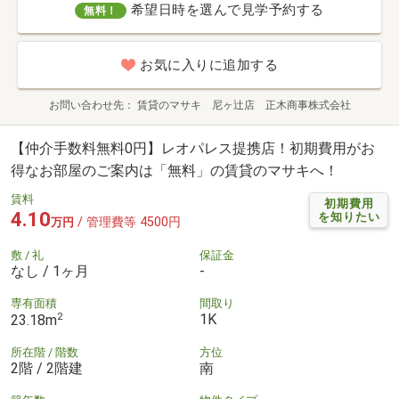
希望日時を選んで見学予約する
無料！
お気に入りに追加する
お問い合わせ先
賃貸のマサキ 尼ヶ辻店 正木商事株式会社
【仲介手数料無料0円】レオパレス提携店！初期費用がお
得なお部屋のご案内は「無料」の賃貸のマサキへ！
賃料
初期費用
4.10
を知りたい
/ 管理費等 4500円
万円
敷 / 礼
保証金
なし / 1ヶ月
-
専有面積
間取り
2
1K
23.18m
所在階 / 階数
方位
2階 / 2階建
南