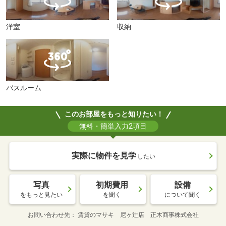
洋室
収納
バスルーム
このお部屋をもっと知りたい！
無料・簡単入力2項目
実際に物件を見学
したい
写真
初期費用
設備
をもっと見たい
を聞く
について聞く
お問い合わせ先
賃貸のマサキ 尼ヶ辻店 正木商事株式会社