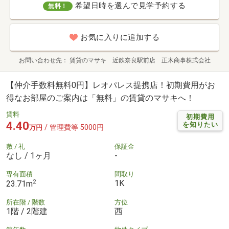
希望日時を選んで見学予約する
無料！
お気に入りに追加する
お問い合わせ先
賃貸のマサキ 近鉄奈良駅前店 正木商事株式会社
【仲介手数料無料0円】レオパレス提携店！初期費用がお
得なお部屋のご案内は「無料」の賃貸のマサキへ！
賃料
初期費用
4.40
を知りたい
/ 管理費等 5000円
万円
敷 / 礼
保証金
なし / 1ヶ月
-
専有面積
間取り
2
1K
23.71m
所在階 / 階数
方位
1階 / 2階建
西