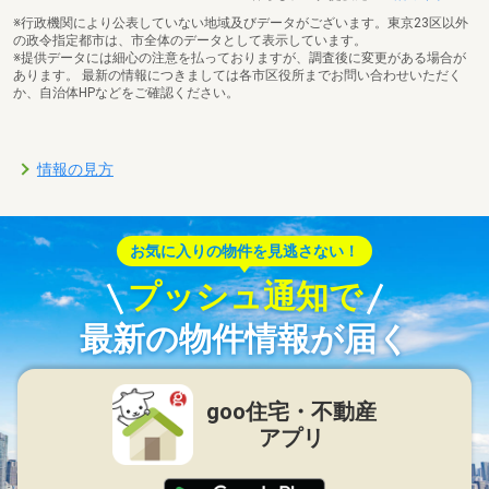
※行政機関により公表していない地域及びデータがございます。東京23区以外
の政令指定都市は、市全体のデータとして表示しています。
※提供データには細心の注意を払っておりますが、調査後に変更がある場合が
あります。 最新の情報につきましては各市区役所までお問い合わせいただく
か、自治体HPなどをご確認ください。
情報の見方
お気に入りの物件を見逃さない！
プッシュ通知で
最新の物件情報が届く
goo住宅・不動産
アプリ