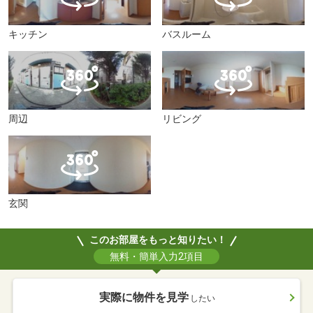
キッチン
バスルーム
周辺
リビング
玄関
このお部屋をもっと知りたい！
無料・簡単入力2項目
実際に物件を見学
したい