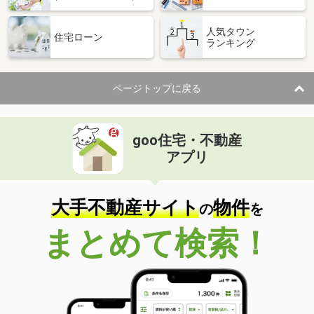
人気タウン
住宅ローン
ランキング
ページトップに戻る
goo住宅・不動産
アプリ
大手不動産サイト
物件
の
を
まとめて検索！