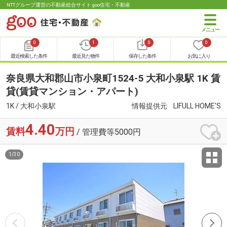
NTTグループ運営の不動産総合サイト goo住宅・不動産
0
1
0
0
最近検索した条件
最近見た物件
保存した条件
お気に入り
奈良県大和郡山市小泉町1524-5 大和小泉駅 1K 賃
貸(賃貸マンション・アパート)
1K / 大和小泉駅
情報提供元
LIFULL HOME'S
4.40
賃料
万円
/ 管理費等5000円
1
/
30