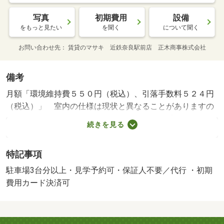
写真
初期費用
設備
をもっと見たい
を聞く
について聞く
お問い合わせ先
賃貸のマサキ 近鉄奈良駅前店 正木商事株式会社
備考
月額「環境維持費５５０円（税込）、引落手数料５２４円
（税込）」 室内の仕様は現状と異なることがありますの
で、詳しくはスタッフまでご確認下さい。 【設備・特記
続きを見る
事項備考】専用バス・専用トイレ・電気コンロ/賃貸戸
数:16戸/鍵交換費用:16500円/室内清掃費用:52250円
特記事項
駐車場3台分以上・見学予約可・保証人不要／代行 ・初期
費用カード決済可