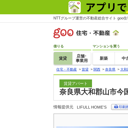
NTTグループ運営の不動産総合サイト goo
借りる
マンションを買う
店舗･
賃貸
新築
中
事業用
住宅・不動産
>
賃貸
>
関西
>
奈良県
>
大和
賃貸アパート
奈良県大和郡山市今国府
情報提供元
LIFULL HOME'S
印刷