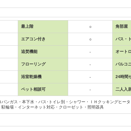
最上階
角部屋
○
エアコン付き
バス・
○
追焚機能
オート
-
フローリング
バルコ
-
浴室乾燥機
24時間
-
ペット相談可
二人入
-
ロパンガス・本下水・バス･トイレ別・シャワー・ＩＨクッキングヒー
・駐輪場・インターネット対応・クローゼット・照明器具