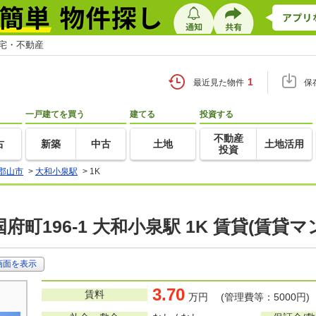
住宅・不動産
1
最近見た物件
保
一戸建てを買う
建てる
投資する
不動産
古
新築
中古
土地
土地活用
投資
郡山市
>
大和小泉駅
>
1K
町196-1 大和小泉駅 1K 賃貸(賃貸
画面を表示
3.70
賃料
万円 (管理費等：5000円)