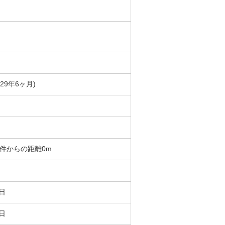
築29年6ヶ月)
 物件からの距離0m
5日
1日