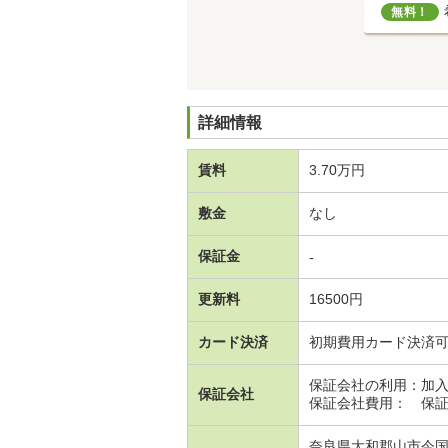
無料！
詳細情報
賃料
3.70万円
敷金
なし
保証金
-
更新料
16500円
カード決済
初期費用カード決済
保証会社の利用：加
保証会社
保証会社費用： 保証
奈良県大和郡山市今国府