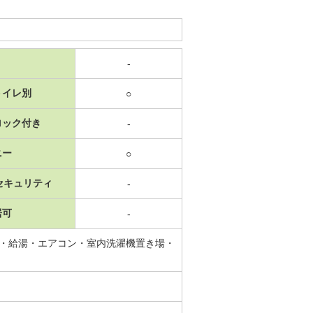
-
トイレ別
○
ロック付き
-
ニー
○
セキュリティ
-
居可
-
タ・給湯・エアコン・室内洗濯機置き場・