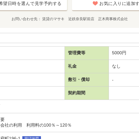
希望日時を選んで見学予約する
お気に入りに追加
お問い合わせ先
賃貸のマサキ 近鉄奈良駅前店 正木商事株式会社
管理費等
5000円
礼金
なし
敷引・償却
-
契約期間
可
入要
会社の利用 利用料の100％～120％
町196-1
周辺地図