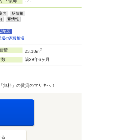
敷引・償却
- / -
案内
駅情報
内
駅情報
辺地図
周辺の家賃相場
面積
2
23.18m
年数
築29年6ヶ月
「無料」の賃貸のマサキへ！
する