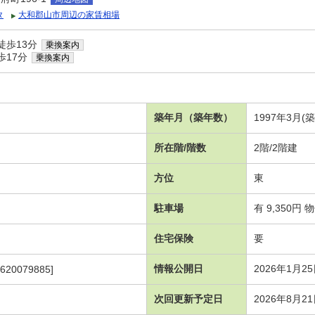
タ
大和郡山市周辺の家賃相場
徒歩13分
乗換案内
歩17分
乗換案内
築年月（築年数）
1997年3月(
所在階/階数
2階/2階建
方位
東
駐車場
有 9,350円
住宅保険
要
情報公開日
2026年1月2
620079885]
次回更新予定日
2026年8月2