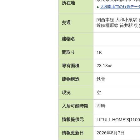
所在地
大和郡山市の行政デー
関西本線 大和小泉駅 
交通
近鉄橿原線 筒井駅 徒
建物名
間取り
1K
専有面積
23.18㎡
建物構造
鉄骨
現況
空
入居可能時期
即時
情報提供元
LIFULL HOME'S[1100
情報更新日
2026年8月7日