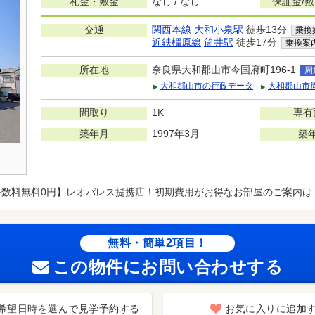
礼金・敷金
なし / なし
保証金/
交通
関西本線
大和小泉駅
徒歩13分
乗換
近鉄橿原線
筒井駅
徒歩17分
乗換案
所在地
奈良県大和郡山市今国府町196-1
周
大和郡山市の行政データ
大和郡山市
間取り
1K
専有
築年月
1997年3月
築
手数料無料0円】レオパレス提携店！初期費用がお得なお部屋のご案内は
無料・簡単2項目！
この物件にお問い合わせする
希望日時を選んで見学予約する
お気に入りに追加