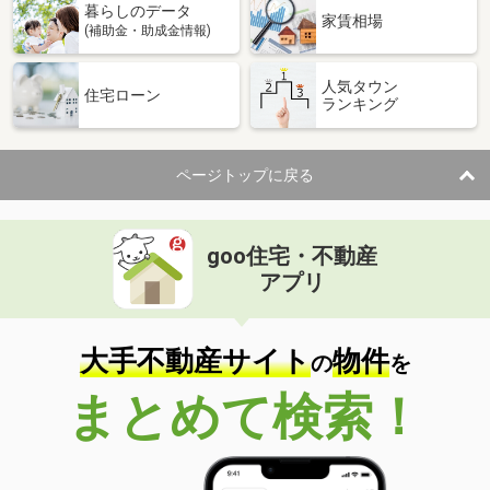
暮らしのデータ
家賃相場
(補助金・助成金情報)
人気タウン
住宅ローン
ランキング
ページトップに戻る
goo住宅・不動産
アプリ
大手不動産サイト
物件
の
を
まとめて検索！