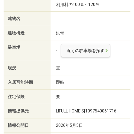
利用料の100％～120％
建物名
建物構造
鉄骨
駐車場
-
近くの駐車場を探す
現況
空
入居可能時期
即時
住宅保険
要
情報提供元
LIFULL HOME'S[1097540061716]
情報公開日
2026年5月5日