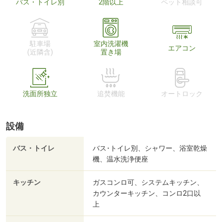
バス・トイレ別
2階以上
ペット相談可
駐車場
室内洗濯機
エアコン
(近隣含)
置き場
洗面所独立
追焚機能
オートロック
設備
バス・トイレ
バス･トイレ別、シャワー、浴室乾燥
機、温水洗浄便座
キッチン
ガスコンロ可、システムキッチン、
カウンターキッチン、コンロ2口以
上