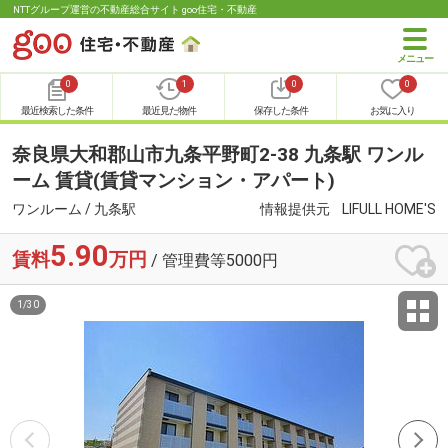
NTTグループ運営の不動産総合サイト goo住宅・不動産
0
1
0
0
最近検索した条件
最近見た物件
保存した条件
お気に入り
奈良県大和郡山市九条平野町2-38 九条駅 ワンル
ーム 賃貸(賃貸マンション・アパート)
ワンルーム / 九条駅
情報提供元
LIFULL HOME'S
5.90
賃料
万円
/ 管理費等5000円
1
/
30