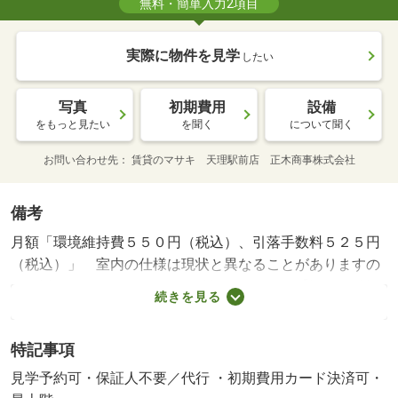
無料・簡単入力2項目
実際に物件を見学
したい
写真
初期費用
設備
をもっと見たい
を聞く
について聞く
お問い合わせ先
賃貸のマサキ 天理駅前店 正木商事株式会社
備考
月額「環境維持費５５０円（税込）、引落手数料５２５円
（税込）」 室内の仕様は現状と異なることがありますの
で、詳しくはスタッフまでご確認下さい。 【設備・特記
続きを見る
事項備考】学生歓迎・専用バス・専用トイレ/賃貸戸数:27
戸/鍵交換費用:16500円/室内清掃費用:52250円
特記事項
見学予約可・保証人不要／代行 ・初期費用カード決済可・