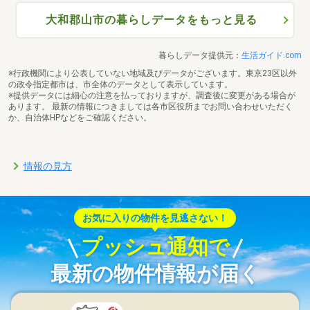
大和郡山市の暮らしデータをもっと見る
暮らしデータ提供元：
生活ガイド.com
※行政機関により公表していない地域及びデータがございます。東京23区以外
の政令指定都市は、市全体のデータとして表示しています。
※提供データには細心の注意を払っておりますが、調査後に変更がある場合が
あります。 最新の情報につきましては各市区役所までお問い合わせいただく
か、自治体HPなどをご確認ください。
情報の見方
お気に入りの物件を見逃さない！
プッシュ通知で
最新の物件情報が届く