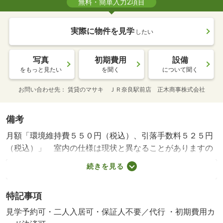
無料・簡単入力2項目
実際に物件を見学
したい
写真
初期費用
設備
をもっと見たい
を聞く
について聞く
お問い合わせ先
賃貸のマサキ ＪＲ奈良駅前店 正木商事株式会社
備考
月額「環境維持費５５０円（税込）、引落手数料５２５円
（税込）」 室内の仕様は現状と異なることがありますの
で、詳しくはスタッフまでご確認下さい。 【設備・特記
続きを見る
事項備考】学生歓迎・専用バス・専用トイレ/賃貸戸数:27
戸/鍵交換費用:16500円/室内清掃費用:52250円
特記事項
見学予約可・二人入居可・保証人不要／代行 ・初期費用カ