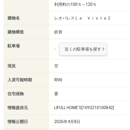
利用料の100％～120％
建物名
レオパレスＬａ Ｖｉｓｔａ２
建物構造
鉄骨
駐車場
-
近くの駐車場を探す
現況
空
入居可能時期
即時
住宅保険
要
情報提供元
LIFULL HOME'S[1093210100842]
情報公開日
2026年4月8日