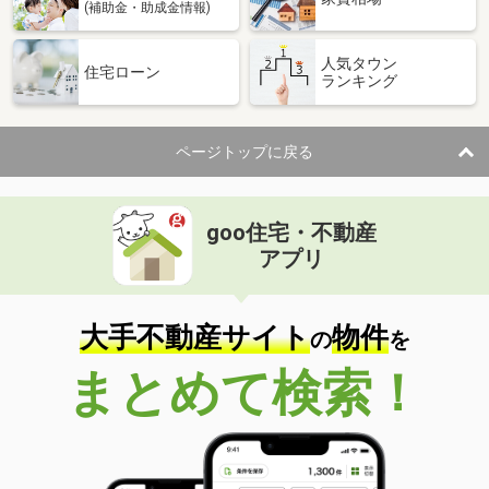
(補助金・助成金情報)
人気タウン
住宅ローン
ランキング
ページトップに戻る
goo住宅・不動産
アプリ
大手不動産サイト
物件
の
を
まとめて検索！