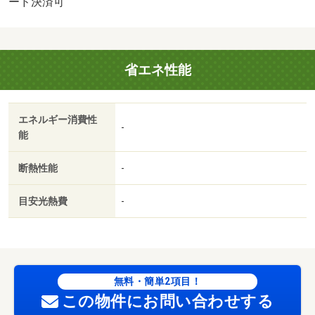
ード決済可
省エネ性能
エネルギー消費性
-
能
断熱性能
-
目安光熱費
-
無料・簡単2項目！
この物件にお問い合わせする