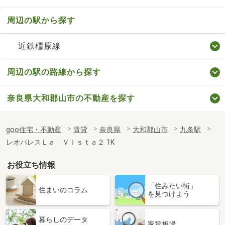
周辺の駅から探す
近鉄橿原線
周辺の駅の路線から探す
奈良県大和郡山市の不動産を探す
goo住宅・不動産
賃貸
奈良県
大和郡山市
九条駅
レオパレスＬａ Ｖｉｓｔａ２ 1K
お役立ち情報
「住みたい街」
住まいのコラム
を見つけよう
暮らしのデータ
家賃相場