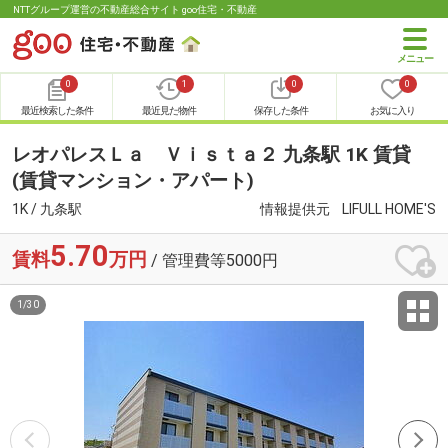
NTTグループ運営の不動産総合サイト goo住宅・不動産
0
1
0
0
最近検索した条件
最近見た物件
保存した条件
お気に入り
レオパレスＬａ Ｖｉｓｔａ２ 九条駅 1K 賃貸
(賃貸マンション・アパート)
1K / 九条駅
情報提供元
LIFULL HOME'S
5.70
賃料
万円
/ 管理費等5000円
1
/
30