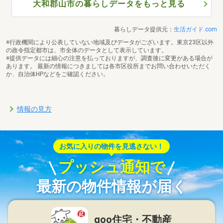
大和郡山市の暮らしデータをもっと見る
暮らしデータ提供元：
生活ガイド.com
※行政機関により公表していない地域及びデータがございます。東京23区以外
の政令指定都市は、市全体のデータとして表示しています。
※提供データには細心の注意を払っておりますが、調査後に変更がある場合が
あります。 最新の情報につきましては各市区役所までお問い合わせいただく
か、自治体HPなどをご確認ください。
情報の見方
お気に入りの物件を見逃さない！
プッシュ通知で
最新の物件情報が届く
goo住宅・不動産