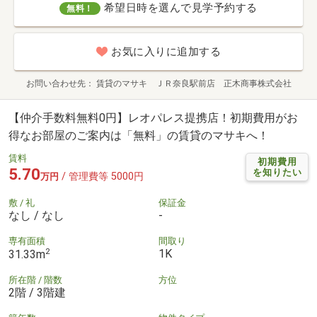
希望日時を選んで見学予約する
無料！
お気に入りに追加する
お問い合わせ先
賃貸のマサキ ＪＲ奈良駅前店 正木商事株式会社
【仲介手数料無料0円】レオパレス提携店！初期費用がお
得なお部屋のご案内は「無料」の賃貸のマサキへ！
賃料
初期費用
5.70
を知りたい
/ 管理費等 5000円
万円
敷 / 礼
保証金
なし / なし
-
専有面積
間取り
2
1K
31.33m
所在階 / 階数
方位
2階 / 3階建