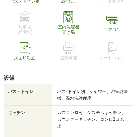
バス・トイレ別
2階以上
ペット相談可
駐車場
室内洗濯機
エアコン
(近隣含)
置き場
洗面所独立
追焚機能
オートロック
設備
バス・トイレ
バス･トイレ別、シャワー、浴室乾燥
機、温水洗浄便座
キッチン
ガスコンロ可、システムキッチン、
カウンターキッチン、コンロ2口以
上