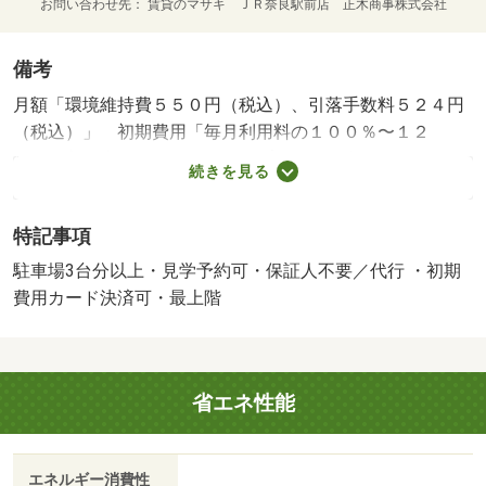
お問い合わせ先
賃貸のマサキ ＪＲ奈良駅前店 正木商事株式会社
備考
月額「環境維持費５５０円（税込）、引落手数料５２４円
（税込）」 初期費用「毎月利用料の１００％〜１２
０％、入居者サポートシステムプラス（任意）１８９７５
続きを見る
円（税込）」 年間保証委託料（１年毎）１００００
円。 室内の仕様は現状と異なることがありますので、詳
特記事項
しくはスタッフまでご確認下さい。 【設備・特記事項備
考】学生歓迎・専用バス・専用トイレ・コンロ１口/賃貸戸
駐車場3台分以上・見学予約可・保証人不要／代行 ・初期
数:12戸/鍵交換費用:16500円/室内清掃費用:52250円
費用カード決済可・最上階
省エネ性能
エネルギー消費性