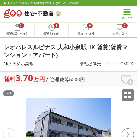
NTTグループ運営の不動産総合サイト goo住宅・不動産
0
1
0
0
最近検索した条件
最近見た物件
保存した条件
お気に入り
レオパレスルピナス 大和小泉駅 1K 賃貸(賃貸マ
ンション・アパート)
1K / 大和小泉駅
情報提供元
LIFULL HOME'S
3.70
賃料
万円
/ 管理費等5000円
1
/
30