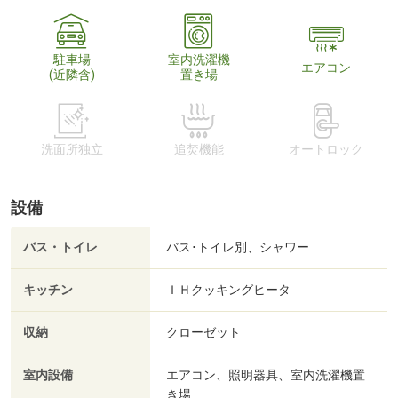
駐車場
室内洗濯機
エアコン
(近隣含)
置き場
洗面所独立
追焚機能
オートロック
設備
バス・トイレ
バス･トイレ別、シャワー
キッチン
ＩＨクッキングヒータ
収納
クローゼット
室内設備
エアコン、照明器具、室内洗濯機置
き場