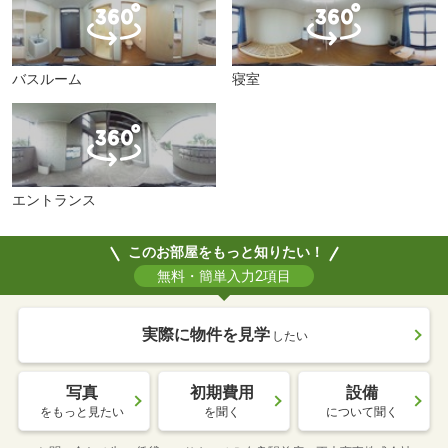
バスルーム
寝室
エントランス
このお部屋をもっと知りたい！
無料・簡単入力2項目
実際に物件を見学
したい
写真
初期費用
設備
をもっと見たい
を聞く
について聞く