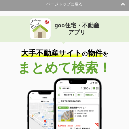
ページトップに戻る
goo住宅・不動産
アプリ
大手不動産サイト
物件
の
を
まとめて検索！