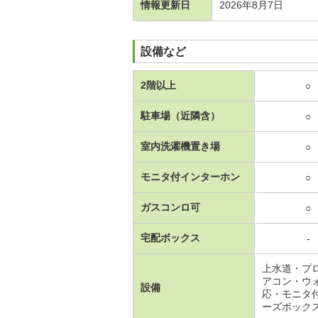
情報更新日
2026年8月7日
設備など
2階以上
○
駐車場（近隣含）
○
室内洗濯機置き場
○
モニタ付インターホン
○
ガスコンロ可
○
宅配ボックス
-
上水道・プ
アコン・ウ
設備
応・モニタ
ーズボック