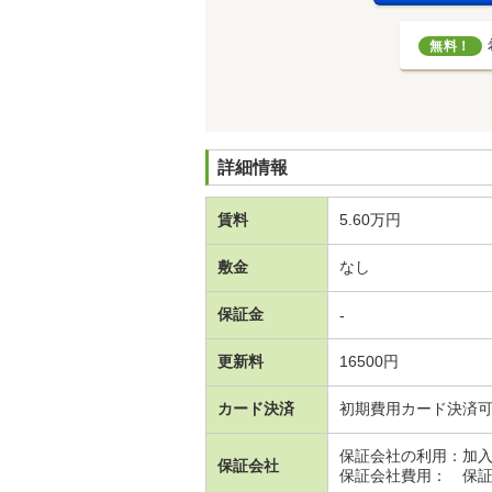
無料！
詳細情報
賃料
5.60万円
敷金
なし
保証金
-
更新料
16500円
カード決済
初期費用カード決済
保証会社の利用：加
保証会社
保証会社費用： 保証