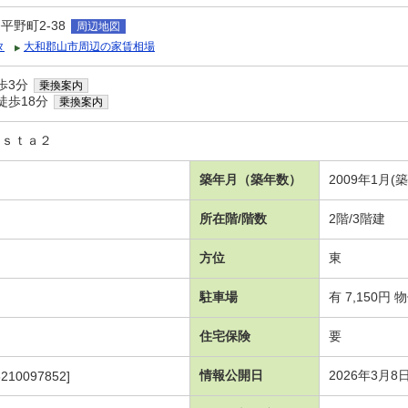
野町2-38
周辺地図
タ
大和郡山市周辺の家賃相場
歩3分
乗換案内
徒歩18分
乗換案内
ｉｓｔａ２
築年月（築年数）
2009年1月(
所在階/階数
2階/3階建
方位
東
駐車場
有 7,150円
住宅保険
要
情報公開日
2026年3月8
210097852]