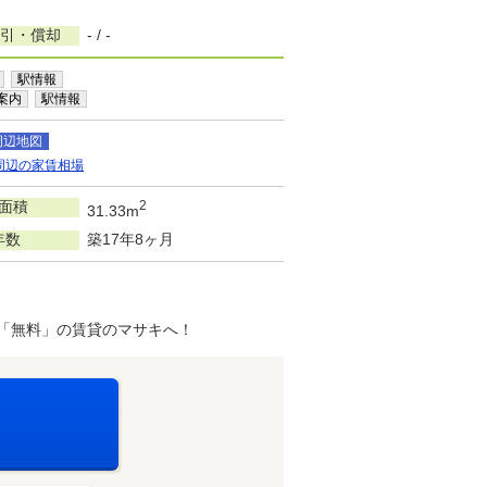
敷引・償却
- / -
駅情報
案内
駅情報
周辺地図
周辺の家賃相場
面積
2
31.33m
年数
築17年8ヶ月
「無料」の賃貸のマサキへ！