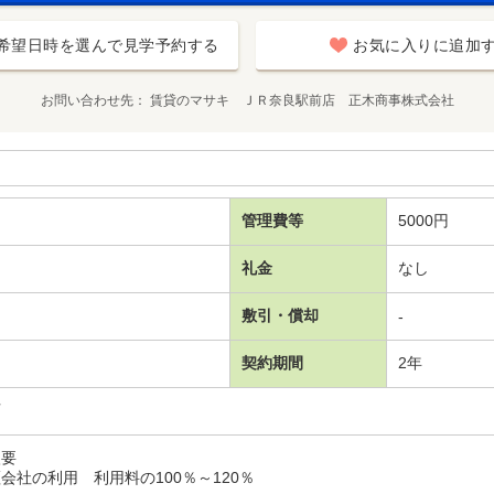
希望日時を選んで見学予約する
お気に入りに追加
お問い合わせ先
賃貸のマサキ ＪＲ奈良駅前店 正木商事株式会社
管理費等
5000円
礼金
なし
敷引・償却
-
契約期間
2年
可
入要
会社の利用 利用料の100％～120％