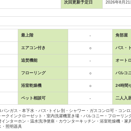
次回更新予定日
2026年8月2
最上階
角部屋
-
エアコン付き
バス・
○
追焚機能
オート
-
フローリング
バルコ
○
浴室乾燥機
24時間
○
ペット相談可
二人入
-
ロパンガス・本下水・バス･トイレ別・シャワー・ガスコンロ可・コンロ
ォークインクローゼット・室内洗濯機置き場・バルコニー・フローリン
付インターホン・温水洗浄便座・カウンターキッチン・浴室乾燥機・家
ス・照明器具