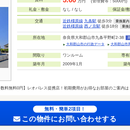
万円 (管理費等：5000円)
礼金・敷金
なし / なし
保証金/
交通
近鉄橿原線
九条駅
徒歩3分
乗換案内
近鉄橿原線
西ノ京駅
徒歩18分
乗換
所在地
奈良県大和郡山市九条平野町2-38
大和郡山市の行政データ
大和郡山市
間取り
ワンルーム
専有
築年月
2009年1月
築
手数料無料0円】レオパレス提携店！初期費用がお得なお部屋のご案内は
無料・簡単2項目！
この物件にお問い合わせする