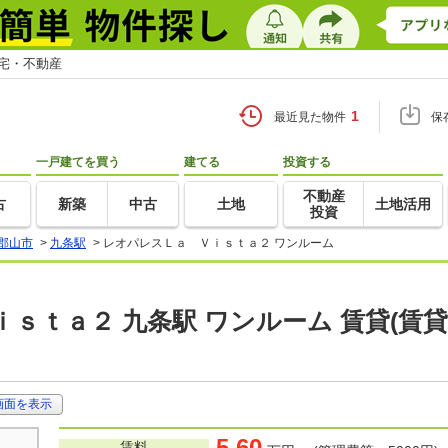
住宅・不動産
1
最近見た物件
保
一戸建てを買う
建てる
投資する
不動産
古
新築
中古
土地
土地活用
投資
郡山市
>
九条駅
>
レオパレスＬａ Ｖｉｓｔａ２ ワンルーム
ｓｔａ２ 九条駅 ワンルーム 賃貸(賃
画面を表示
5.60
賃料