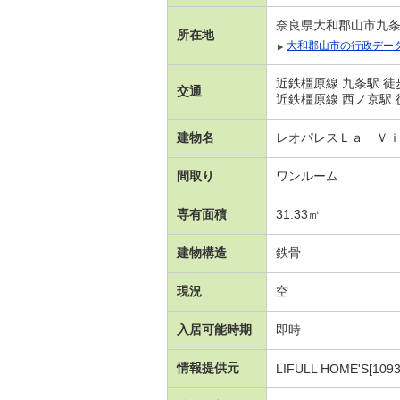
奈良県大和郡山市九条平
所在地
大和郡山市の行政デー
近鉄橿原線 九条駅 徒
交通
近鉄橿原線 西ノ京駅 
建物名
レオパレスＬａ Ｖ
間取り
ワンルーム
専有面積
31.33㎡
建物構造
鉄骨
現況
空
入居可能時期
即時
情報提供元
LIFULL HOME'S[1093