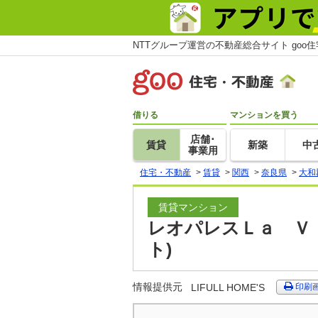
NTTグループ運営の不動産総合サイト goo
借りる
マンションを買う
店舗･
賃貸
新築
中
事業用
住宅・不動産
>
賃貸
>
関西
>
奈良県
>
大和
賃貸マンション
レオパレスＬａ Ｖｉ
ト)
情報提供元
LIFULL HOME'S
印刷