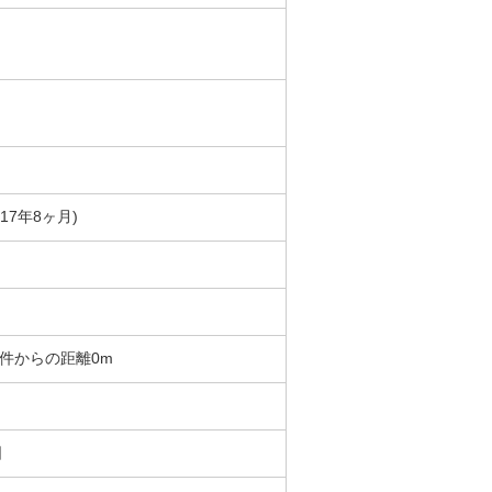
築17年8ヶ月)
 物件からの距離0m
日