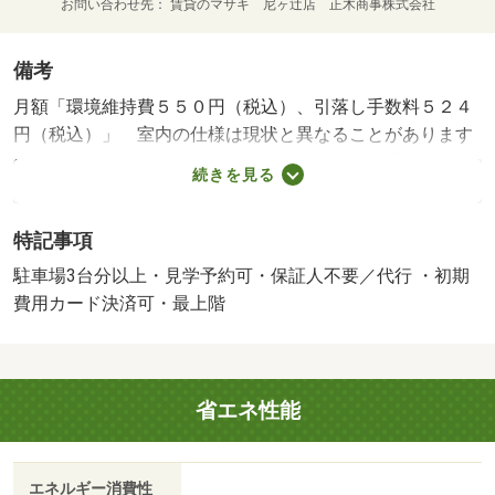
お問い合わせ先
賃貸のマサキ 尼ヶ辻店 正木商事株式会社
備考
月額「環境維持費５５０円（税込）、引落し手数料５２４
円（税込）」 室内の仕様は現状と異なることがあります
ので、詳しくはスタッフまでご確認下さい。 【設備・特
続きを見る
記事項備考】専用バス・専用トイレ・コンロ１口/賃貸戸
数:12戸/鍵交換費用:16500円/室内清掃費用:52250円
特記事項
駐車場3台分以上・見学予約可・保証人不要／代行 ・初期
費用カード決済可・最上階
省エネ性能
エネルギー消費性