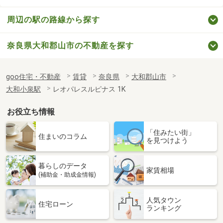
周辺の駅の路線から探す
奈良県大和郡山市の不動産を探す
goo住宅・不動産
賃貸
奈良県
大和郡山市
大和小泉駅
レオパレスルピナス 1K
お役立ち情報
「住みたい街」
住まいのコラム
を見つけよう
暮らしのデータ
家賃相場
(補助金・助成金情報)
人気タウン
住宅ローン
ランキング