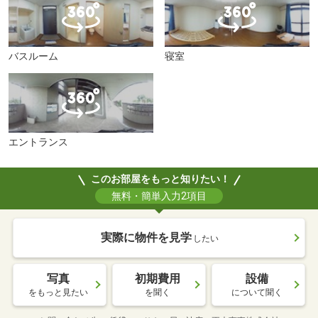
バスルーム
寝室
エントランス
このお部屋をもっと知りたい！
無料・簡単入力2項目
実際に物件を見学
したい
写真
初期費用
設備
をもっと見たい
を聞く
について聞く