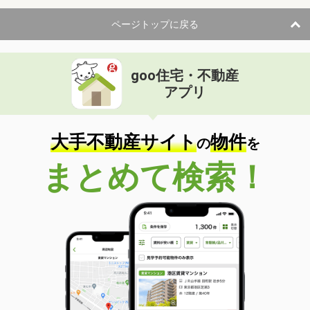
ページトップに戻る
goo住宅・不動産
アプリ
大手不動産サイト
物件
の
を
まとめて検索！