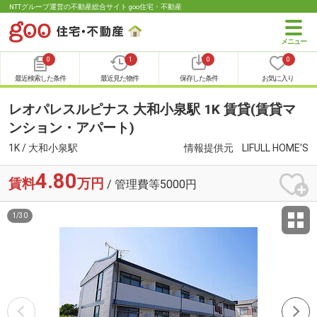
NTTグループ運営の不動産総合サイト goo住宅・不動産
0
1
0
0
最近検索した条件
最近見た物件
保存した条件
お気に入り
レオパレスルピナス 大和小泉駅 1K 賃貸(賃貸マ
ンション・アパート)
1K / 大和小泉駅
情報提供元
LIFULL HOME'S
4.80
賃料
万円
/ 管理費等5000円
1
/
30