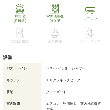
駐車場
室内洗濯機
エアコン
(近隣含)
置き場
洗面所独立
追焚機能
オートロック
設備
バス・トイレ
バス･トイレ別、シャワー
キッチン
ＩＨクッキングヒータ
収納
クローゼット
室内設備
エアコン、照明器具、室内洗濯機置
き場