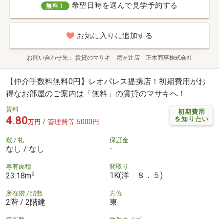
希望日時を選んで見学予約する
無料！
お気に入りに追加する
お問い合わせ先
賃貸のマサキ 尼ヶ辻店 正木商事株式会社
【仲介手数料無料0円】レオパレス提携店！初期費用がお
得なお部屋のご案内は「無料」の賃貸のマサキへ！
賃料
初期費用
4.80
を知りたい
/ 管理費等 5000円
万円
敷 / 礼
保証金
なし / なし
-
専有面積
間取り
2
1K(洋 ８．５)
23.18m
所在階 / 階数
方位
2階 / 2階建
東