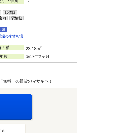
敷引・償却
- / -
駅情報
案内
駅情報
地図
周辺の家賃相場
有面積
2
23.18m
年数
築19年2ヶ月
「無料」の賃貸のマサキへ！
する