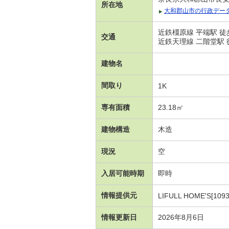
所在地
大和郡山市の行政デー
近鉄橿原線 平端駅 徒
交通
近鉄天理線 二階堂駅 
建物名
間取り
1K
専有面積
23.18㎡
建物構造
木造
現況
空
入居可能時期
即時
情報提供元
LIFULL HOME'S[1093
情報更新日
2026年8月6日