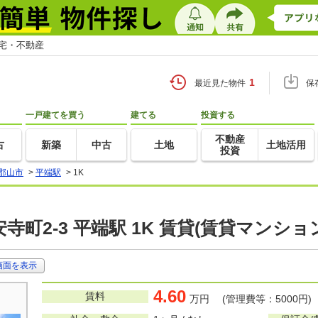
住宅・不動産
1
最近見た物件
保
一戸建てを買う
建てる
投資する
不動産
古
新築
中古
土地
土地活用
投資
郡山市
>
平端駅
>
1K
町2-3 平端駅 1K 賃貸(賃貸マンショ
画面を表示
4.60
賃料
万円 (管理費等：5000円)