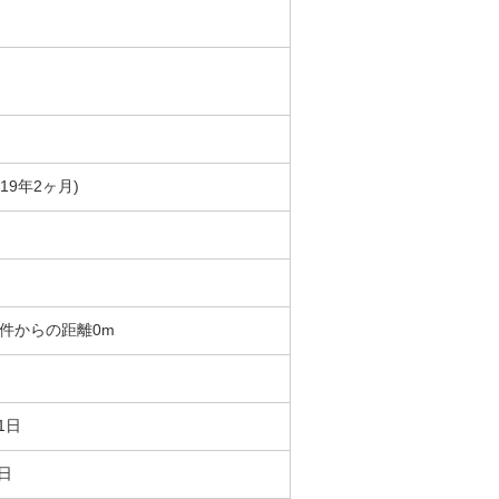
築19年2ヶ月)
 物件からの距離0m
1日
7日