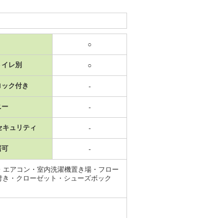
○
トイレ別
○
ロック付き
-
ニー
-
セキュリティ
-
居可
-
・エアコン・室内洗濯機置き場・フロー
付き・クローゼット・シューズボック