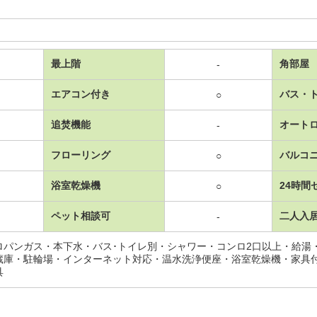
最上階
角部屋
-
エアコン付き
バス・
○
追焚機能
オート
-
フローリング
バルコ
○
浴室乾燥機
24時間
○
ペット相談可
二人入
-
ロパンガス・本下水・バス･トイレ別・シャワー・コンロ2口以上・給湯
蔵庫・駐輪場・インターネット対応・温水洗浄便座・浴室乾燥機・家具
具