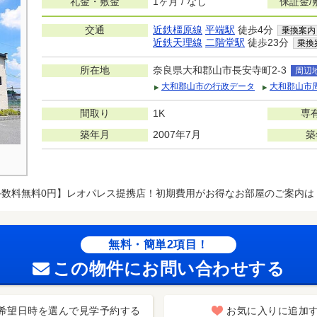
礼金・敷金
1ヶ月 / なし
保証金/
交通
近鉄橿原線
平端駅
徒歩4分
乗換案内
近鉄天理線
二階堂駅
徒歩23分
乗換
所在地
奈良県大和郡山市長安寺町2-3
周辺
大和郡山市の行政データ
大和郡山市
間取り
1K
専
築年月
2007年7月
築
手数料無料0円】レオパレス提携店！初期費用がお得なお部屋のご案内は
無料・簡単2項目！
この物件にお問い合わせする
希望日時を選んで見学予約する
お気に入りに追加