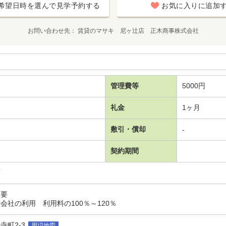
希望日時を選んで見学予約する
お気に入りに追加
お問い合わせ先
賃貸のマサキ 尼ヶ辻店 正木商事株式会社
管理費等
5000円
礼金
1ヶ月
敷引・償却
-
契約期間
可
入要
会社の利用 利用料の100％～120％
町2-3
周辺地図