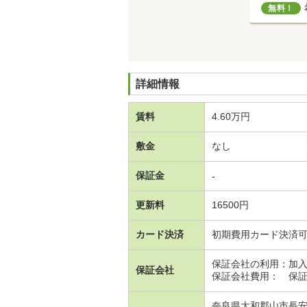
無料！
詳細情報
賃料
4.60万円
敷金
なし
保証金
-
更新料
16500円
カード決済
初期費用カード決済
保証会社の利用：加
保証会社
保証会社費用： 保証
奈良県大和郡山市長安寺