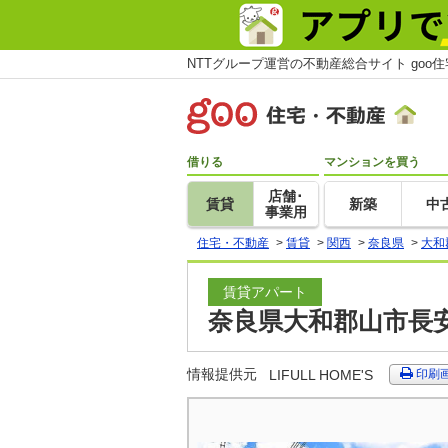
NTTグループ運営の不動産総合サイト goo
借りる
マンションを買う
店舗･
賃貸
新築
中
事業用
住宅・不動産
>
賃貸
>
関西
>
奈良県
>
大和
賃貸アパート
奈良県大和郡山市長安寺
情報提供元
LIFULL HOME'S
印刷