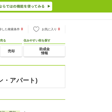
0
0
存した検索条件
お気に入り
売る
住みやすい街を探す
助成金
売却
情報
ン・アパート)