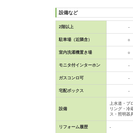
設備など
2階以上
-
駐車場（近隣含）
○
室内洗濯機置き場
○
モニタ付インターホン
-
ガスコンロ可
-
宅配ボックス
-
上水道・プ
設備
リング・冷
ス・照明器
リフォーム履歴
-