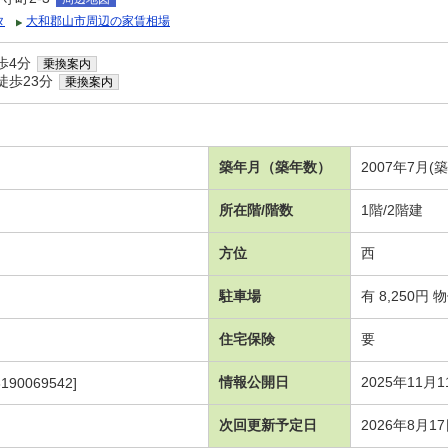
タ
大和郡山市周辺の家賃相場
歩4分
乗換案内
徒歩23分
乗換案内
築年月（築年数）
2007年7月(
所在階/階数
1階/2階建
方位
西
駐車場
有 8,250円
住宅保険
要
情報公開日
2025年11月1
190069542]
次回更新予定日
2026年8月1