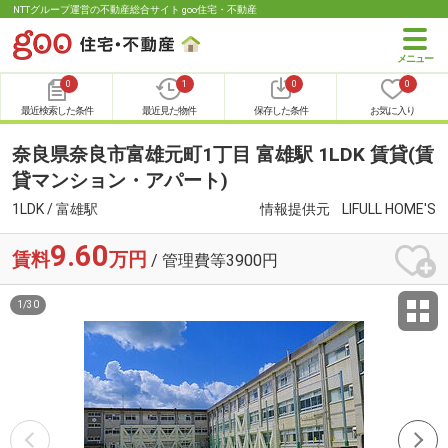
NTTグループ運営の不動産総合サイト goo住宅・不動産
0
1
0
0
最近検索した条件
最近見た物件
保存した条件
お気に入り
奈良県奈良市富雄元町1丁目 富雄駅 1LDK 賃貸(賃
貸マンション・アパート)
1LDK / 富雄駅
情報提供元
LIFULL HOME'S
9.60
賃料
万円
/ 管理費等3900円
1
/
30