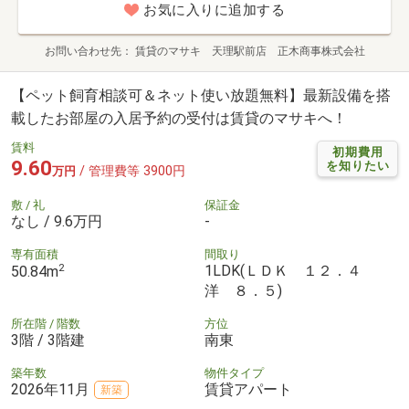
お気に入りに追加する
お問い合わせ先
賃貸のマサキ 天理駅前店 正木商事株式会社
【ペット飼育相談可＆ネット使い放題無料】最新設備を搭
載したお部屋の入居予約の受付は賃貸のマサキへ！
賃料
初期費用
9.60
を知りたい
/ 管理費等 3900円
万円
敷 / 礼
保証金
なし / 9.6万円
-
専有面積
間取り
2
1LDK(ＬＤＫ １２．４
50.84m
洋 ８．５)
所在階 / 階数
方位
3階 / 3階建
南東
築年数
物件タイプ
2026年11月
賃貸アパート
新築