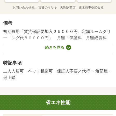
お問い合わせ先
賃貸のマサキ 天理駅前店 正木商事株式会社
備考
初期費用「賃貸保証要加入２５０００円、定額ルームクリ
ーニング代８００００円」 月額「保証料 月額総賃料
２．５％、ｒｕｕｍサポート費用１９８０円（税込）」
続きを見る
２年毎に更新事務手数料２２０００円。 浄水器利用時別
途カートリッジ代が必要（任意） 【設備・特記事項備
特記事項
考】学生歓迎・専用バス・専用トイレ・浴室１．６×２．
０Ｍ以上/防虫施工費 16500円/鍵セット費 33000円
二人入居可・ペット相談可・保証人不要／代行 ・角部屋・
最上階
省エネ性能