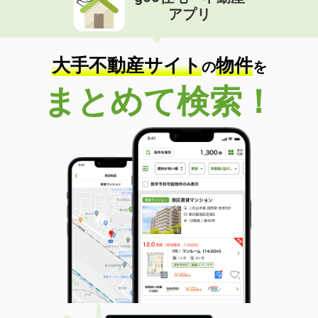
アプリ
大手不動産サイト
物件
の
を
まとめて検索！