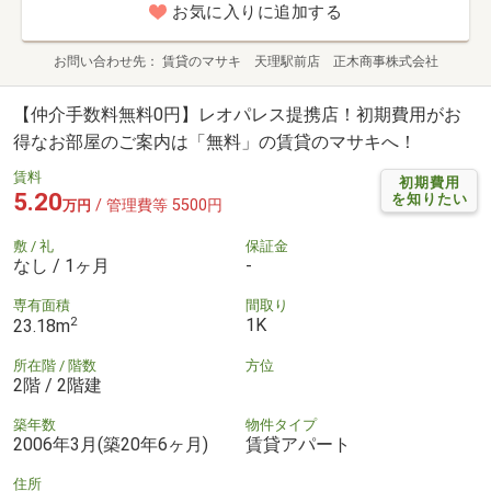
お気に入りに追加する
お問い合わせ先
賃貸のマサキ 天理駅前店 正木商事株式会社
【仲介手数料無料0円】レオパレス提携店！初期費用がお
得なお部屋のご案内は「無料」の賃貸のマサキへ！
賃料
初期費用
5.20
を知りたい
/ 管理費等 5500円
万円
敷 / 礼
保証金
なし / 1ヶ月
-
専有面積
間取り
2
1K
23.18m
所在階 / 階数
方位
2階 / 2階建
築年数
物件タイプ
2006年3月(築20年6ヶ月)
賃貸アパート
住所