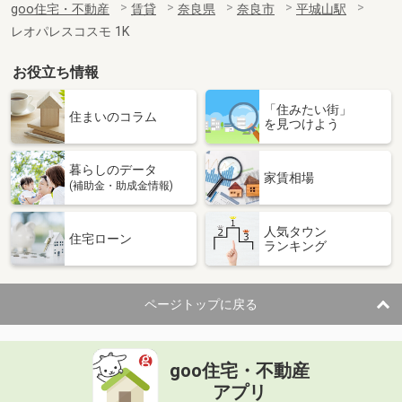
goo住宅・不動産
賃貸
奈良県
奈良市
平城山駅
レオパレスコスモ 1K
お役立ち情報
「住みたい街」
住まいのコラム
を見つけよう
暮らしのデータ
家賃相場
(補助金・助成金情報)
人気タウン
住宅ローン
ランキング
ページトップに戻る
goo住宅・不動産
アプリ