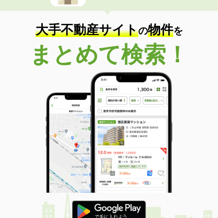
大手不動産サイト
物件
の
を
まとめて検索！