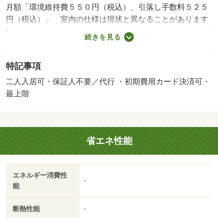
月額「環境維持費５５０円（税込）、引落し手数料５２５
円（税込）」 室内の仕様は現状と異なることがあります
ので、詳しくはスタッフまでご確認下さい。 【設備・
続きを見る
特記事項備考】学生歓迎・専用バス・専用トイレ/賃貸戸
数:10戸/鍵交換費用:16500円/室内清掃費用:52250円
特記事項
二人入居可・保証人不要／代行 ・初期費用カード決済可・
最上階
省エネ性能
エネルギー消費性
-
能
断熱性能
-