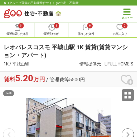
NTTグループ運営の不動産総合サイト goo住宅・不動産
0
1
0
0
最近検索した条件
最近見た物件
保存した条件
お気に入り
レオパレスコスモ 平城山駅 1K 賃貸(賃貸マンシ
ョン・アパート)
1K / 平城山駅
情報提供元
LIFULL HOME'S
5.20
賃料
万円
/ 管理費等5500円
1
/
30