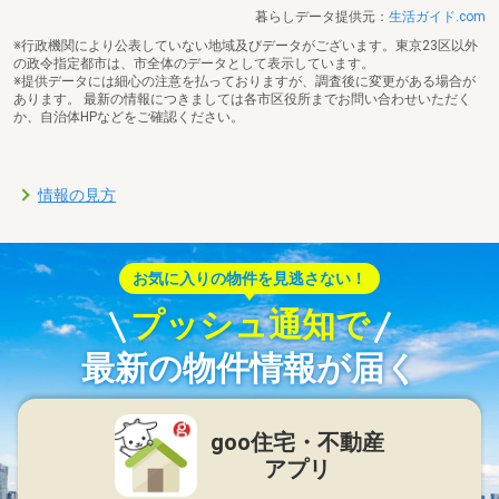
暮らしデータ提供元：
生活ガイド.com
※行政機関により公表していない地域及びデータがございます。東京23区以外
の政令指定都市は、市全体のデータとして表示しています。
※提供データには細心の注意を払っておりますが、調査後に変更がある場合が
あります。 最新の情報につきましては各市区役所までお問い合わせいただく
か、自治体HPなどをご確認ください。
情報の見方
お気に入りの物件を見逃さない！
プッシュ通知で
最新の物件情報が届く
goo住宅・不動産
アプリ