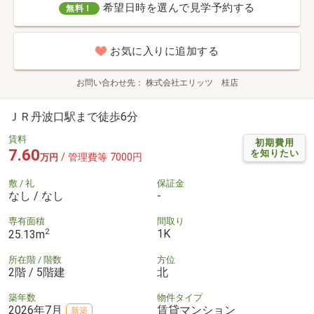
希望日時を選んで見学予約する
無料！
お気に入りに追加する
お問い合わせ先
株式会社エリッツ 桂店
ＪＲ丹波口駅まで徒歩6分
賃料
初期費用
7.60
を知りたい
/ 管理費等 7000円
万円
敷 / 礼
保証金
なし / なし
-
専有面積
間取り
2
1K
25.13m
所在階 / 階数
方位
2階 / 5階建
北
築年数
物件タイプ
2026年7月
賃貸マンション
新築