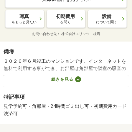
写真
初期費用
設備
をもっと見たい
を聞く
について聞く
お問い合わせ先
株式会社エリッツ 桂店
備考
２０２６年６月竣工のマンションです。インターネットを
無料で利用する事ができ、お部屋は角部屋で隣室の騒音の
影響を受けにくい傾向にあります。・インターネット無
続きを見る
料・駐輪ステッカー（初回）：１１００円 【設備・特記
事項備考】二人入居不可・単身者限定・専用バス・専用ト
特記事項
イレ/水道代（月額） 2500円/入居サポート（月額） 1100
円/家賃保証料（月額） 1000円/賃貸戸数:14戸/鍵交換費
見学予約可・角部屋・24時間ゴミ出し可・初期費用カード
用:44000円/室内清掃費用:33000円
決済可