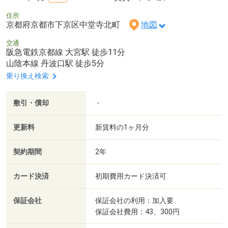
住所
京都府京都市下京区中堂寺北町
地図
交通
阪急電鉄京都線 大宮駅 徒歩11分
山陰本線 丹波口駅 徒歩5分
乗り換え検索
敷引・償却
-
更新料
新賃料の1ヶ月分
契約期間
2年
カード決済
初期費用カード決済可
保証会社
保証会社の利用：加入要
保証会社費用：43、300円