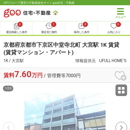
NTTグループ運営の不動産総合サイト goo住宅・不動産
0
1
0
0
最近検索した条件
最近見た物件
保存した条件
お気に入り
京都府京都市下京区中堂寺北町 大宮駅 1K 賃貸
(賃貸マンション・アパート)
1K / 大宮駅
情報提供元
LIFULL HOME'S
7.60
賃料
万円
/ 管理費等7000円
1
/
30