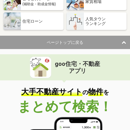
家賃相場
(補助金・助成金情報)
人気タウン
住宅ローン
ランキング
ページトップに戻る
goo住宅・不動産
アプリ
大手不動産サイト
物件
の
を
まとめて検索！