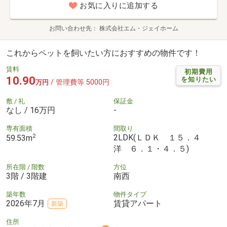
お気に入りに追加する
お問い合わせ先
株式会社エム・ジェイホーム
これからペットを飼いたい方におすすめの物件です！
賃料
初期費用
10.90
を知りたい
/ 管理費等 5000円
万円
敷 / 礼
保証金
なし / 16万円
-
専有面積
間取り
2
2LDK(ＬＤＫ １５．４
59.53m
洋 ６．１・４．５)
所在階 / 階数
方位
3階 / 3階建
南西
築年数
物件タイプ
2026年7月
賃貸アパート
新築
住所