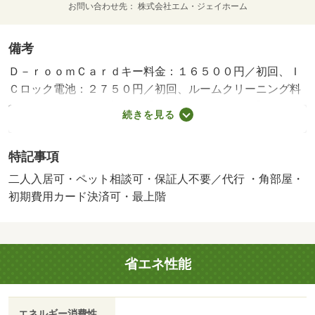
お問い合わせ先
株式会社エム・ジェイホーム
備考
Ｄ－ｒｏｏｍＣａｒｄキー料金：１６５００円／初回、Ｉ
Ｃロック電池：２７５０円／初回、ルームクリーニング料
金：７１５００円／初回 【設備・特記事項備考】セキュ
続きを見る
リティ会社加入済み 【駐車場備考】普通縦列９，９０
０円、軽縦列８，８００円 /賃貸戸数:12戸/管理人勤務形
特記事項
態:巡回
二人入居可・ペット相談可・保証人不要／代行 ・角部屋・
初期費用カード決済可・最上階
省エネ性能
エネルギー消費性