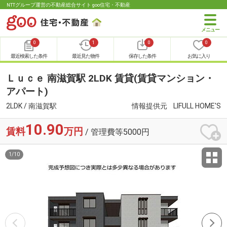
NTTグループ運営の不動産総合サイト goo住宅・不動産
0
1
0
0
最近検索した条件
最近見た物件
保存した条件
お気に入り
Ｌｕｃｅ 南滋賀駅 2LDK 賃貸(賃貸マンション・
アパート)
2LDK / 南滋賀駅
情報提供元
LIFULL HOME'S
10.90
賃料
万円
/ 管理費等5000円
1
/
10