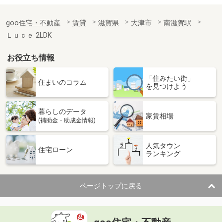
goo住宅・不動産
賃貸
滋賀県
大津市
南滋賀駅
Ｌｕｃｅ 2LDK
お役立ち情報
「住みたい街」
住まいのコラム
を見つけよう
暮らしのデータ
家賃相場
(補助金・助成金情報)
人気タウン
住宅ローン
ランキング
ページトップに戻る