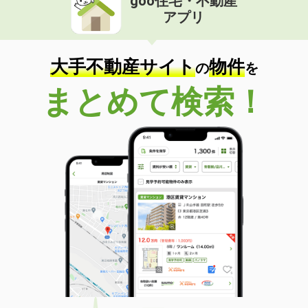
goo住宅・不動産
アプリ
大手不動産サイト
物件
の
を
まとめて検索！