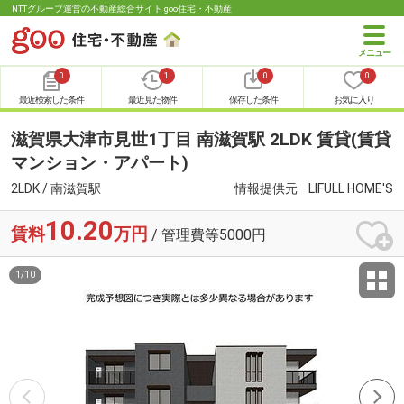
NTTグループ運営の不動産総合サイト goo住宅・不動産
0
1
0
0
最近検索した条件
最近見た物件
保存した条件
お気に入り
滋賀県大津市見世1丁目 南滋賀駅 2LDK 賃貸(賃貸
マンション・アパート)
2LDK / 南滋賀駅
情報提供元
LIFULL HOME'S
10.20
賃料
万円
/ 管理費等5000円
1
/
10