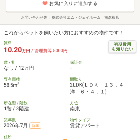
お気に入りに追加する
お問い合わせ先
株式会社エム・ジェイホーム 南彦根店
これからペットを飼いたい方におすすめの物件です！
賃料
初期費用
10.20
を知りたい
/ 管理費等 5000円
万円
敷 / 礼
保証金
なし / 12万円
-
専有面積
間取り
2
2LDK(ＬＤＫ １３．４
58.5m
洋 ６・４．１)
所在階 / 階数
方位
1階 / 3階建
南東
築年数
物件タイプ
2026年7月
賃貸アパート
新築
住所