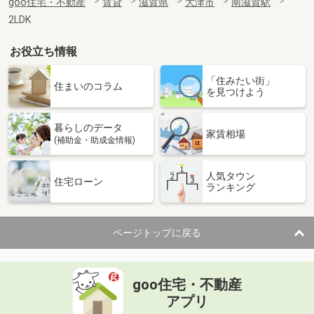
goo住宅・不動産
賃貸
滋賀県
大津市
南滋賀駅
2LDK
お役立ち情報
「住みたい街」
住まいのコラム
を見つけよう
暮らしのデータ
家賃相場
(補助金・助成金情報)
人気タウン
住宅ローン
ランキング
ページトップに戻る
goo住宅・不動産
アプリ