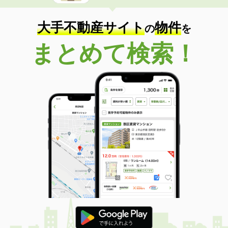
大手不動産サイト
物件
の
を
まとめて検索！