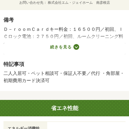
お問い合わせ先
株式会社エム・ジェイホーム 南彦根店
備考
Ｄ－ｒｏｏｍＣａｒｄキー料金：１６５００円／初回、Ｉ
Ｃロック電池：２７５０円／初回、ルームクリーニング料
金：７１５００円／初回 【設備・特記事項備考】セキュ
続きを見る
リティ会社加入済み 【駐車場備考】普通縦列９，９０
０円、軽縦列８，８００円 /賃貸戸数:12戸/管理人勤務形
特記事項
態:巡回
二人入居可・ペット相談可・保証人不要／代行 ・角部屋・
初期費用カード決済可
省エネ性能
エネルギー消費性