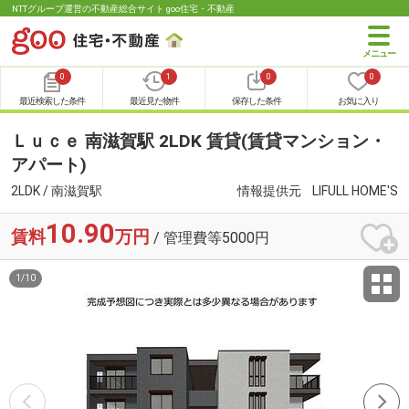
NTTグループ運営の不動産総合サイト goo住宅・不動産
0
1
0
0
最近検索した条件
最近見た物件
保存した条件
お気に入り
Ｌｕｃｅ 南滋賀駅 2LDK 賃貸(賃貸マンション・
アパート)
2LDK / 南滋賀駅
情報提供元
LIFULL HOME'S
10.90
賃料
万円
/ 管理費等5000円
1
/
10