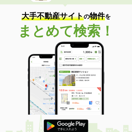
大手不動産サイト
物件
の
を
まとめて検索！