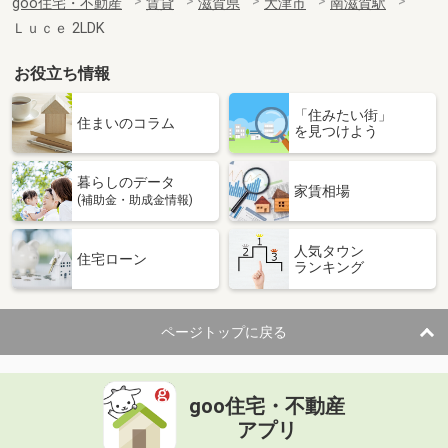
goo住宅・不動産
賃貸
滋賀県
大津市
南滋賀駅
Ｌｕｃｅ 2LDK
お役立ち情報
「住みたい街」
住まいのコラム
を見つけよう
暮らしのデータ
家賃相場
(補助金・助成金情報)
人気タウン
住宅ローン
ランキング
ページトップに戻る
goo住宅・不動産
アプリ