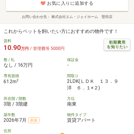
お気に入りに追加する
お問い合わせ先
株式会社エム・ジェイホーム 堅田店
これからペットを飼いたい方におすすめの物件です！
賃料
初期費用
10.90
を知りたい
/ 管理費等 5000円
万円
敷 / 礼
保証金
なし / 16万円
-
専有面積
間取り
2
2LDK(ＬＤＫ １３．９
61.2m
洋 ６．１×２)
所在階 / 階数
方位
3階 / 3階建
南東
築年数
物件タイプ
2026年7月
賃貸アパート
新築
住所