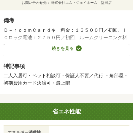
お問い合わせ先
株式会社エム・ジェイホーム 堅田店
備考
Ｄ－ｒｏｏｍＣａｒｄキー料金：１６５００円／初回、Ｉ
Ｃロック電池：２７５０円／初回、ルームクリーニング料
金：８２５００円／初回 【設備・特記事項備考】セキュ
続きを見る
リティ会社加入済み 【駐車場備考】普通縦列９，９０
０円、軽縦列８，８００円 /賃貸戸数:12戸/管理人勤務形
特記事項
態:巡回
二人入居可・ペット相談可・保証人不要／代行 ・角部屋・
初期費用カード決済可・最上階
省エネ性能
エネルギー消費性