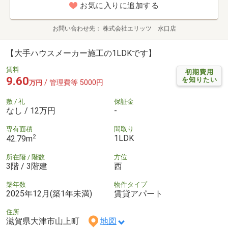
お気に入りに追加する
お問い合わせ先
株式会社エリッツ 水口店
【大手ハウスメーカー施工の1LDKです】
賃料
初期費用
9.60
を知りたい
/ 管理費等 5000円
万円
敷 / 礼
保証金
なし / 12万円
-
専有面積
間取り
2
1LDK
42.79m
所在階 / 階数
方位
3階 / 3階建
西
築年数
物件タイプ
2025年12月(築1年未満)
賃貸アパート
住所
滋賀県大津市山上町
地図