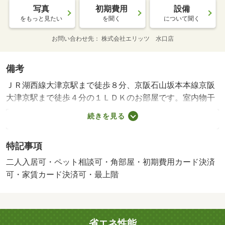
写真
初期費用
設備
をもっと見たい
を聞く
について聞く
お問い合わせ先
株式会社エリッツ 水口店
備考
ＪＲ湖西線大津京駅まで徒歩８分、京阪石山坂本本線京阪
大津京駅まで徒歩４分の１ＬＤＫのお部屋です。室内物干
し、浴室乾燥機、３口コンロ付カウンターキッチン等設備
続きを見る
が充実してます。ＺＥＨ－Ｍ物件です。 ペット相談条
件：小型犬・猫合計２匹迄。・インターネット無料 【設
特記事項
備・特記事項備考】専用バス・専用トイレ/その他（初
回） 2750円/家賃保証料（月額） 1876円/駐車場手数料
二人入居可・ペット相談可・角部屋・初期費用カード決済
（初回） 6600円/賃貸戸数:12戸/鍵交換費用:16500円/室内
可・家賃カード決済可・最上階
清掃費用:60500円
省エネ性能