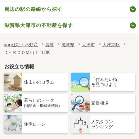
周辺の駅の路線から探す
滋賀県大津市の不動産を探す
goo住宅・不動産
賃貸
滋賀県
大津市
大津京駅
Ｄ－ＲＯＯＭ山上 1LDK
お役立ち情報
「住みたい街」
住まいのコラム
を見つけよう
暮らしのデータ
家賃相場
(補助金・助成金情報)
人気タウン
住宅ローン
ランキング