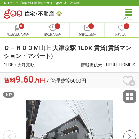
NTTグループ運営の不動産総合サイト goo住宅・不動産
0
1
0
0
最近検索した条件
最近見た物件
保存した条件
お気に入り
Ｄ－ＲＯＯＭ山上 大津京駅 1LDK 賃貸(賃貸マン
ション・アパート)
1LDK / 大津京駅
情報提供元
LIFULL HOME'S
9.60
賃料
万円
/ 管理費等5000円
1
/
19