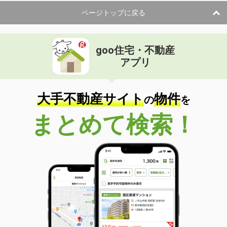
ページトップに戻る
goo住宅・不動産
アプリ
大手不動産サイト
物件
の
を
まとめて検索！