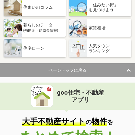
「住みたい街」
住まいのコラム
を見つけよう
暮らしのデータ
家賃相場
(補助金・助成金情報)
人気タウン
住宅ローン
ランキング
ページトップに戻る
goo住宅・不動産
アプリ
大手不動産サイト
物件
の
を