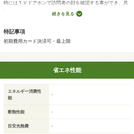
時にはＴＶドアホンで訪問者の顔を確認する事ができ、共
用部には宅配ボックスが備え付けられています。インター
続きを見る
ネット無料の物件となります。・インターネット無料 ハ
ウスクリーニング３３０００円（退去時） 【設備・特記
特記事項
事項備考】二人入居不可・単身者限定・専用バス・専用ト
イレ/水道代（月額） 3000円/駐車場手数料（初回） 5500
初期費用カード決済可・最上階
円/賃貸戸数:8戸
省エネ性能
エネルギー消費性
-
能
断熱性能
-
目安光熱費
-