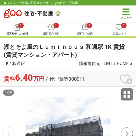
NTTグループ運営の不動産総合サイト goo住宅・不動産
0
1
0
0
最近検索した条件
最近見た物件
保存した条件
お気に入り
湖とそよ風のＬｕｍｉｎｏｕｓ 和邇駅 1K 賃貸
(賃貸マンション・アパート)
1K / 和邇駅
情報提供元
LIFULL HOME'S
6.40
賃料
万円
/ 管理費等3000円
1
/
30