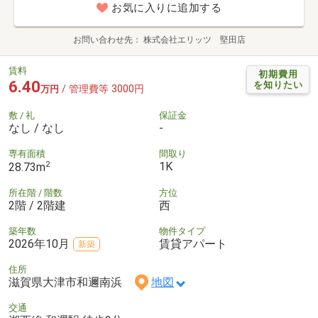
お気に入りに追加する
お問い合わせ先
株式会社エリッツ 堅田店
賃料
初期費用
6.40
を知りたい
/ 管理費等 3000円
万円
敷 / 礼
保証金
なし / なし
-
専有面積
間取り
2
1K
28.73m
所在階 / 階数
方位
2階 / 2階建
西
築年数
物件タイプ
2026年10月
賃貸アパート
新築
住所
滋賀県大津市和邇南浜
地図
交通