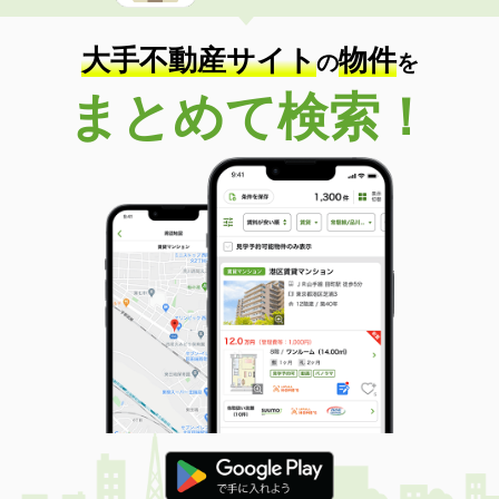
大手不動産サイト
物件
の
を
まとめて検索！