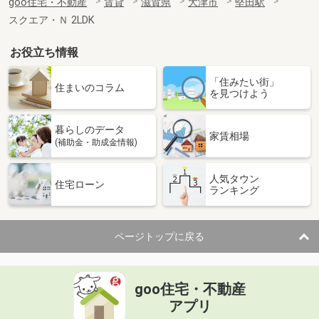
goo住宅・不動産
賃貸
滋賀県
大津市
堅田駅
スクエア・Ｎ 2LDK
お役立ち情報
「住みたい街」
住まいのコラム
を見つけよう
暮らしのデータ
家賃相場
(補助金・助成金情報)
人気タウン
住宅ローン
ランキング
ページトップに戻る
goo住宅・不動産
アプリ