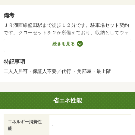
備考
ＪＲ湖西線堅田駅まで徒歩１２分です。駐車場セット契約
です。クローゼットを２か所備えており、収納としてウォ
ークインクローゼットを備えております。周辺にはローソ
続きを見る
ン 大津本堅田４丁目店があり便利です。・家賃保証料
（月額）：１２７２円・駐車場手数料（初回）：５５００
特記事項
円 【設備・特記事項備考】専用バス・専用トイレ/抗菌施
工代（初回） 16500円/町費（月額） 350円/その他（月
二人入居可・保証人不要／代行 ・角部屋・最上階
額） 1000円/賃貸戸数:3戸
省エネ性能
エネルギー消費性
-
能