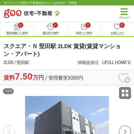
NTTグループ運営の不動産総合サイト goo住宅・不動産
0
1
0
0
最近検索した条件
最近見た物件
保存した条件
お気に入り
スクエア・Ｎ 堅田駅 2LDK 賃貸(賃貸マンショ
ン・アパート)
2LDK / 堅田駅
情報提供元
LIFULL HOME'S
7.50
賃料
万円
/ 管理費等3000円
1
/
30