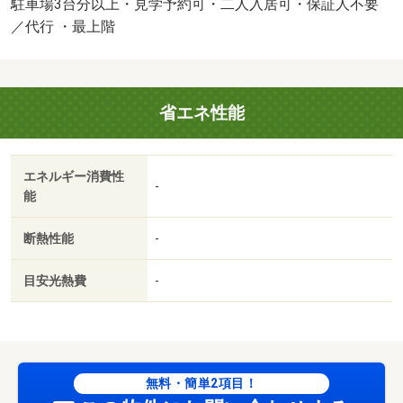
ツとなっています。前日の残り湯を使用できる追い焚き機
駐車場3台分以上・見学予約可・二人入居可・保証人不要
能付きです。 【設備・特記事項備考】事務所不可・ペッ
／代行 ・最上階
ト不可・専用バス・電気コンロ
省エネ性能
エネルギー消費性
-
能
断熱性能
-
目安光熱費
-
無料・簡単2項目！