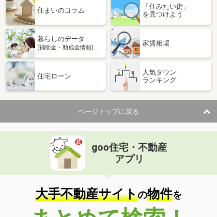
「住みたい街」
住まいのコラム
を見つけよう
暮らしのデータ
家賃相場
(補助金・助成金情報)
人気タウン
住宅ローン
ランキング
ページトップに戻る
goo住宅・不動産
アプリ
大手不動産サイト
物件
の
を