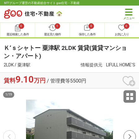
NTTグループ運営の不動産総合サイト goo住宅・不動産
0
1
0
0
最近検索した条件
最近見た物件
保存した条件
お気に入り
Ｋ‘ｓシャトー 粟津駅 2LDK 賃貸(賃貸マンショ
ン・アパート)
2LDK / 粟津駅
情報提供元
LIFULL HOME'S
9.10
賃料
万円
/ 管理費等5500円
1
/
19