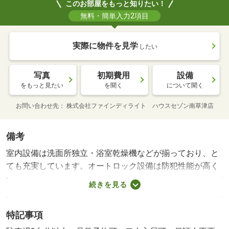
このお部屋をもっと知りたい！
無料・簡単入力2項目
実際に物件を見学
したい
写真
初期費用
設備
をもっと見たい
を聞く
について聞く
お問い合わせ先
株式会社ファインディライト ハウスセゾン南草津店
備考
室内設備は洗面所独立・浴室乾燥機などが揃っており、と
ても充実しています。オートロック設備は防犯性能が高く
安心して生活ができます。収納はクロゼット・シューズＷ
続きを見る
ＩＣなどが備え付けられているので、衣類や日用品の収納
に重宝します。ハイツにはシステムキッチンが備え付けて
特記事項
あります。高いニーズのある、フローリングが嬉しいハイ