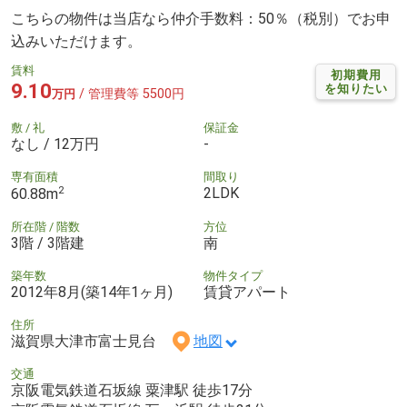
こちらの物件は当店なら仲介手数料：50％（税別）でお申
込みいただけます。
賃料
初期費用
9.10
を知りたい
/ 管理費等 5500円
万円
敷 / 礼
保証金
なし / 12万円
-
専有面積
間取り
2
2LDK
60.88m
所在階 / 階数
方位
3階 / 3階建
南
築年数
物件タイプ
2012年8月(築14年1ヶ月)
賃貸アパート
住所
滋賀県大津市富士見台
地図
交通
京阪電気鉄道石坂線 粟津駅 徒歩17分