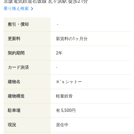
京阪電気鉄道石坂線 瓦ヶ浜駅 徒歩21分
乗り換え検索
敷引・償却
-
更新料
新賃料の1ヶ月分
契約期間
2年
カード決済
-
建物名
Ｋ‘ｓシャトー
建物構造
軽量鉄骨
駐車場
有 5,500円
現況
居住中