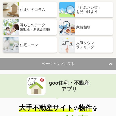
「住みたい街」
住まいのコラム
を見つけよう
暮らしのデータ
家賃相場
(補助金・助成金情報)
人気タウン
住宅ローン
ランキング
ページトップに戻る
goo住宅・不動産
アプリ
大手不動産サイト
物件
の
を