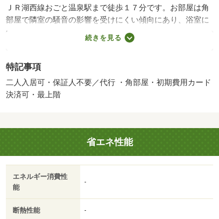
ＪＲ湖西線おごと温泉駅まで徒歩１７分です。お部屋は角
部屋で隣室の騒音の影響を受けにくい傾向にあり、浴室に
は浴室乾燥機が設置されております。周辺にはセブンイレ
続きを見る
ブン おごとマリーナ店があり便利です。・インターネッ
ト接続可 【設備・特記事項備考】専用バス・専用トイレ/
特記事項
設備維持費（月額） 550円/賃貸戸数:18戸/鍵交換費
用:16500円/室内清掃費用:41800円
二人入居可・保証人不要／代行 ・角部屋・初期費用カード
決済可・最上階
省エネ性能
エネルギー消費性
-
能
断熱性能
-