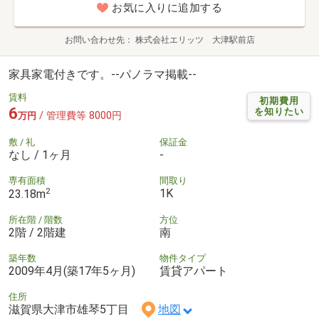
お気に入りに追加する
お問い合わせ先
株式会社エリッツ 大津駅前店
家具家電付きです。--パノラマ掲載--
賃料
初期費用
6
を知りたい
/ 管理費等 8000円
万円
敷 / 礼
保証金
なし / 1ヶ月
-
専有面積
間取り
2
1K
23.18m
所在階 / 階数
方位
2階 / 2階建
南
築年数
物件タイプ
2009年4月(築17年5ヶ月)
賃貸アパート
住所
滋賀県大津市雄琴5丁目
地図