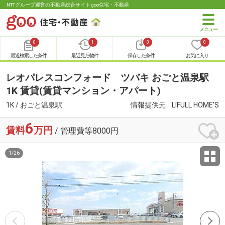
NTTグループ運営の不動産総合サイト goo住宅・不動産
0
1
0
0
最近検索した条件
最近見た物件
保存した条件
お気に入り
レオパレスコンフォード ツバキ おごと温泉駅
1K 賃貸(賃貸マンション・アパート)
1K / おごと温泉駅
情報提供元
LIFULL HOME'S
6
賃料
万円
/ 管理費等8000円
1
/
26