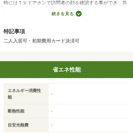
時にはＴＶドアホンで訪問者の顔を確認する事ができ、共
用部には宅配ボックスが備え付けられています。インター
続きを見る
ネット無料の物件となります。・インターネット無料 ハ
ウスクリーニング３３０００円（退去時） 【設備・特記
特記事項
事項備考】専用バス・専用トイレ/水道代（月額） 3000円/
駐車場手数料（初回） 5500円/賃貸戸数:8戸
二人入居可・初期費用カード決済可
省エネ性能
エネルギー消費性
-
能
断熱性能
-
目安光熱費
-