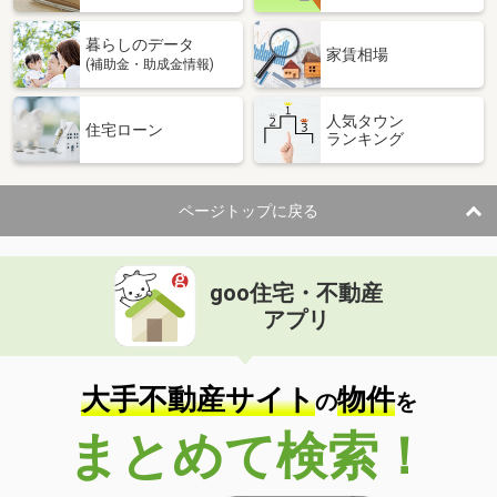
暮らしのデータ
家賃相場
(補助金・助成金情報)
人気タウン
住宅ローン
ランキング
ページトップに戻る
goo住宅・不動産
アプリ
大手不動産サイト
物件
の
を
まとめて検索！