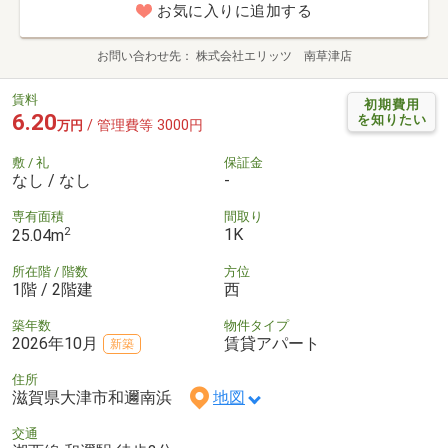
お気に入りに追加する
お問い合わせ先
株式会社エリッツ 南草津店
賃料
初期費用
6.20
を知りたい
/ 管理費等 3000円
万円
敷 / 礼
保証金
なし / なし
-
専有面積
間取り
2
1K
25.04m
所在階 / 階数
方位
1階 / 2階建
西
築年数
物件タイプ
2026年10月
賃貸アパート
新築
住所
滋賀県大津市和邇南浜
地図
交通