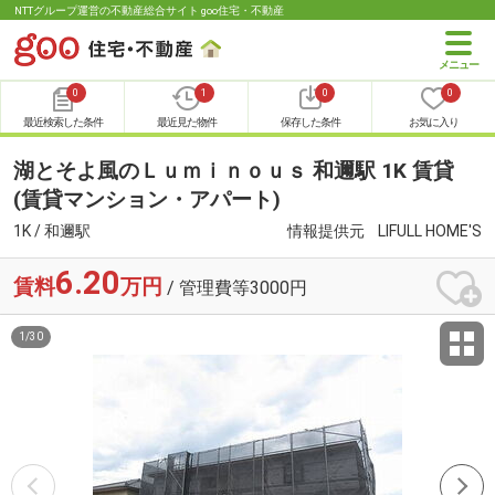
NTTグループ運営の不動産総合サイト goo住宅・不動産
0
1
0
0
最近検索した条件
最近見た物件
保存した条件
お気に入り
湖とそよ風のＬｕｍｉｎｏｕｓ 和邇駅 1K 賃貸
(賃貸マンション・アパート)
1K / 和邇駅
情報提供元
LIFULL HOME'S
6.20
賃料
万円
/ 管理費等3000円
1
/
30