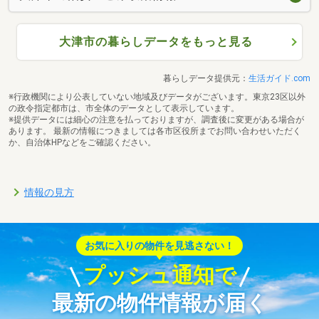
大津市の暮らしデータをもっと見る
暮らしデータ提供元：
生活ガイド.com
※行政機関により公表していない地域及びデータがございます。東京23区以外
の政令指定都市は、市全体のデータとして表示しています。
※提供データには細心の注意を払っておりますが、調査後に変更がある場合が
あります。 最新の情報につきましては各市区役所までお問い合わせいただく
か、自治体HPなどをご確認ください。
情報の見方
お気に入りの物件を見逃さない！
プッシュ通知で
最新の物件情報が届く