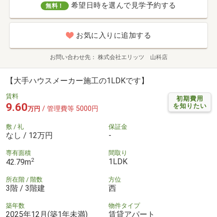
希望日時を選んで見学予約する
無料！
お気に入りに追加する
お問い合わせ先
株式会社エリッツ 山科店
【大手ハウスメーカー施工の1LDKです】
賃料
初期費用
9.60
を知りたい
/ 管理費等 5000円
万円
敷 / 礼
保証金
なし / 12万円
-
専有面積
間取り
2
1LDK
42.79m
所在階 / 階数
方位
3階 / 3階建
西
築年数
物件タイプ
2025年12月(築1年未満)
賃貸アパート