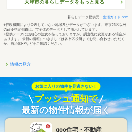
大津市の暮らしデータをもっと見る
暮らしデータ提供元：
生活ガイド.com
※行政機関により公表していない地域及びデータがございます。東京23区以外
の政令指定都市は、市全体のデータとして表示しています。
※提供データには細心の注意を払っておりますが、調査後に変更がある場合が
あります。 最新の情報につきましては各市区役所までお問い合わせいただく
か、自治体HPなどをご確認ください。
情報の見方
お気に入りの物件を見逃さない！
プッシュ通知で
最新の物件情報が届く
goo住宅・不動産