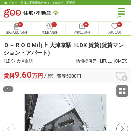
NTTグループ運営の不動産総合サイト goo住宅・不動産
0
1
0
0
最近検索した条件
最近見た物件
保存した条件
お気に入り
Ｄ－ＲＯＯＭ山上 大津京駅 1LDK 賃貸(賃貸マン
ション・アパート)
1LDK / 大津京駅
情報提供元
LIFULL HOME'S
9.60
賃料
万円
/ 管理費等5000円
1
/
19