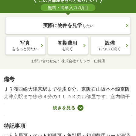
このお部屋をもっと知りたい！
無料・簡単入力2項目
実際に物件を見学
したい
写真
初期費用
設備
をもっと見たい
を聞く
について聞く
お問い合わせ先
株式会社エリッツ 山科店
備考
ＪＲ湖西線大津京駅まで徒歩８分、京阪石山坂本本線京阪
大津京駅まで徒歩４分の１ＬＤＫのお部屋です。室内物干
し、浴室乾燥機、３口コンロ付カウンターキッチン等設備
続きを見る
が充実してます。ＺＥＨ－Ｍ物件です。 ペット相談条
件：小型犬・猫合計２匹迄。・インターネット無料 【設
特記事項
備・特記事項備考】専用バス・専用トイレ/その他（初
回） 2750円/家賃保証料（月額） 1876円/駐車場手数料
二人入居可・ペット相談可・角部屋・初期費用カード決済