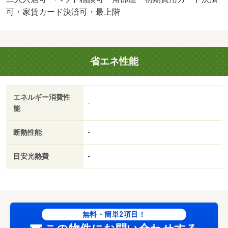
（初回） 6600円/賃貸戸数:12戸/鍵交換費用:16500円/室内
可・家賃カード決済可・最上階
清掃費用:60500円
省エネ性能
エネルギー消費性
-
能
断熱性能
-
目安光熱費
-
無料・簡単2項目！