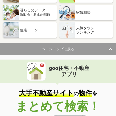
暮らしのデータ
家賃相場
(補助金・助成金情報)
人気タウン
住宅ローン
ランキング
ページトップに戻る
goo住宅・不動産
アプリ
大手不動産サイト
物件
の
を
まとめて検索！