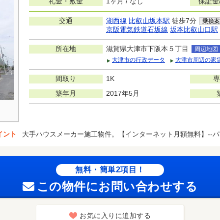
礼金・敷金
1ヶ月 / なし
保証金
交通
湖西線
比叡山坂本駅
徒歩7分
乗換案
京阪電気鉄道石坂線
坂本比叡山口駅
所在地
滋賀県大津市下阪本５丁目
周辺地図
大津市の行政データ
大津市周辺の家
間取り
1K
専
築年月
2017年5月
イント
大手ハウスメーカー施工物件。【インターネット月額無料】--パ
無料・簡単2項目！
この物件にお問い合わせする
お気に入りに追加する