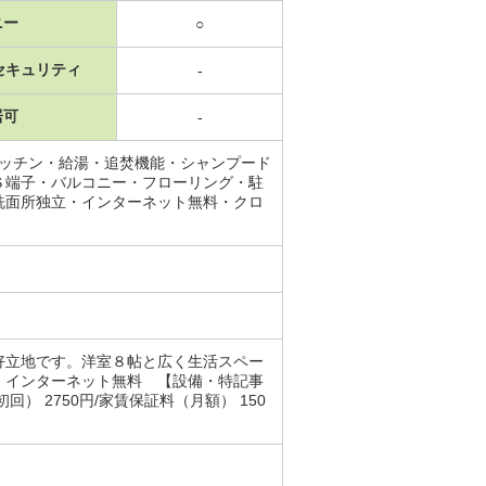
ニー
○
セキュリティ
-
居可
-
キッチン・給湯・追焚機能・シャンプード
Ｓ端子・バルコニー・フローリング・駐
洗面所独立・インターネット無料・クロ
好立地です。洋室８帖と広く生活スペー
・インターネット無料 【設備・特記事
 2750円/家賃保証料（月額） 150