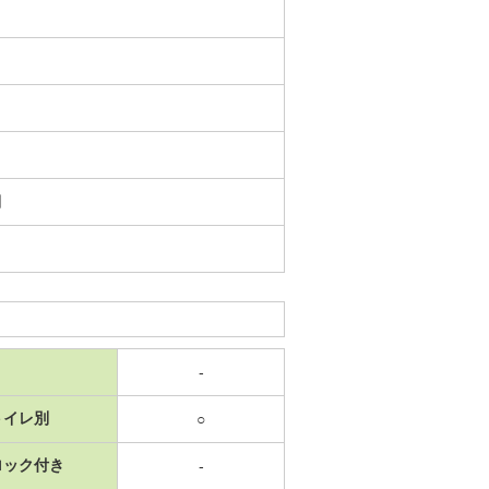
日
-
トイレ別
○
ロック付き
-