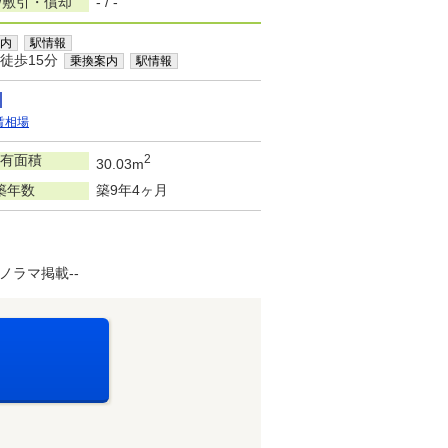
/敷引・償却
- / -
内
駅情報
徒歩15分
乗換案内
駅情報
賃相場
有面積
2
30.03m
築年数
築9年4ヶ月
ノラマ掲載--