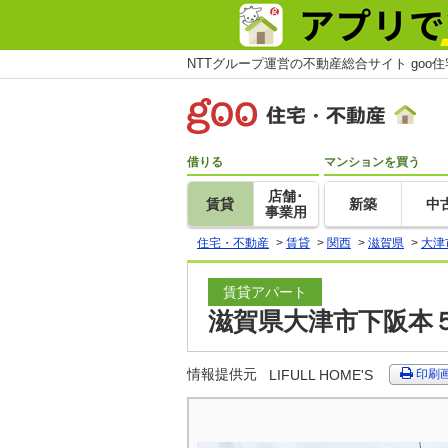
NTTグループ運営の不動産総合サイト goo
借りる
マンションを買う
店舗･
賃貸
新築
中
事業用
住宅・不動産
>
賃貸
>
関西
>
滋賀県
>
大津
賃貸アパート
滋賀県大津市下阪本５
情報提供元
LIFULL HOME'S
印刷