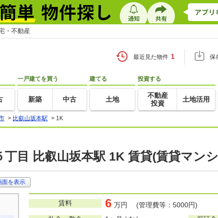
住宅・不動産
1
最近見た物件
保
一戸建てを買う
建てる
投資する
不動産
古
新築
中古
土地
土地活用
投資
市
>
比叡山坂本駅
>
1K
丁目 比叡山坂本駅 1K 賃貸(賃貸マン
画面を表示
6
賃料
万円 (管理費等：5000円)