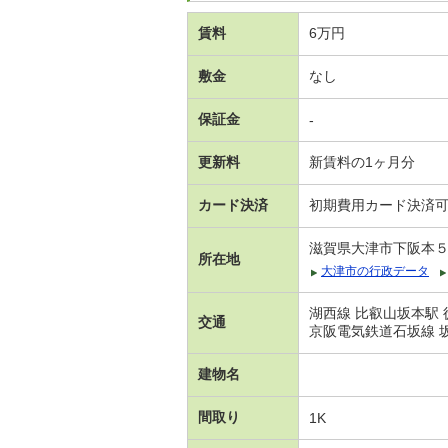
賃料
6万円
敷金
なし
保証金
-
更新料
新賃料の1ヶ月分
カード決済
初期費用カード決済
滋賀県大津市下阪本
所在地
大津市の行政データ
湖西線 比叡山坂本駅 
交通
京阪電気鉄道石坂線 坂
建物名
間取り
1K