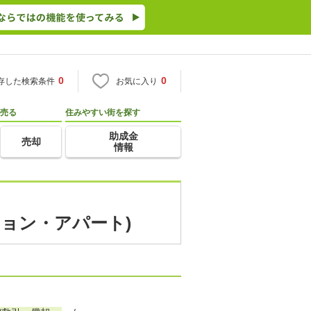
0
0
存した検索条件
お気に入り
売る
住みやすい街を探す
助成金
売却
情報
ション・アパート)