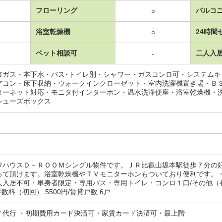
フローリング
バルコ
○
浴室乾燥機
24時間
○
ペット相談可
二人入
-
市ガス・本下水・バス･トイレ別・シャワー・ガスコンロ可・システム
アコン・床下収納・ウォークインクローゼット・室内洗濯機置き場・Ｂ
ターネット対応・モニタ付インターホン・温水洗浄便座・浴室乾燥機・
シューズボックス
ワハウスＤ－ＲＯＯＭシングル物件です。ＪＲ比叡山坂本駅徒歩７分の
って頂けます。浴室乾燥機やＴＶモニターホンもついており便利です。
入居不可・単身者限定・専用バス・専用トイレ・コンロ１口/その他（初回）
手数料（初回） 5500円/賃貸戸数:6戸
／代行 ・初期費用カード決済可・家賃カード決済可・最上階