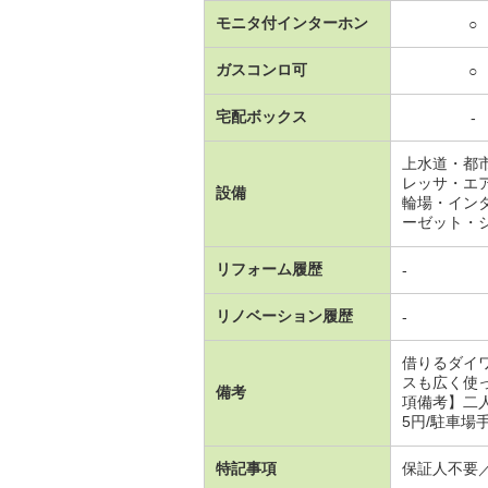
モニタ付インターホン
○
ガスコンロ可
○
宅配ボックス
-
上水道・都
レッサ・エ
設備
輪場・イン
ーゼット・
リフォーム履歴
-
リノベーション履歴
-
借りるダイ
スも広く使
備考
項備考】二人
5円/駐車場
特記事項
保証人不要