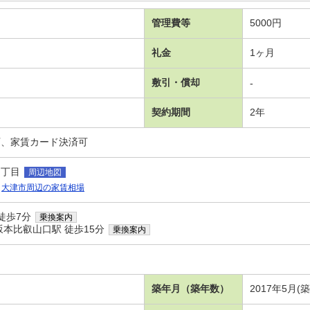
管理費等
5000円
礼金
1ヶ月
敷引・償却
-
契約期間
2年
可、家賃カード決済可
５丁目
周辺地図
大津市周辺の家賃相場
徒歩7分
乗換案内
本比叡山口駅 徒歩15分
乗換案内
築年月（築年数）
2017年5月(