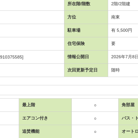
所在階/階数
2階/2階建
方位
南東
駐車場
有 5,500円
住宅保険
要
情報公開日
2026年7月8
910375585]
次回更新予定日
随時
最上階
角部屋
○
エアコン付き
バス・
○
追焚機能
オート
○