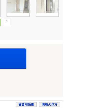
2
賃貸用語集
情報の見方