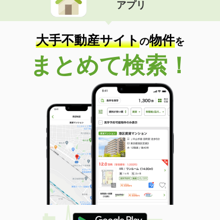
アプリ
大手不動産サイト
物件
の
を
まとめて検索！