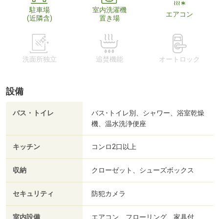
駐車場
室内洗濯機
エアコン
(近隣含)
置き場
洗面所独立
追焚機能
オートロック
設備
バス・トイレ
バス･トイレ別、シャワー、浴室乾燥
機、温水洗浄便座
キッチン
コンロ2口以上
収納
クローゼット、シューズボックス
セキュリティ
防犯カメラ
室内設備
エアコン、フローリング、家具付