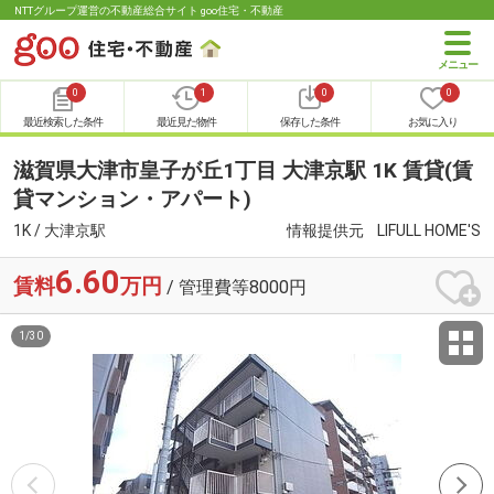
NTTグループ運営の不動産総合サイト goo住宅・不動産
0
1
0
0
最近検索した条件
最近見た物件
保存した条件
お気に入り
滋賀県大津市皇子が丘1丁目 大津京駅 1K 賃貸(賃
貸マンション・アパート)
1K / 大津京駅
情報提供元
LIFULL HOME'S
6.60
賃料
万円
/ 管理費等8000円
1
/
30