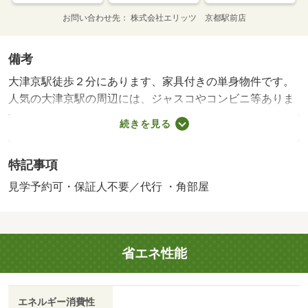
お問い合わせ先
株式会社エリッツ 京都駅前店
備考
大津京駅徒歩２分にあります、家具付きの単身物件です。
人気の大津京駅の周辺には、ジャスコやコンビニ等ありま
すので生活面大変便利です。京都や山科、大阪へのアクセ
続きを見る
スもしやすいですので、交通面大変便利ですね。・インタ
ーネット接続可・ピッキング対策錠ＭＵＬ－Ｔ－ＬＯＣＫ
特記事項
設置 【設備・特記事項備考】二人入居不可・単身者限
定・専用バス・専用トイレ・電気コンロ/設備維持費（月
見学予約可・保証人不要／代行 ・角部屋
額） 550円/賃貸戸数:20戸/鍵交換費用:16500円/室内清掃
費用:41800円
省エネ性能
エネルギー消費性