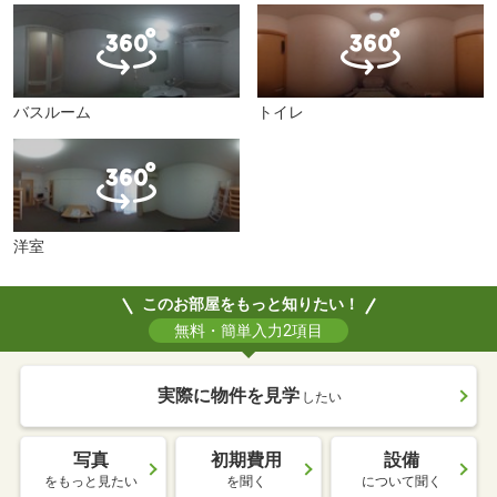
バスルーム
トイレ
洋室
このお部屋をもっと知りたい！
無料・簡単入力2項目
実際に物件を見学
したい
写真
初期費用
設備
をもっと見たい
を聞く
について聞く