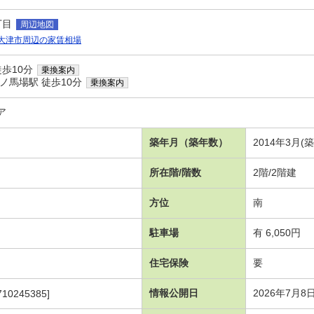
丁目
周辺地図
大津市周辺の家賃相場
歩10分
乗換案内
ノ馬場駅 徒歩10分
乗換案内
ア
築年月（築年数）
2014年3月(
所在階/階数
2階/2階建
方位
南
駐車場
有 6,050円
住宅保険
要
情報公開日
2026年7月8
710245385]