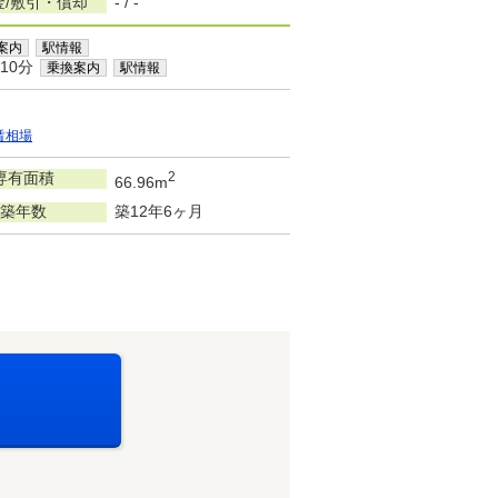
金/敷引・償却
- / -
案内
駅情報
10分
乗換案内
駅情報
賃相場
専有面積
2
66.96m
築年数
築12年6ヶ月