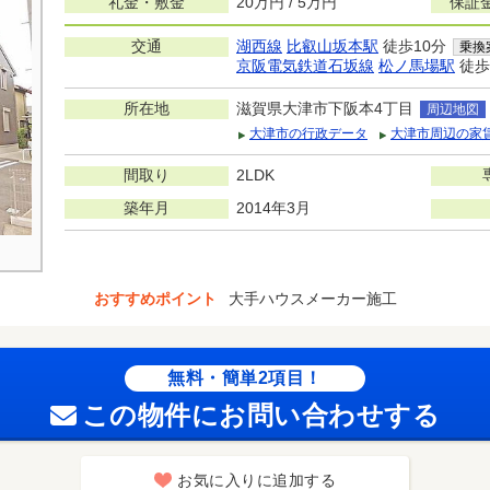
礼金・敷金
20万円 / 5万円
保証
交通
湖西線
比叡山坂本駅
徒歩10分
乗換
京阪電気鉄道石坂線
松ノ馬場駅
徒歩
所在地
滋賀県大津市下阪本4丁目
周辺地図
大津市の行政データ
大津市周辺の家
間取り
2LDK
築年月
2014年3月
おすすめポイント
大手ハウスメーカー施工
無料・簡単2項目！
この物件にお問い合わせする
お気に入りに追加する