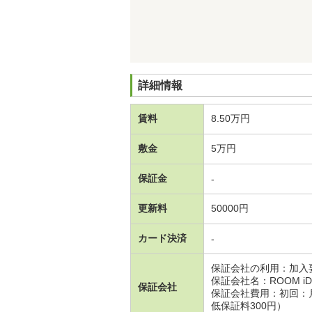
詳細情報
賃料
8.50万円
敷金
5万円
保証金
-
更新料
50000円
カード決済
-
保証会社の利用：加入
保証会社名：ROOM iD
保証会社
保証会社費用：初回：月
低保証料300円）