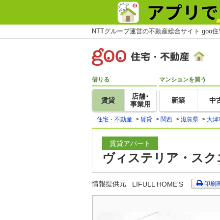
NTTグループ運営の不動産総合サイト goo
借りる
マンションを買う
店舗･
賃貸
新築
中
事業用
住宅・不動産
>
賃貸
>
関西
>
滋賀県
>
大津
賃貸アパート
ヴィステリア・スクエ
情報提供元
LIFULL HOME'S
印刷