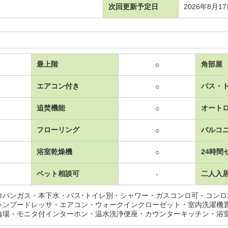
次回更新予定日
2026年8月1
最上階
角部屋
○
エアコン付き
バス・
○
追焚機能
オート
○
フローリング
バルコ
○
浴室乾燥機
24時間
○
ペット相談可
二人入
-
ロパンガス・本下水・バス･トイレ別・シャワー・ガスコンロ可・コンロ
ャンプードレッサ・エアコン・ウォークインクローゼット・室内洗濯機
輪場・モニタ付インターホン・温水洗浄便座・カウンターキッチン・浴