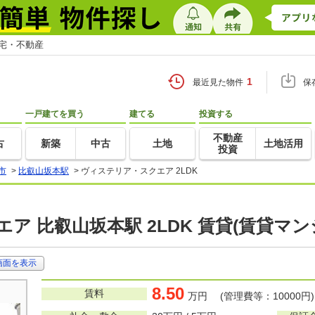
住宅・不動産
1
最近見た物件
保
一戸建てを買う
建てる
投資する
不動産
古
新築
中古
土地
土地活用
投資
市
>
比叡山坂本駅
>
ヴィステリア・スクエア 2LDK
ア 比叡山坂本駅 2LDK 賃貸(賃貸マ
画面を表示
8.50
賃料
万円 (管理費等：10000円)