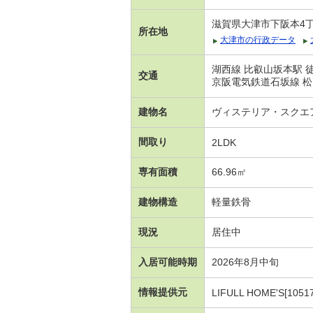
滋賀県大津市下阪本4
所在地
大津市の行政データ
湖西線 比叡山坂本駅 徒
交通
京阪電気鉄道石坂線 松
建物名
ヴィステリア・スクエ
間取り
2LDK
専有面積
66.96㎡
建物構造
軽量鉄骨
現況
居住中
入居可能時期
2026年8月中旬
情報提供元
LIFULL HOME'S[1051