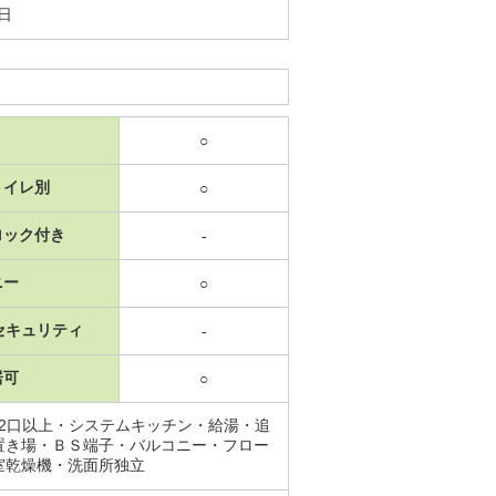
7日
○
トイレ別
○
ロック付き
-
ニー
○
セキュリティ
-
居可
○
2口以上・システムキッチン・給湯・追
置き場・ＢＳ端子・バルコニー・フロー
室乾燥機・洗面所独立