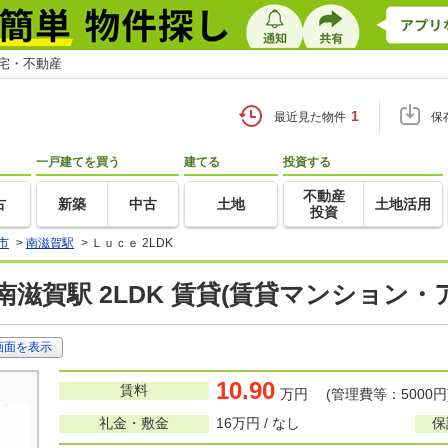
住宅・不動産
1
最近見た物件
保
一戸建てを買う
建てる
投資する
不動産
古
新築
中古
土地
土地活用
投資
市
>
南滋賀駅
>
Ｌｕｃｅ 2LDK
南滋賀駅 2LDK 賃貸(賃貸マンション・
画面を表示
10.90
賃料
万円 (管理費等：5000円
礼金・敷金
16万円 / なし
保