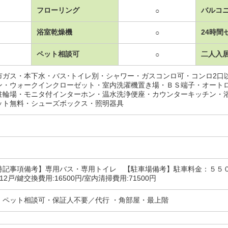
フローリング
バルコ
○
浴室乾燥機
24時間
○
ペット相談可
二人入
○
市ガス・本下水・バス･トイレ別・シャワー・ガスコンロ可・コンロ2口
ン・ウォークインクローゼット・室内洗濯機置き場・ＢＳ端子・オート
駐輪場・モニタ付インターホン・温水洗浄便座・カウンターキッチン・
ット無料・シューズボックス・照明器具
記事項備考】専用バス・専用トイレ 【駐車場備考】駐車料金：５５００円
12戸/鍵交換費用:16500円/室内清掃費用:71500円
・ペット相談可・保証人不要／代行 ・角部屋・最上階