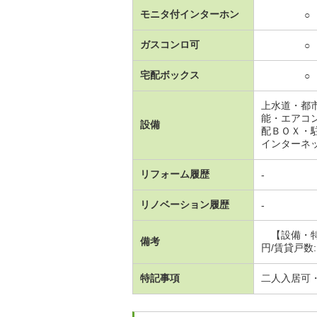
モニタ付インターホン
○
ガスコンロ可
○
宅配ボックス
○
上水道・都
能・エアコ
設備
配ＢＯＸ・
インターネ
リフォーム履歴
-
リノベーション履歴
-
【設備・特
備考
円/賃貸戸数:
特記事項
二人入居可