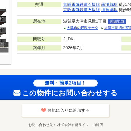
交通
京阪電気鉄道石坂線
南滋賀駅
徒歩7
京阪電気鉄道石坂線
滋賀里駅
徒歩9
所在地
滋賀県大津市見世1丁目
周辺地図
大津市の行政データ
大津市周辺の家
間取り
2LDK
築年月
2026年7月
無料・簡単2項目！
この物件にお問い合わせする
お気に入りに追加する
お問い合わせ先
株式会社京都ライフ 山科店