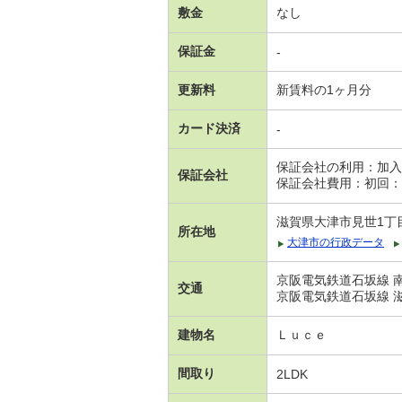
敷金
なし
保証金
-
更新料
新賃料の1ヶ月分
カード決済
-
保証会社の利用：加入
保証会社
保証会社費用：初回：3
滋賀県大津市見世1丁
所在地
大津市の行政データ
京阪電気鉄道石坂線 南
交通
京阪電気鉄道石坂線 滋
建物名
Ｌｕｃｅ
間取り
2LDK