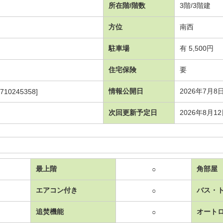
所在階/階数
3階/3階建
方位
南西
駐車場
有 5,500円
住宅保険
要
情報公開日
2026年7月8
710245358]
次回更新予定日
2026年8月1
最上階
角部屋
○
エアコン付き
バス・
○
追焚機能
オート
○