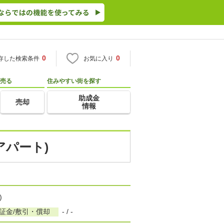
0
0
存した検索条件
お気に入り
売る
住みやすい街を探す
助成金
売却
情報
アパート)
)
証金/敷引・償却
- / -