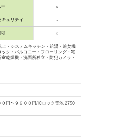
ニー
○
セキュリティ
-
居可
○
以上・システムキッチン・給湯・追焚機
ロック・バルコニー・フローリング・宅
浴室乾燥機・洗面所独立・防犯カメラ・
〜９９００円/ICロック電池 2750