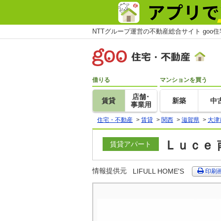
NTTグループ運営の不動産総合サイト goo
借りる
マンションを買う
店舗･
賃貸
新築
中
事業用
住宅・不動産
>
賃貸
>
関西
>
滋賀県
>
大津
Ｌｕｃｅ 
賃貸アパート
情報提供元
LIFULL HOME'S
印刷