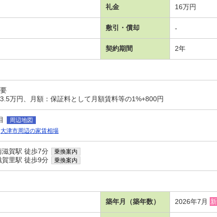
礼金
16万円
敷引・償却
-
契約期間
2年
要
.5万円、月額：保証料として月額賃料等の1%+800円
目
周辺地図
大津市周辺の家賃相場
滋賀駅 徒歩7分
乗換案内
賀里駅 徒歩9分
乗換案内
築年月（築年数）
2026年7月
新