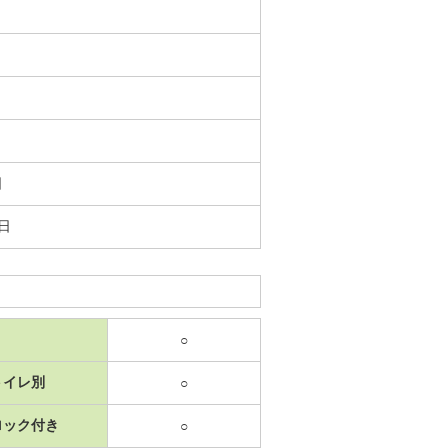
日
2日
○
トイレ別
○
ロック付き
○