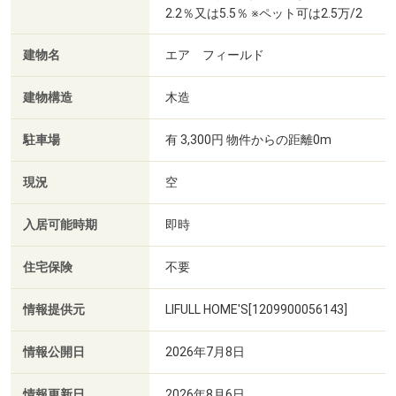
2.2％又は5.5％ ※ペット可は2.5万/2
建物名
エア フィールド
建物構造
木造
駐車場
有 3,300円 物件からの距離0m
現況
空
入居可能時期
即時
住宅保険
不要
情報提供元
LIFULL HOME'S[1209900056143]
情報公開日
2026年7月8日
情報更新日
2026年8月6日