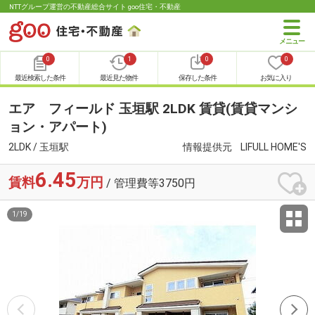
NTTグループ運営の不動産総合サイト goo住宅・不動産
0
1
0
0
最近検索した条件
最近見た物件
保存した条件
お気に入り
エア フィールド 玉垣駅 2LDK 賃貸(賃貸マンシ
ョン・アパート)
2LDK / 玉垣駅
情報提供元
LIFULL HOME'S
6.45
賃料
万円
/ 管理費等3750円
1
/
19