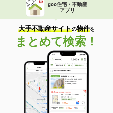
goo住宅・不動産
アプリ
大手不動産サイト
物件
の
を
まとめて検索！