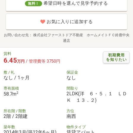
希望日時を選んで見学予約する
無料！
お気に入りに追加する
お問い合わせ先
株式会社ファーストドア不動産 ホームメイトＦＣ鈴鹿中央
通店
賃料
初期費用
6.45
を知りたい
/ 管理費等 3750円
万円
敷 / 礼
保証金
なし / 1ヶ月
なし
専有面積
間取り
2
2LDK(洋 ６・５．１ ＬＤ
58.7m
Ｋ １３．２)
所在階 / 階数
方位
2階 / 2階建
南西
築年数
物件タイプ
2014年3月(築12年6ヶ月)
賃貸アパート