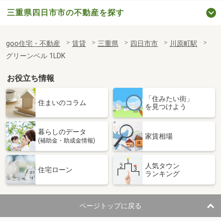
三重県四日市市の不動産を探す
goo住宅・不動産
賃貸
三重県
四日市市
川原町駅
グリーンベル 1LDK
お役立ち情報
「住みたい街」
住まいのコラム
を見つけよう
暮らしのデータ
家賃相場
(補助金・助成金情報)
人気タウン
住宅ローン
ランキング
ページトップに戻る