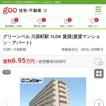
NTTグループ運営の不動産総合サイト goo住宅・不動産
0
1
0
0
最近検索した条件
最近見た物件
保存した条件
お気に入り
グリーンベル 川原町駅 1LDK 賃貸(賃貸マンショ
ン・アパート)
1LDK / 川原町駅
情報提供元
LIFULL HOME'S
6.95
賃料
万円
/ 管理費等5200円
1
/
30