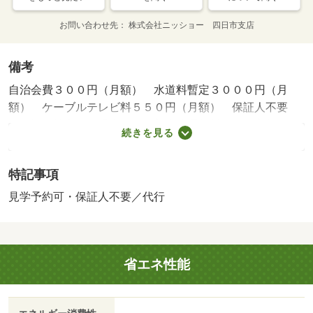
お問い合わせ先
株式会社ニッショー 四日市支店
備考
自治会費３００円（月額） 水道料暫定３０００円（月
額） ケーブルテレビ料５５０円（月額） 保証人不要
（保証会社利用の場合）、更新事務手数料として家賃の１
続きを見る
ヶ月／２年、情報提供元：株式会社ニッショーコミュニケ
ーションズ お問い合わせは物件番号７２００７６２Ｄ
特記事項
にて 【設備・特記事項備考】専用バス・浴室ＴＶ/鍵交
換料 22000円/シャーメゾン24 1320円/ハウスクリーニン
見学予約可・保証人不要／代行
グ 79200円/賃貸戸数:66戸
省エネ性能