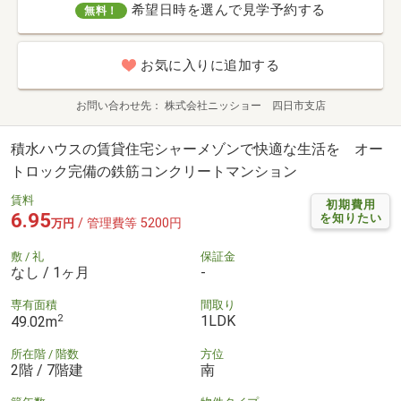
希望日時を選んで見学予約する
無料！
お気に入りに追加する
お問い合わせ先
株式会社ニッショー 四日市支店
積水ハウスの賃貸住宅シャーメゾンで快適な生活を オー
トロック完備の鉄筋コンクリートマンション
賃料
初期費用
6.95
を知りたい
/ 管理費等 5200円
万円
敷 / 礼
保証金
なし / 1ヶ月
-
専有面積
間取り
2
1LDK
49.02m
所在階 / 階数
方位
2階 / 7階建
南