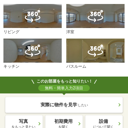
リビング
洋室
キッチン
バスルーム
このお部屋をもっと知りたい！
無料・簡単入力2項目
実際に物件を見学
したい
写真
初期費用
設備
をもっと見たい
を聞く
について聞く