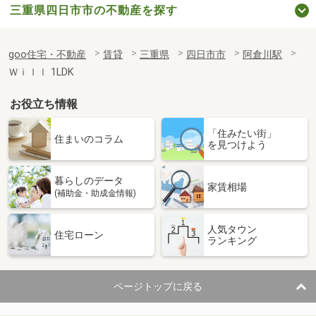
三重県四日市市の不動産を探す
goo住宅・不動産
賃貸
三重県
四日市市
阿倉川駅
Ｗｉｌｌ 1LDK
お役立ち情報
「住みたい街」
住まいのコラム
を見つけよう
暮らしのデータ
家賃相場
(補助金・助成金情報)
人気タウン
住宅ローン
ランキング
ページトップに戻る