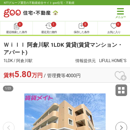
NTTグループ運営の不動産総合サイト goo住宅・不動産
0
1
0
0
最近検索した条件
最近見た物件
保存した条件
お気に入り
Ｗｉｌｌ 阿倉川駅 1LDK 賃貸(賃貸マンション・
アパート)
1LDK / 阿倉川駅
情報提供元
LIFULL HOME'S
5.80
賃料
万円
/ 管理費等4000円
1
/
23