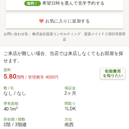
希望日時を選んで見学予約する
無料！
お気に入りに追加する
お問い合わせ先
株式会社賃貸コンサルティング 賃貸メイトＦＣ四日市富田
店
ご来店が難しい場合、当店では来店しなくてもお部屋を探
せます。
賃料
初期費用
5.80
を知りたい
/ 管理費等 4000円
万円
敷 / 礼
保証金
なし / なし
2ヶ月
専有面積
間取り
2
1LDK
40.1m
所在階 / 階数
方位
2階 / 3階建
南西