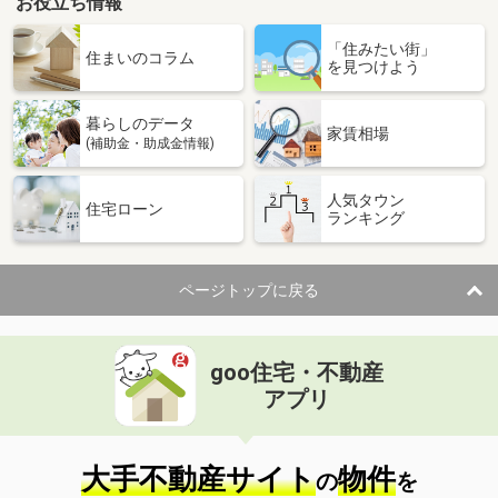
お役立ち情報
「住みたい街」
住まいのコラム
を見つけよう
暮らしのデータ
家賃相場
(補助金・助成金情報)
人気タウン
住宅ローン
ランキング
ページトップに戻る
goo住宅・不動産
アプリ
大手不動産サイト
物件
の
を