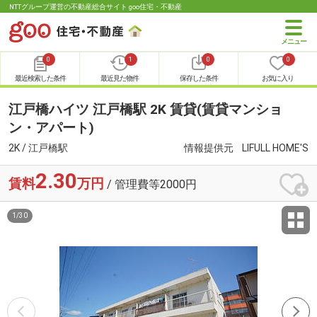
NTTグループ運営の不動産総合サイト goo住宅・不動産
0
1
0
0
最近検索した条件
最近見た物件
保存した条件
お気に入り
江戸橋ハイツ 江戸橋駅 2K 賃貸(賃貸マンショ
ン・アパート)
2K / 江戸橋駅
情報提供元
LIFULL HOME'S
2.30
賃料
万円
/ 管理費等2000円
1
/
30