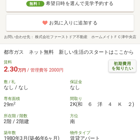
希望日時を選んで見学予約する
無料！
お気に入りに追加する
お問い合わせ先
株式会社ファーストドア不動産 ホームメイトＦＣ津中央店
都市ガス ネット無料 新しい生活のスタートはここから
賃料
初期費用
2.30
を知りたい
/ 管理費等 2000円
万円
敷 / 礼
保証金
なし / なし
なし
専有面積
間取り
2
2K(和 ６ 洋 ４ Ｋ ２)
29m
所在階 / 階数
方位
2階 / 2階建
南
築年数
物件タイプ
1980年3月(築46年6ヶ月)
賃貸アパート