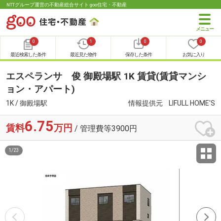
NTTグループ運営の不動産総合サイト goo住宅・不動産
0
1
0
0
最近検索した条件
最近見た物件
保存した条件
お気に入り
エスペランサ 俊 御殿場駅 1K 賃貸(賃貸マンシ
ョン・アパート)
1K / 御殿場駅
情報提供元
LIFULL HOME'S
6.75
賃料
万円
/ 管理費等3900円
1
/
23