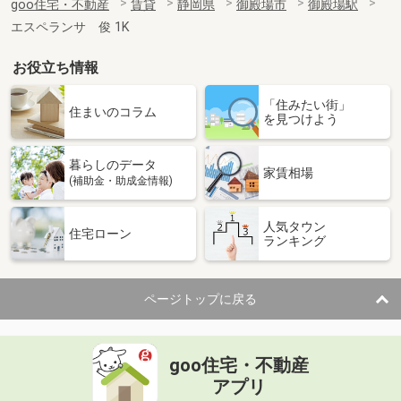
goo住宅・不動産
賃貸
静岡県
御殿場市
御殿場駅
エスペランサ 俊 1K
お役立ち情報
「住みたい街」
住まいのコラム
を見つけよう
暮らしのデータ
家賃相場
(補助金・助成金情報)
人気タウン
住宅ローン
ランキング
ページトップに戻る
goo住宅・不動産
アプリ