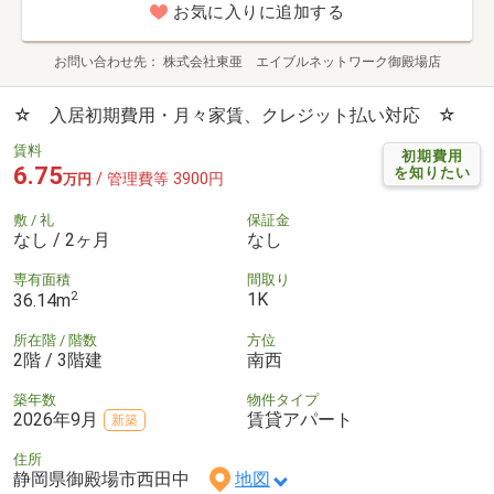
お気に入りに追加する
お問い合わせ先
株式会社東亜 エイブルネットワーク御殿場店
☆ 入居初期費用・月々家賃、クレジット払い対応 ☆
賃料
初期費用
6.75
を知りたい
/ 管理費等 3900円
万円
敷 / 礼
保証金
なし / 2ヶ月
なし
専有面積
間取り
2
1K
36.14m
所在階 / 階数
方位
2階 / 3階建
南西
築年数
物件タイプ
2026年9月
賃貸アパート
新築
住所
静岡県御殿場市西田中
地図