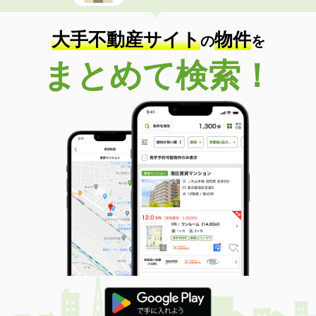
大手不動産サイト
物件
の
を
まとめて検索！